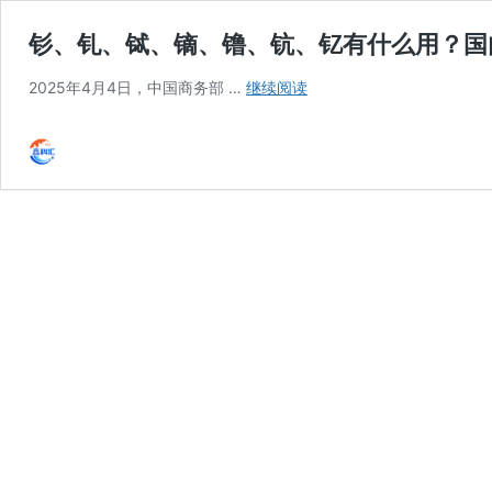
钐、钆、铽、镝、镥、钪、钇有什么用？国
钐、
2025年4月4日，中国商务部 …
继续阅读
钆、
铽、
镝、
镥、
钪、
钇
有
什
么
用？
国
内
为
啥
限
制
出