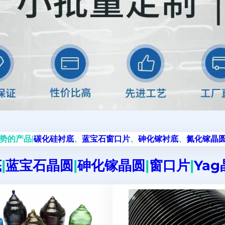
势的产品|
碳化硅衬底
、
蓝宝石窗口片
、
砷化镓衬底
、
氮化镓晶
底
|
蓝宝石晶圆
|
砷化镓晶圆
|
窗口片
|
Ya