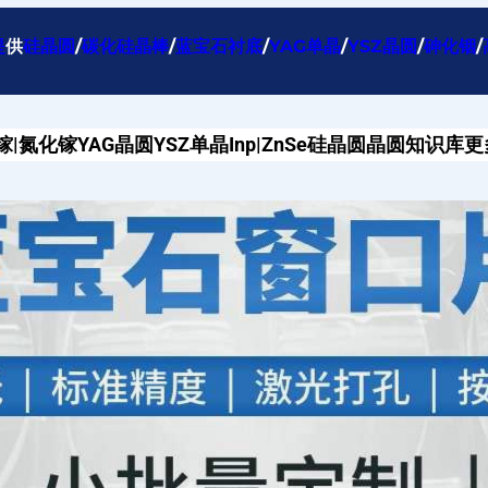
提
供
硅晶圆
/
碳化硅晶棒
/
蓝宝石衬底
/
YAG单晶
/
YSZ晶圆
/
砷化铟
/
镓|氮化镓
YAG晶圆
YSZ单晶
Inp|ZnSe
硅晶圆
晶圆知识库
更