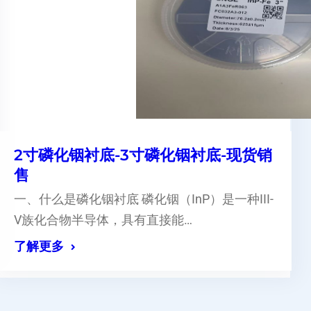
2寸磷化铟衬底-3寸磷化铟衬底-现货销
售
一、什么是磷化铟衬底 磷化铟（InP）是一种III-
V族化合物半导体，具有直接能…
了解更多