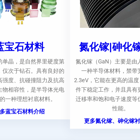
蓝宝石材料
氮化镓|砷化
的单晶，是自然界里硬度第
氮化镓（GaN）主要是由
，仅次于钻石。具有良好的
一种半导体材料，禁带
高强度、抗碰撞阻力及抗高
2.3eV，它能在更高的温
生物相容性，是半导体光电
件下稳定工作，并且具有
的一种理想衬底材料。
迁移率和饱和电子速度等
性能。
多蓝宝石材料介绍
更多氮化镓、砷化镓