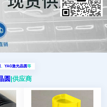
圆
、
YAG激光晶圆
等
g晶圆
|供应商