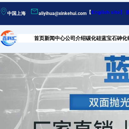
跳
【
English site
】
中国上海
aliyihua@xinkehui.com
至
内
容
首页
新闻中心
公司介绍
碳化硅
蓝宝石
砷化