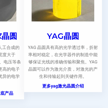
镓晶圆
YAG晶圆
人工合成的
YAG 晶圆具有高的光学透过率，折射
宽度大于
率相对稳定，在光学器件的制造中能
度、电压等条
够保证光线的准确传输和聚焦。YAG
更高的电子
晶圆可以作为激光介质，对激光的产
优异的电学
生和传输起到关键作用。
更多yag激光晶圆介绍
衬底产品