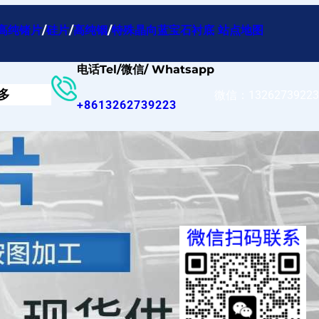
高纯锗片
/
硅片
/
高纯铟
/
特殊晶向蓝宝石衬底
站点地图
电话Tel/微信/ Whatsapp
多
微信：13262739223
+8613262739223