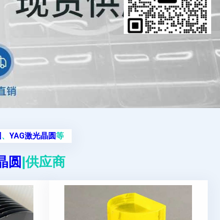
圆
、
YAG激光晶圆
等
g晶圆
|供应商