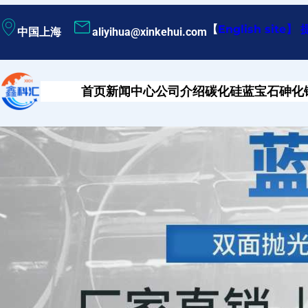
跳
【
English site
】
中国上海
aliyihua@xinkehui.com
至
内
容
首页
新闻中心
公司介绍
碳化硅
蓝宝石
砷化