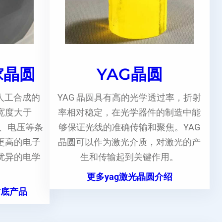
镓晶圆
YAG晶圆
人工合成的
YAG 晶圆具有高的光学透过率，折射
宽度大于
率相对稳定，在光学器件的制造中能
度、电压等条
够保证光线的准确传输和聚焦。YAG
更高的电子
晶圆可以作为激光介质，对激光的产
优异的电学
生和传输起到关键作用。
更多yag激光晶圆介绍
衬底产品