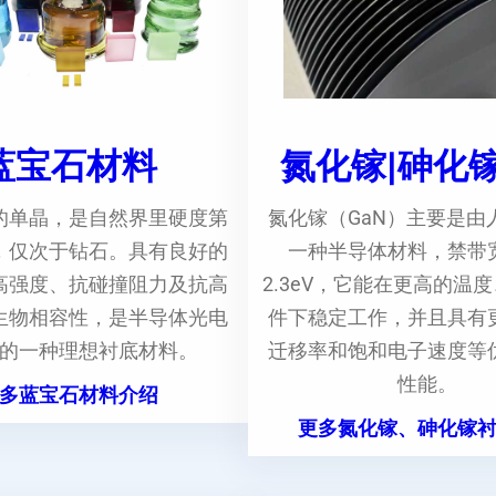
蓝宝石材料
氮化镓|砷化
的单晶，是自然界里硬度第
氮化镓（GaN）主要是由
，仅次于钻石。具有良好的
一种半导体材料，禁带
高强度、抗碰撞阻力及抗高
2.3eV，它能在更高的温
生物相容性，是半导体光电
件下稳定工作，并且具有
的一种理想衬底材料。
迁移率和饱和电子速度等
性能。
多蓝宝石材料介绍
更多氮化镓、砷化镓