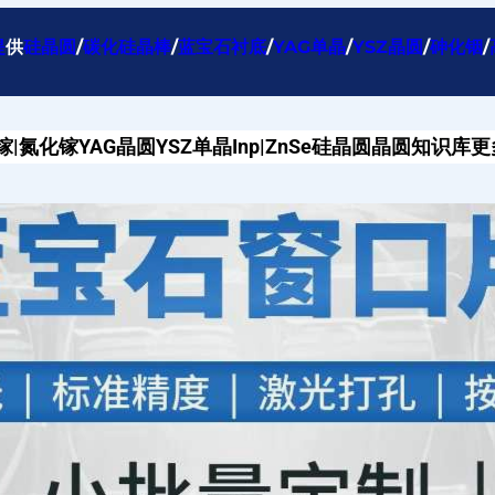
提
供
硅晶圆
/
碳化硅晶棒
/
蓝宝石衬底
/
YAG单晶
/
YSZ晶圆
/
砷化铟
/
镓|氮化镓
YAG晶圆
YSZ单晶
Inp|ZnSe
硅晶圆
晶圆知识库
更