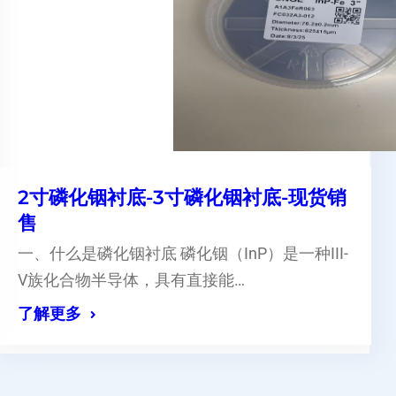
2寸磷化铟衬底-3寸磷化铟衬底-现货销
售
一、什么是磷化铟衬底 磷化铟（InP）是一种III-
V族化合物半导体，具有直接能…
了解更多