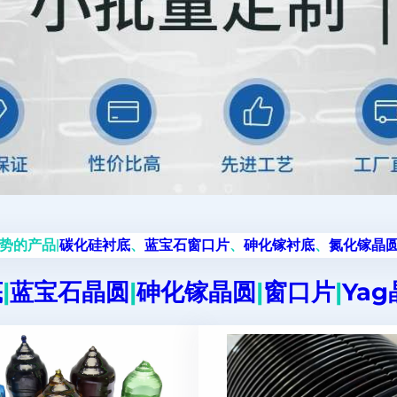
势的产品|
碳化硅衬底
、
蓝宝石窗口片
、
砷化镓衬底
、
氮化镓晶
底
|
蓝宝石晶圆
|
砷化镓晶圆
|
窗口片
|
Ya