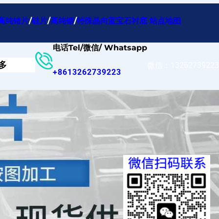
高纯锗片
/
硅片
/
高纯铟
/
特殊晶向蓝宝石衬底
站点地图
电话Tel/微信/ Whatsapp
多
微信：13262739223
+8613262739223