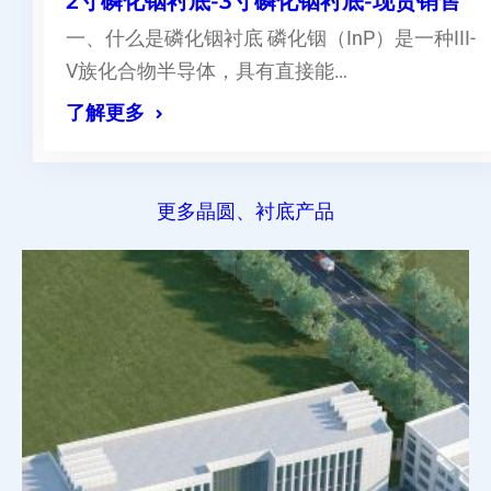
2寸磷化铟衬底-3寸磷化铟衬底-现货销售
一、什么是磷化铟衬底 磷化铟（InP）是一种III-
V族化合物半导体，具有直接能…
了解更多
更多晶圆、衬底产品