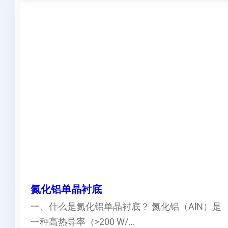
氮化铝单晶衬底
一、什么是氮化铝单晶衬底？ 氮化铝（AlN）是
一种高热导率（>200 W/…