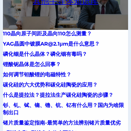
其他半导体知识库
110晶向原子间距及晶向110怎么测量？
YAG晶圆中镀膜AR@2.1μm是什么意思？
磷化铟是什么晶体？磷化铟有毒吗？
锂酸铌晶体是怎么回事？
如何调节钽酸锂的电磁特性？
碳化硅的六大优势和碳化硅陶瓷的应用？
什么是提拉法？提拉法生产碳化硅陶瓷的步骤？
钐、钆、铽、镝、镥、钪、钇有什么用？国内为啥限
制出口
锗片质量鉴定指南-最简单的方法辨别锗片质量优劣