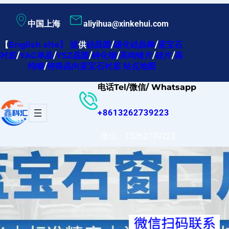
跳
中国上海
aliyihua@xinkehui.com
至
内
【
English site
】
提
供
硅晶圆
/
碳化硅晶棒
/
蓝宝石
衬底
/
YAG单晶
/
YSZ晶圆
/
砷化铟
/
高纯锗片
/
硅片
/
高
容
纯铟
/
特殊晶向蓝宝石衬底
站点地图
电话Tel/微信/ Whatsapp
+8613262739223
微信：13262739223