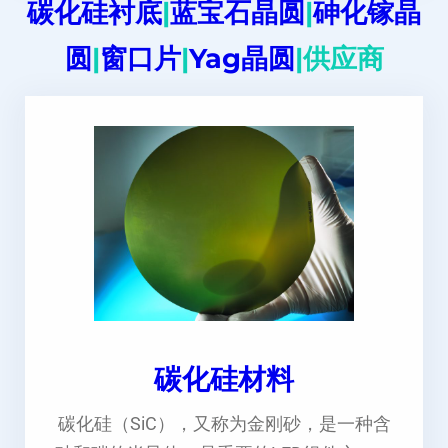
碳化硅衬底
|
蓝宝石晶圆
|
砷化镓晶
圆
|
窗口片
|
Yag晶圆
|供应商
碳化硅材料
碳化硅（SiC），又称为金刚砂，是一种含