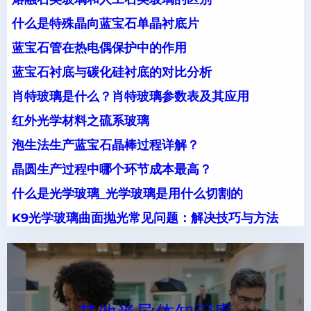
什么是特殊晶向蓝宝石单晶衬底片
蓝宝石管在热电偶保护中的作用
蓝宝石衬底与碳化硅衬底的对比分析
肖特玻璃是什么？肖特玻璃参数表及其应用
红外光学材料之硫系玻璃
泡生法生产蓝宝石晶棒过程详解？
晶圆生产过程中哪个环节成本最高？
什么是光学玻璃_光学玻璃是用什么切割的
K9光学玻璃曲面抛光常见问题：解决技巧与方法