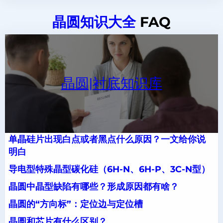
晶圆知识大全
FAQ
晶圆|衬底知识库
单晶硅片出现白点或者黑点什么原因？一文给你说
明白
导电型特殊晶型碳化硅（6H-N、6H-P、3C-N型）
晶圆中晶型缺陷有哪些？形成原因都有啥？
晶圆的“方向标”：定位边与定位槽
晶圆和芯片有什么区别？