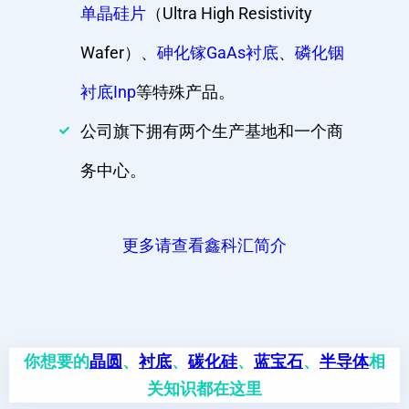
单晶硅片
（Ultra High Resistivity
Wafer）、
砷化镓GaAs衬底
、
磷化铟
衬底Inp
等特殊产品。
公司旗下拥有两个生产基地和一个商
务中心。
更多请查看鑫科汇简介
你想要的
晶圆
、
衬底
、
碳化硅
、
蓝宝石
、
半导体
相
关知识都在这里