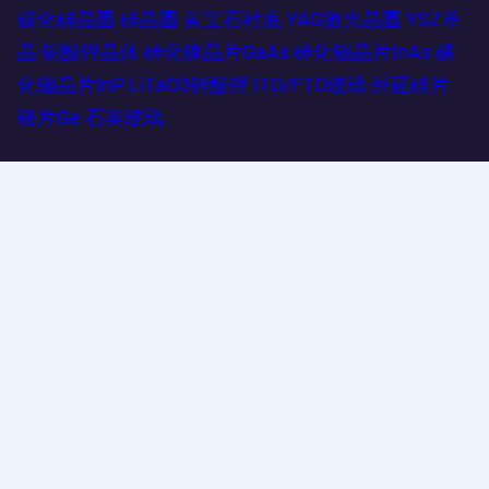
碳化硅晶圆
硅晶圆
蓝宝石衬底
YAG激光晶圆
YSZ单
晶
铌酸锂晶体
砷化镓晶片GaAs
砷化铟晶片InAs
磷
化铟晶片InP
LiTaO3钽酸锂
ITO/FTO玻璃
外延硅片
锗片Ge
石英玻璃