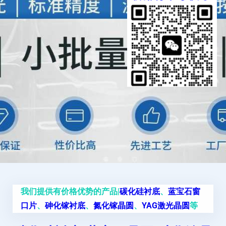
我们提供有价格优势的产品|
碳化硅衬底
、
蓝宝石窗
口片
、
砷化镓衬底
、
氮化镓晶圆
、
YAG激光晶圆
等