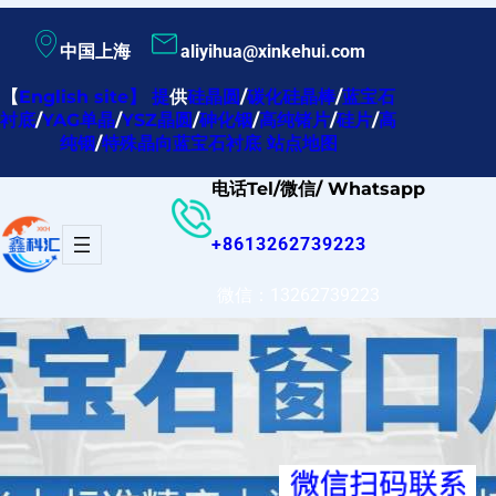
跳
中国上海
aliyihua@xinkehui.com
至
内
【
English site
】
提
供
硅晶圆
/
碳化硅晶棒
/
蓝宝石
衬底
/
YAG单晶
/
YSZ晶圆
/
砷化铟
/
高纯锗片
/
硅片
/
高
容
纯铟
/
特殊晶向蓝宝石衬底
站点地图
电话Tel/微信/ Whatsapp
+8613262739223
微信：13262739223