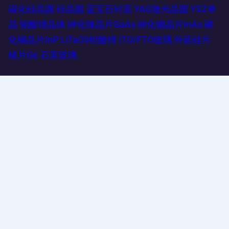
碳化硅晶圆
硅晶圆
蓝宝石衬底
YAG激光晶圆
YSZ单
晶
铌酸锂晶体
砷化镓晶片GaAs
砷化铟晶片InAs
磷
化铟晶片InP
LiTaO3钽酸锂
ITO/FTO玻璃
外延硅片
锗片Ge
石英玻璃