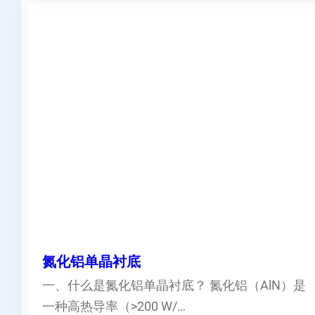
氮化铝单晶衬底
一、什么是氮化铝单晶衬底？ 氮化铝（AlN）是
一种高热导率（>200 W/…