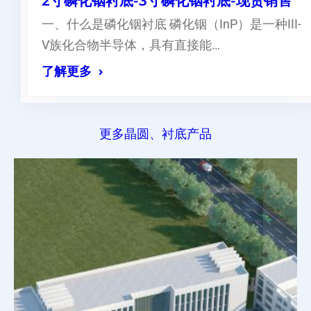
2寸磷化铟衬底-3寸磷化铟衬底-现货销售
一、什么是磷化铟衬底 磷化铟（InP）是一种III-
V族化合物半导体，具有直接能…
了解更多
更多晶圆、衬底产品