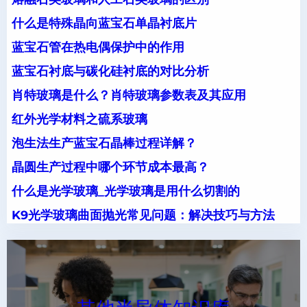
什么是特殊晶向蓝宝石单晶衬底片
蓝宝石管在热电偶保护中的作用
蓝宝石衬底与碳化硅衬底的对比分析
肖特玻璃是什么？肖特玻璃参数表及其应用
红外光学材料之硫系玻璃
泡生法生产蓝宝石晶棒过程详解？
晶圆生产过程中哪个环节成本最高？
什么是光学玻璃_光学玻璃是用什么切割的
K9光学玻璃曲面抛光常见问题：解决技巧与方法