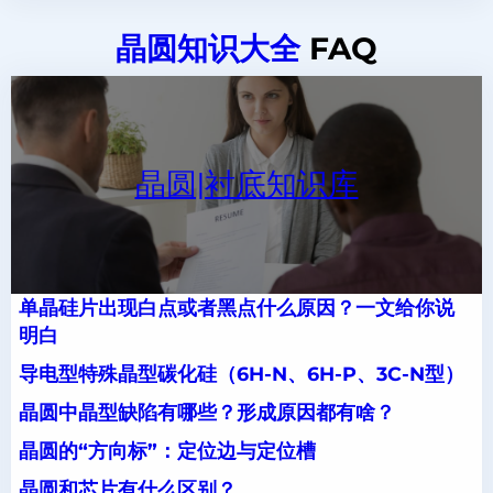
晶圆知识大全
FAQ
晶圆|衬底知识库
单晶硅片出现白点或者黑点什么原因？一文给你说
明白
导电型特殊晶型碳化硅（6H-N、6H-P、3C-N型）
晶圆中晶型缺陷有哪些？形成原因都有啥？
晶圆的“方向标”：定位边与定位槽
晶圆和芯片有什么区别？