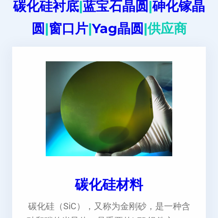
碳化硅衬底
|
蓝宝石晶圆
|
砷化镓晶
圆
|
窗口片
|
Yag晶圆
|供应商
碳化硅材料
碳化硅（SiC），又称为金刚砂，是一种含