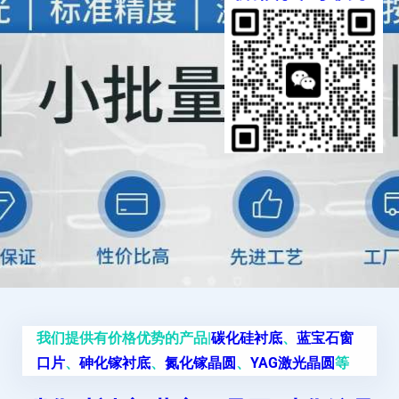
我们提供有价格优势的产品|
碳化硅衬底
、
蓝宝石窗
口片
、
砷化镓衬底
、
氮化镓晶圆
、
YAG激光晶圆
等