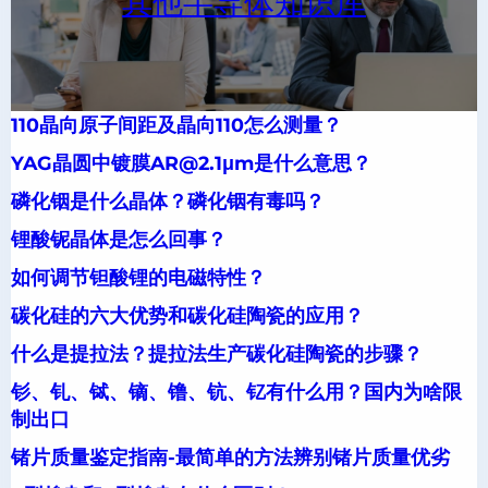
其他半导体知识库
110晶向原子间距及晶向110怎么测量？
YAG晶圆中镀膜AR@2.1μm是什么意思？
磷化铟是什么晶体？磷化铟有毒吗？
锂酸铌晶体是怎么回事？
如何调节钽酸锂的电磁特性？
碳化硅的六大优势和碳化硅陶瓷的应用？
什么是提拉法？提拉法生产碳化硅陶瓷的步骤？
钐、钆、铽、镝、镥、钪、钇有什么用？国内为啥限
制出口
锗片质量鉴定指南-最简单的方法辨别锗片质量优劣