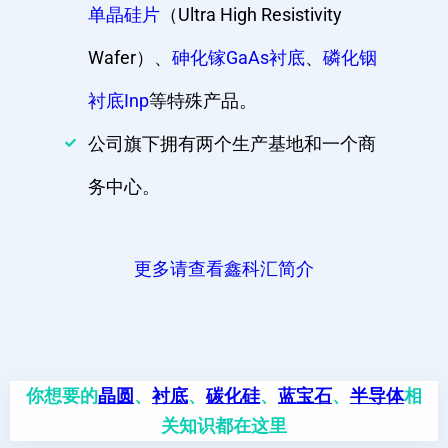
单晶硅片
（Ultra High Resistivity
Wafer）、
砷化镓GaAs衬底
、
磷化铟
衬底Inp
等特殊产品。
公司旗下拥有两个生产基地和一个商
务中心。
更多请查看鑫科汇简介
你想要的
晶圆
、
衬底
、
碳化硅
、
蓝宝石
、
半导体
相
关知识都在这里