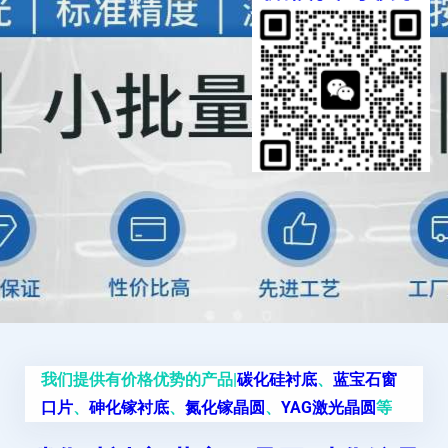
我们提供有价格优势的产品|
碳化硅衬底
、
蓝宝石窗
口片
、
砷化镓衬底
、
氮化镓晶圆
、
YAG激光晶圆
等