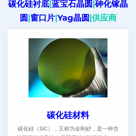
碳化硅衬底
|
蓝宝石晶圆
|
砷化镓晶
圆
|
窗口片
|
Yag晶圆
|供应商
碳化硅材料
碳化硅（SiC），又称为金刚砂，是一种含