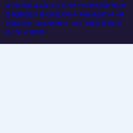
碳化硅晶圆
硅晶圆
蓝宝石衬底
YAG激光晶圆
YSZ单
晶
铌酸锂晶体
砷化镓晶片GaAs
砷化铟晶片InAs
磷
化铟晶片InP
LiTaO3钽酸锂
ITO/FTO玻璃
外延硅片
锗片Ge
石英玻璃