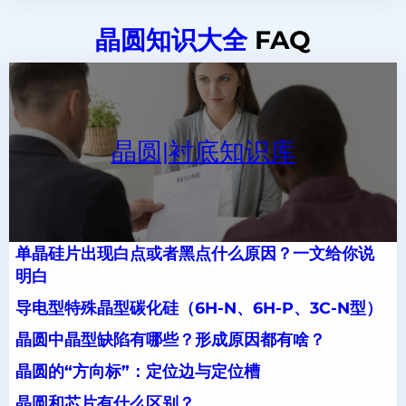
晶圆知识大全
FAQ
晶圆|衬底知识库
单晶硅片出现白点或者黑点什么原因？一文给你说
明白
导电型特殊晶型碳化硅（6H-N、6H-P、3C-N型）
晶圆中晶型缺陷有哪些？形成原因都有啥？
晶圆的“方向标”：定位边与定位槽
晶圆和芯片有什么区别？