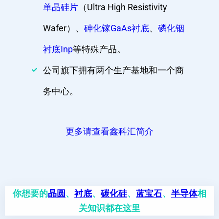
单晶硅片
（Ultra High Resistivity
Wafer）、
砷化镓GaAs衬底
、
磷化铟
衬底Inp
等特殊产品。
公司旗下拥有两个生产基地和一个商
务中心。
更多请查看鑫科汇简介
你想要的
晶圆
、
衬底
、
碳化硅
、
蓝宝石
、
半导体
相
关知识都在这里