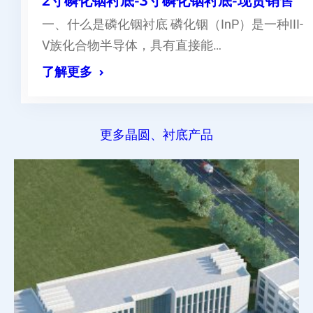
2寸磷化铟衬底-3寸磷化铟衬底-现货销售
一、什么是磷化铟衬底 磷化铟（InP）是一种III-
V族化合物半导体，具有直接能…
了解更多
更多晶圆、衬底产品