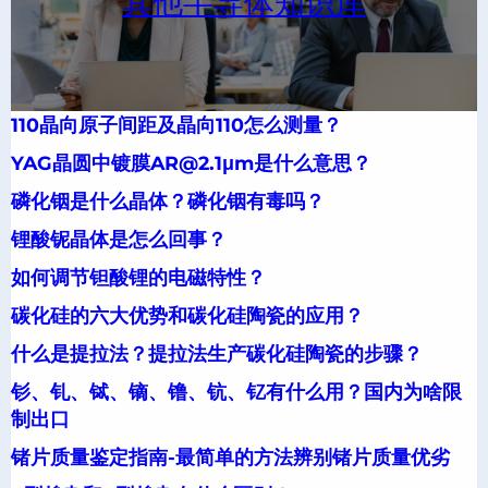
其他半导体知识库
110晶向原子间距及晶向110怎么测量？
YAG晶圆中镀膜AR@2.1μm是什么意思？
磷化铟是什么晶体？磷化铟有毒吗？
锂酸铌晶体是怎么回事？
如何调节钽酸锂的电磁特性？
碳化硅的六大优势和碳化硅陶瓷的应用？
什么是提拉法？提拉法生产碳化硅陶瓷的步骤？
钐、钆、铽、镝、镥、钪、钇有什么用？国内为啥限
制出口
锗片质量鉴定指南-最简单的方法辨别锗片质量优劣