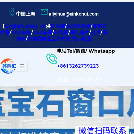
跳
中国上海
aliyihua@xinkehui.com
至
内
【
English site
】
提
供
硅晶圆
/
碳化硅晶棒
/
蓝宝石
衬底
/
YAG单晶
/
YSZ晶圆
/
砷化铟
/
高纯锗片
/
硅片
/
高
容
纯铟
/
特殊晶向蓝宝石衬底
站点地图
电话Tel/微信/ Whatsapp
+8613262739223
微信：13262739223