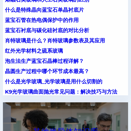
什么是特殊晶向蓝宝石单晶衬底片
蓝宝石管在热电偶保护中的作用
蓝宝石衬底与碳化硅衬底的对比分析
肖特玻璃是什么？肖特玻璃参数表及其应用
红外光学材料之硫系玻璃
泡生法生产蓝宝石晶棒过程详解？
晶圆生产过程中哪个环节成本最高？
什么是光学玻璃_光学玻璃是用什么切割的
K9光学玻璃曲面抛光常见问题：解决技巧与方法