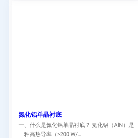
氮化铝单晶衬底
一、什么是氮化铝单晶衬底？ 氮化铝（AlN）是
一种高热导率（>200 W/…