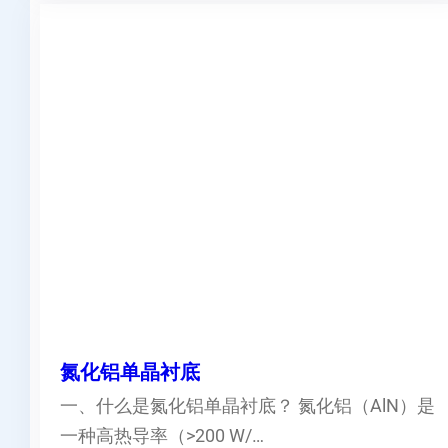
氮化铝单晶衬底
一、什么是氮化铝单晶衬底？ 氮化铝（AlN）是
一种高热导率（>200 W/…