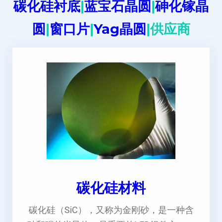
碳化硅衬底
|
蓝宝石晶圆
|
砷化镓晶
圆
|
窗口片
|
Yag晶圆
|供应商
碳化硅材料
碳化硅（SiC），又称为金刚砂，是一种含