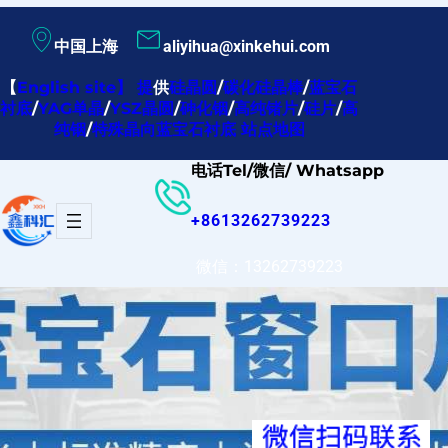
跳
中国上海
aliyihua@xinkehui.com
至
内
【
English site
】
提
供
硅晶圆
/
碳化硅晶棒
/
蓝宝石
衬底
/
YAG单晶
/
YSZ晶圆
/
砷化铟
/
高纯锗片
/
硅片
/
高
容
纯铟
/
特殊晶向蓝宝石衬底
站点地图
电话Tel/微信/ Whatsapp
+8613262739223
微信：13262739223