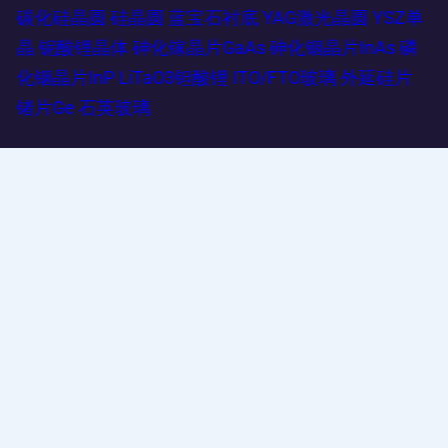
碳化硅晶圆
硅晶圆
蓝宝石衬底
YAG激光晶圆
YSZ单
晶
铌酸锂晶体
砷化镓晶片GaAs
砷化铟晶片InAs
磷
化铟晶片InP
LiTaO3钽酸锂
ITO/FTO玻璃
外延硅片
锗片Ge
石英玻璃