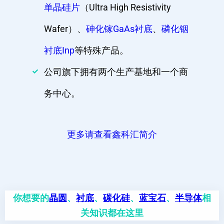
单晶硅片
（Ultra High Resistivity
Wafer）、
砷化镓GaAs衬底
、
磷化铟
衬底Inp
等特殊产品。
公司旗下拥有两个生产基地和一个商
务中心。
更多请查看鑫科汇简介
你想要的
晶圆
、
衬底
、
碳化硅
、
蓝宝石
、
半导体
相
关知识都在这里