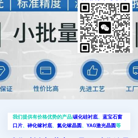
我们提供有价格优势的产品|
碳化硅衬底
、
蓝宝石窗
口片
、
砷化镓衬底
、
氮化镓晶圆
、
YAG激光晶圆
等