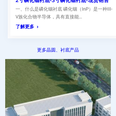
2寸磷化铟衬底-3寸磷化铟衬底-现货销售
一、什么是磷化铟衬底 磷化铟（InP）是一种III-
V族化合物半导体，具有直接能…
了解更多
更多晶圆、衬底产品