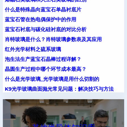
什么是特殊晶向蓝宝石单晶衬底片
蓝宝石管在热电偶保护中的作用
蓝宝石衬底与碳化硅衬底的对比分析
肖特玻璃是什么？肖特玻璃参数表及其应用
红外光学材料之硫系玻璃
泡生法生产蓝宝石晶棒过程详解？
晶圆生产过程中哪个环节成本最高？
什么是光学玻璃_光学玻璃是用什么切割的
K9光学玻璃曲面抛光常见问题：解决技巧与方法