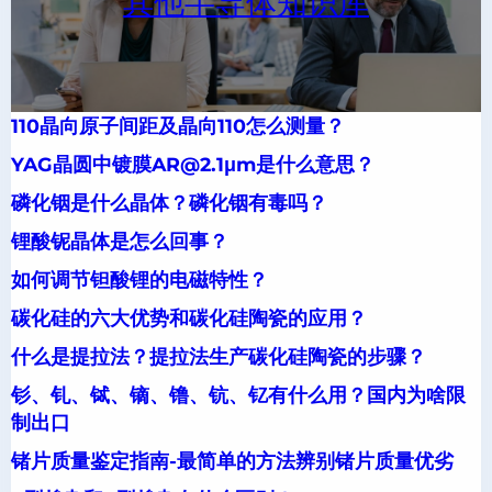
其他半导体知识库
110晶向原子间距及晶向110怎么测量？
YAG晶圆中镀膜AR@2.1μm是什么意思？
磷化铟是什么晶体？磷化铟有毒吗？
锂酸铌晶体是怎么回事？
如何调节钽酸锂的电磁特性？
碳化硅的六大优势和碳化硅陶瓷的应用？
什么是提拉法？提拉法生产碳化硅陶瓷的步骤？
钐、钆、铽、镝、镥、钪、钇有什么用？国内为啥限
制出口
锗片质量鉴定指南-最简单的方法辨别锗片质量优劣