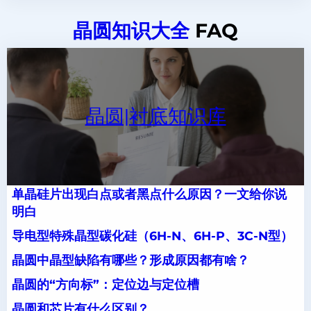
晶圆知识大全
FAQ
晶圆|衬底知识库
单晶硅片出现白点或者黑点什么原因？一文给你说
明白
导电型特殊晶型碳化硅（6H-N、6H-P、3C-N型）
晶圆中晶型缺陷有哪些？形成原因都有啥？
晶圆的“方向标”：定位边与定位槽
晶圆和芯片有什么区别？