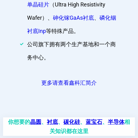
单晶硅片
（Ultra High Resistivity
Wafer）、
砷化镓GaAs衬底
、
磷化铟
衬底Inp
等特殊产品。
公司旗下拥有两个生产基地和一个商
务中心。
更多请查看鑫科汇简介
你想要的
晶圆
、
衬底
、
碳化硅
、
蓝宝石
、
半导体
相
关知识都在这里