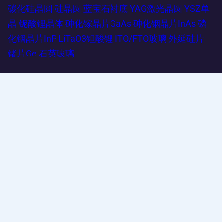
碳化硅晶圆
硅晶圆
蓝宝石衬底
YAG激光晶圆
YSZ单
晶
铌酸锂晶体
砷化镓晶片GaAs
砷化铟晶片InAs
磷
化铟晶片InP
LiTaO3钽酸锂
ITO/FTO玻璃
外延硅片
锗片Ge
石英玻璃