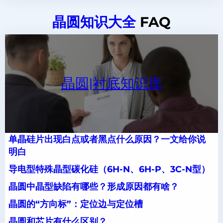
晶圆知识大全
FAQ
晶圆|衬底知识库
单晶硅片出现白点或者黑点什么原因？一文给你说
明白
导电型特殊晶型碳化硅（6H-N、6H-P、3C-N型）
晶圆中晶型缺陷有哪些？形成原因都有啥？
晶圆的“方向标”：定位边与定位槽
晶圆和芯片有什么区别？