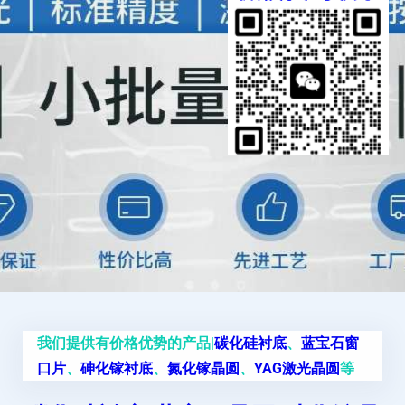
我们提供有价格优势的产品|
碳化硅衬底
、
蓝宝石窗
口片
、
砷化镓衬底
、
氮化镓晶圆
、
YAG激光晶圆
等