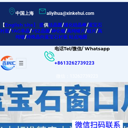
跳
中国上海
aliyihua@xinkehui.com
至
内
【
English site
】
提
供
硅晶圆
/
碳化硅晶棒
/
蓝宝石
衬底
/
YAG单晶
/
YSZ晶圆
/
砷化铟
/
高纯锗片
/
硅片
/
高
容
纯铟
/
特殊晶向蓝宝石衬底
站点地图
电话Tel/微信/ Whatsapp
+8613262739223
微信：13262739223