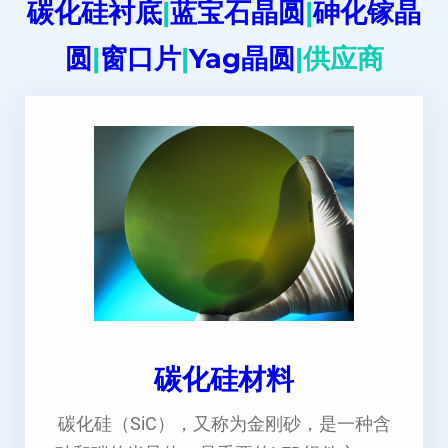
碳化硅衬底
|
蓝宝石晶圆
|
砷化镓晶
圆
|
窗口片
|
Yag晶圆
|供应商
碳化硅材料
碳化硅（SiC），又称为金刚砂，是一种含