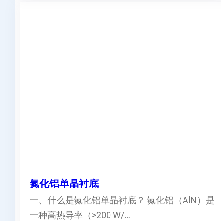
氮化铝单晶衬底
一、什么是氮化铝单晶衬底？ 氮化铝（AlN）是
一种高热导率（>200 W/…