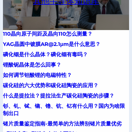
其他半导体知识库
110晶向原子间距及晶向110怎么测量？
YAG晶圆中镀膜AR@2.1μm是什么意思？
磷化铟是什么晶体？磷化铟有毒吗？
锂酸铌晶体是怎么回事？
如何调节钽酸锂的电磁特性？
碳化硅的六大优势和碳化硅陶瓷的应用？
什么是提拉法？提拉法生产碳化硅陶瓷的步骤？
钐、钆、铽、镝、镥、钪、钇有什么用？国内为啥限
制出口
锗片质量鉴定指南-最简单的方法辨别锗片质量优劣