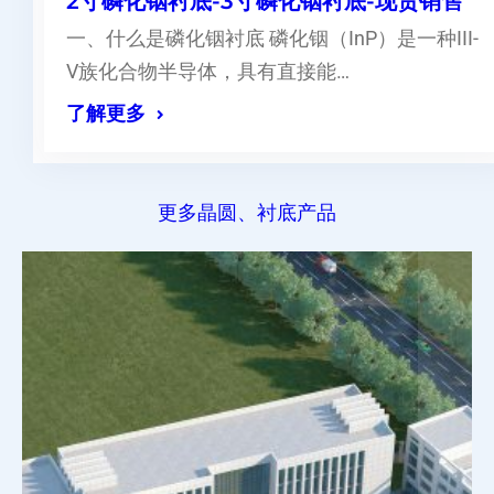
2寸磷化铟衬底-3寸磷化铟衬底-现货销售
一、什么是磷化铟衬底 磷化铟（InP）是一种III-
V族化合物半导体，具有直接能…
了解更多
更多晶圆、衬底产品