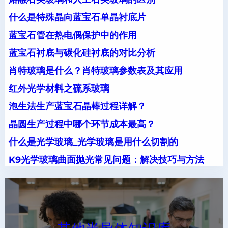
什么是特殊晶向蓝宝石单晶衬底片
蓝宝石管在热电偶保护中的作用
蓝宝石衬底与碳化硅衬底的对比分析
肖特玻璃是什么？肖特玻璃参数表及其应用
红外光学材料之硫系玻璃
泡生法生产蓝宝石晶棒过程详解？
晶圆生产过程中哪个环节成本最高？
什么是光学玻璃_光学玻璃是用什么切割的
K9光学玻璃曲面抛光常见问题：解决技巧与方法