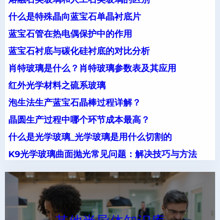
什么是特殊晶向蓝宝石单晶衬底片
蓝宝石管在热电偶保护中的作用
蓝宝石衬底与碳化硅衬底的对比分析
肖特玻璃是什么？肖特玻璃参数表及其应用
红外光学材料之硫系玻璃
泡生法生产蓝宝石晶棒过程详解？
晶圆生产过程中哪个环节成本最高？
什么是光学玻璃_光学玻璃是用什么切割的
K9光学玻璃曲面抛光常见问题：解决技巧与方法