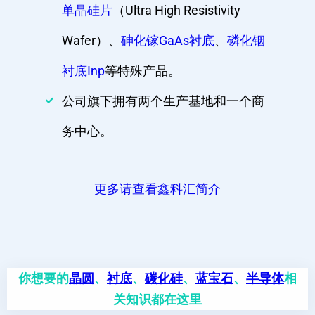
单晶硅片
（Ultra High Resistivity
Wafer）、
砷化镓GaAs衬底
、
磷化铟
衬底Inp
等特殊产品。
公司旗下拥有两个生产基地和一个商
务中心。
更多请查看鑫科汇简介
你想要的
晶圆
、
衬底
、
碳化硅
、
蓝宝石
、
半导体
相
关知识都在这里