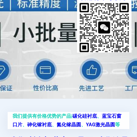
我们提供有价格优势的产品|
碳化硅衬底
、
蓝宝石窗
口片
、
砷化镓衬底
、
氮化镓晶圆
、
YAG激光晶圆
等