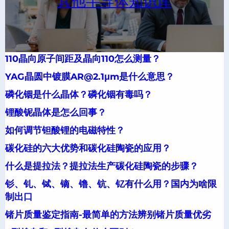
其他半导体知识库
110晶向原子间距及晶向110怎么测量？
YAG晶圆中镀膜AR@2.1μm是什么意思？
磷化铟是什么晶体？磷化铟有毒吗？
锂酸铌晶体是怎么回事？
如何调节钽酸锂的电磁特性？
碳化硅的六大优势和碳化硅陶瓷的应用？
什么是提拉法？提拉法生产碳化硅陶瓷的步骤？
钐、钆、铽、镝、镥、钪、钇有什么用？国内为啥限
制出口
锗片质量鉴定指南-最简单的方法辨别锗片质量优劣