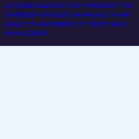
碳化硅晶圆
硅晶圆
蓝宝石衬底
YAG激光晶圆
YSZ单
晶
铌酸锂晶体
砷化镓晶片GaAs
砷化铟晶片InAs
磷
化铟晶片InP
LiTaO3钽酸锂
ITO/FTO玻璃
外延硅片
锗片Ge
石英玻璃