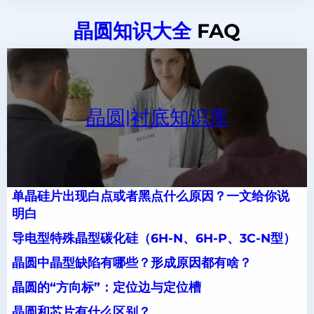
晶圆知识大全
FAQ
晶圆|衬底知识库
单晶硅片出现白点或者黑点什么原因？一文给你说
明白
导电型特殊晶型碳化硅（6H-N、6H-P、3C-N型）
晶圆中晶型缺陷有哪些？形成原因都有啥？
晶圆的“方向标”：定位边与定位槽
晶圆和芯片有什么区别？