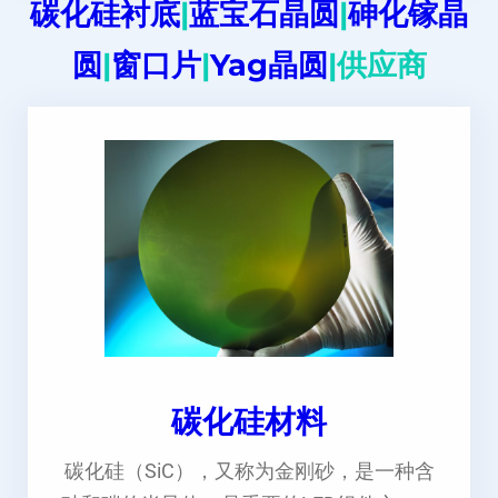
碳化硅衬底
|
蓝宝石晶圆
|
砷化镓晶
圆
|
窗口片
|
Yag晶圆
|供应商
碳化硅材料
碳化硅（SiC），又称为金刚砂，是一种含