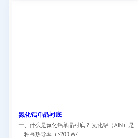
氮化铝单晶衬底
一、什么是氮化铝单晶衬底？ 氮化铝（AlN）是
一种高热导率（>200 W/…