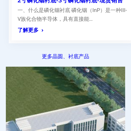
2寸磷化铟衬底-3寸磷化铟衬底-现货销售
一、什么是磷化铟衬底 磷化铟（InP）是一种III-
V族化合物半导体，具有直接能…
了解更多
更多晶圆、衬底产品