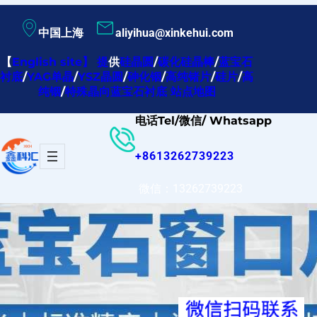
跳
中国上海
aliyihua@xinkehui.com
至
内
【
English site
】
提
供
硅晶圆
/
碳化硅晶棒
/
蓝宝石
衬底
/
YAG单晶
/
YSZ晶圆
/
砷化铟
/
高纯锗片
/
硅片
/
高
容
纯铟
/
特殊晶向蓝宝石衬底
站点地图
电话Tel/微信/ Whatsapp
+8613262739223
微信：13262739223