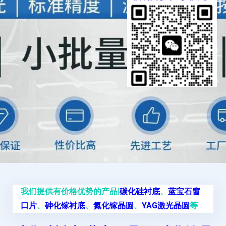
我们提供有价格优势的产品|
碳化硅衬底
、
蓝宝石窗
口片
、
砷化镓衬底
、
氮化镓晶圆
、
YAG激光晶圆
等