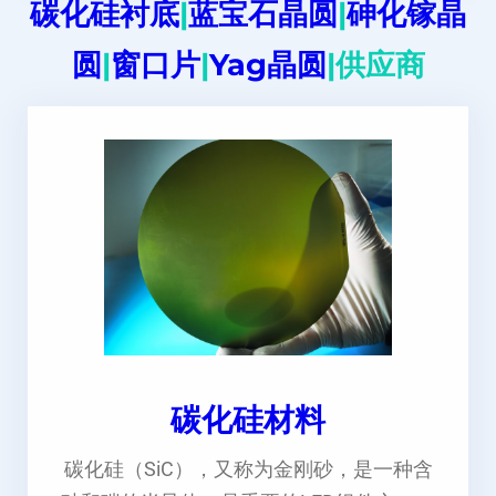
碳化硅衬底
|
蓝宝石晶圆
|
砷化镓晶
圆
|
窗口片
|
Yag晶圆
|供应商
碳化硅材料
碳化硅（SiC），又称为金刚砂，是一种含