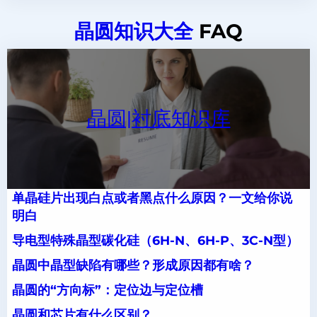
晶圆知识大全
FAQ
晶圆|衬底知识库
单晶硅片出现白点或者黑点什么原因？一文给你说
明白
导电型特殊晶型碳化硅（6H-N、6H-P、3C-N型）
晶圆中晶型缺陷有哪些？形成原因都有啥？
晶圆的“方向标”：定位边与定位槽
晶圆和芯片有什么区别？