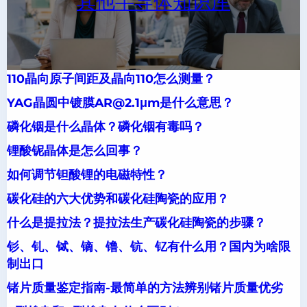
其他半导体知识库
110晶向原子间距及晶向110怎么测量？
YAG晶圆中镀膜AR@2.1μm是什么意思？
磷化铟是什么晶体？磷化铟有毒吗？
锂酸铌晶体是怎么回事？
如何调节钽酸锂的电磁特性？
碳化硅的六大优势和碳化硅陶瓷的应用？
什么是提拉法？提拉法生产碳化硅陶瓷的步骤？
钐、钆、铽、镝、镥、钪、钇有什么用？国内为啥限
制出口
锗片质量鉴定指南-最简单的方法辨别锗片质量优劣