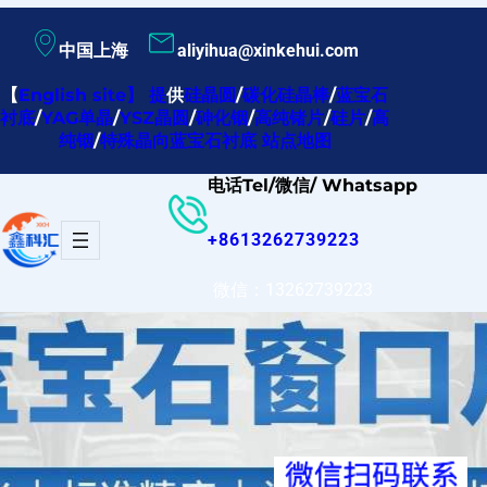
跳
中国上海
aliyihua@xinkehui.com
至
内
【
English site
】
提
供
硅晶圆
/
碳化硅晶棒
/
蓝宝石
衬底
/
YAG单晶
/
YSZ晶圆
/
砷化铟
/
高纯锗片
/
硅片
/
高
容
纯铟
/
特殊晶向蓝宝石衬底
站点地图
电话Tel/微信/ Whatsapp
+8613262739223
微信：13262739223