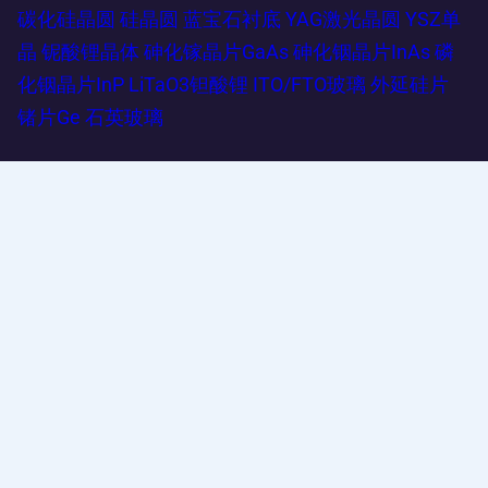
碳化硅晶圆
硅晶圆
蓝宝石衬底
YAG激光晶圆
YSZ单
晶
铌酸锂晶体
砷化镓晶片GaAs
砷化铟晶片InAs
磷
化铟晶片InP
LiTaO3钽酸锂
ITO/FTO玻璃
外延硅片
锗片Ge
石英玻璃