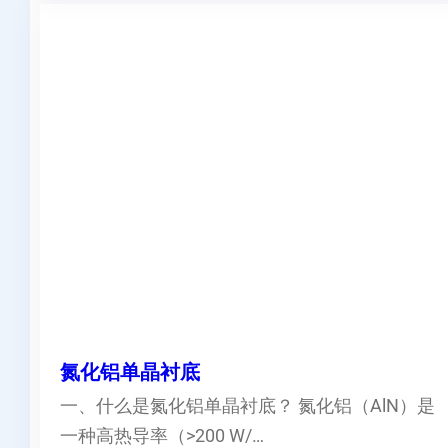
氮化铝单晶衬底
一、什么是氮化铝单晶衬底？ 氮化铝（AlN）是
一种高热导率（>200 W/…