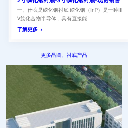
2寸磷化铟衬底-3寸磷化铟衬底-现货销售
一、什么是磷化铟衬底 磷化铟（InP）是一种III-
V族化合物半导体，具有直接能…
了解更多
更多晶圆、衬底产品