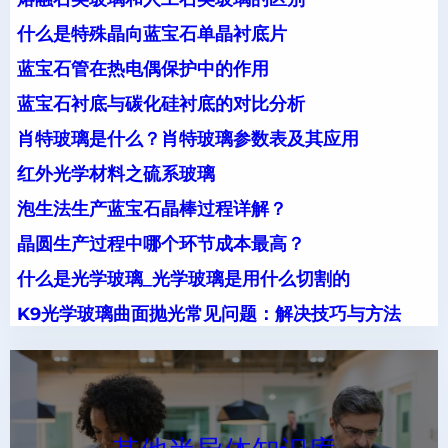
什么是特殊晶向蓝宝石单晶衬底片
蓝宝石管在热电偶保护中的作用
蓝宝石衬底与碳化硅衬底的对比分析
肖特玻璃是什么？肖特玻璃参数表及其应用
红外光学材料之硫系玻璃
泡生法生产蓝宝石晶棒过程详解？
晶圆生产过程中哪个环节成本最高？
什么是光学玻璃_光学玻璃是用什么切割的
K9光学玻璃曲面抛光常见问题：解决技巧与方法