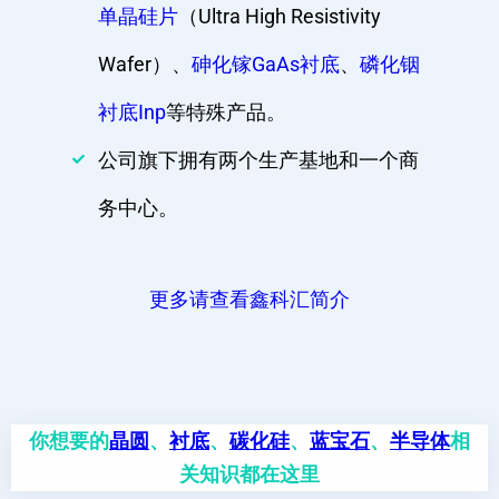
单晶硅片
（Ultra High Resistivity
Wafer）、
砷化镓GaAs衬底
、
磷化铟
衬底Inp
等特殊产品。
公司旗下拥有两个生产基地和一个商
务中心。
更多请查看鑫科汇简介
你想要的
晶圆
、
衬底
、
碳化硅
、
蓝宝石
、
半导体
相
关知识都在这里