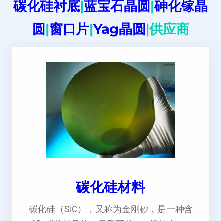
碳化硅衬底
|
蓝宝石晶圆
|
砷化镓晶
圆
|
窗口片
|
Yag晶圆
|供应商
碳化硅材料
碳化硅（SiC），又称为金刚砂，是一种含