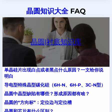
晶圆知识大全
FAQ
晶圆|衬底知识库
单晶硅片出现白点或者黑点什么原因？一文给你说
明白
导电型特殊晶型碳化硅（6H-N、6H-P、3C-N型）
晶圆中晶型缺陷有哪些？形成原因都有啥？
晶圆的“方向标”：定位边与定位槽
晶圆和芯片有什么区别？