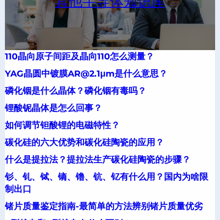
其他半导体知识库
110晶向原子间距及晶向110怎么测量？
YAG晶圆中镀膜AR@2.1μm是什么意思？
磷化铟是什么晶体？磷化铟有毒吗？
锂酸铌晶体是怎么回事？
如何调节钽酸锂的电磁特性？
碳化硅的六大优势和碳化硅陶瓷的应用？
什么是提拉法？提拉法生产碳化硅陶瓷的步骤？
钐、钆、铽、镝、镥、钪、钇有什么用？国内为啥限
制出口
锗片质量鉴定指南-最简单的方法辨别锗片质量优劣