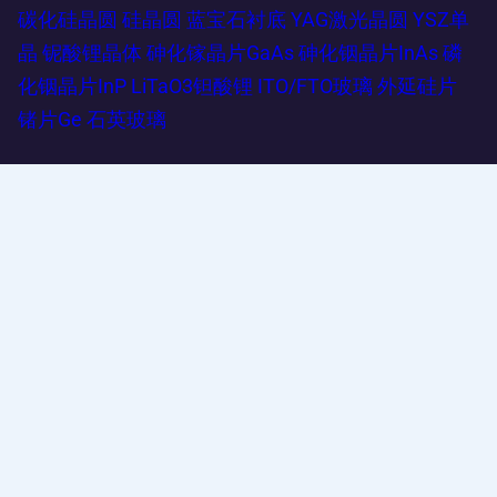
碳化硅晶圆
硅晶圆
蓝宝石衬底
YAG激光晶圆
YSZ单
晶
铌酸锂晶体
砷化镓晶片GaAs
砷化铟晶片InAs
磷
化铟晶片InP
LiTaO3钽酸锂
ITO/FTO玻璃
外延硅片
锗片Ge
石英玻璃