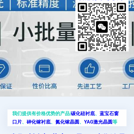
我们提供有价格优势的产品|
碳化硅衬底
、
蓝宝石窗
口片
、
砷化镓衬底
、
氮化镓晶圆
、
YAG激光晶圆
等