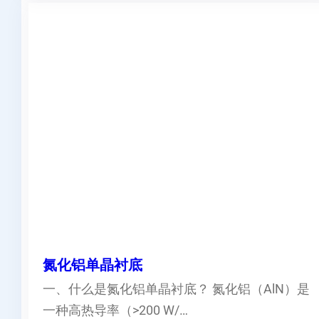
氮化铝单晶衬底
一、什么是氮化铝单晶衬底？ 氮化铝（AlN）是
一种高热导率（>200 W/…