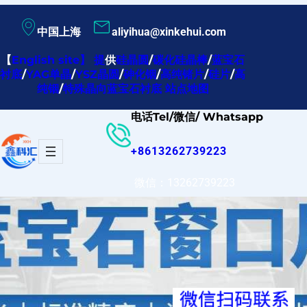
跳
中国上海
aliyihua@xinkehui.com
至
内
【
English site
】
提
供
硅晶圆
/
碳化硅晶棒
/
蓝宝石
衬底
/
YAG单晶
/
YSZ晶圆
/
砷化铟
/
高纯锗片
/
硅片
/
高
容
纯铟
/
特殊晶向蓝宝石衬底
站点地图
电话Tel/微信/ Whatsapp
+8613262739223
微信：13262739223