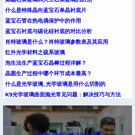
什么是特殊晶向蓝宝石单晶衬底片
蓝宝石管在热电偶保护中的作用
蓝宝石衬底与碳化硅衬底的对比分析
肖特玻璃是什么？肖特玻璃参数表及其应用
红外光学材料之硫系玻璃
泡生法生产蓝宝石晶棒过程详解？
晶圆生产过程中哪个环节成本最高？
什么是光学玻璃_光学玻璃是用什么切割的
K9光学玻璃曲面抛光常见问题：解决技巧与方法