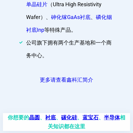
单晶硅片
（Ultra High Resistivity
Wafer）、
砷化镓GaAs衬底
、
磷化铟
衬底Inp
等特殊产品。
公司旗下拥有两个生产基地和一个商
务中心。
更多请查看鑫科汇简介
你想要的
晶圆
、
衬底
、
碳化硅
、
蓝宝石
、
半导体
相
关知识都在这里