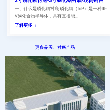
2寸磷化铟衬底-3寸磷化铟衬底-现货销售
一、什么是磷化铟衬底 磷化铟（InP）是一种III-
V族化合物半导体，具有直接能…
了解更多
更多晶圆、衬底产品