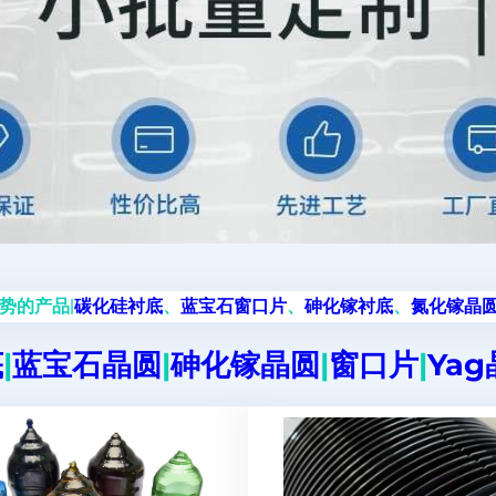
势的产品|
碳化硅衬底
、
蓝宝石窗口片
、
砷化镓衬底
、
氮化镓晶
底
|
蓝宝石晶圆
|
砷化镓晶圆
|
窗口片
|
Ya