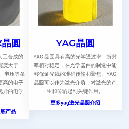
镓晶圆
YAG晶圆
人工合成的
YAG 晶圆具有高的光学透过率，折射
宽度大于
率相对稳定，在光学器件的制造中能
度、电压等条
够保证光线的准确传输和聚焦。YAG
更高的电子
晶圆可以作为激光介质，对激光的产
优异的电学
生和传输起到关键作用。
更多yag激光晶圆介绍
衬底产品