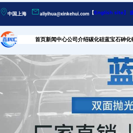
跳
【
English site
】
中国上海
aliyihua@xinkehui.com
至
内
容
首页
新闻中心
公司介绍
碳化硅
蓝宝石
砷化