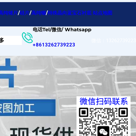
高纯锗片
/
硅片
/
高纯铟
/
特殊晶向蓝宝石衬底
站点地图
电话Tel/微信/ Whatsapp
多
微信：13262739223
+8613262739223