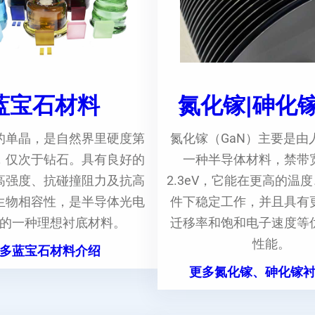
蓝宝石材料
氮化镓|砷化
的单晶，是自然界里硬度第
氮化镓（GaN）主要是由
，仅次于钻石。具有良好的
一种半导体材料，禁带
高强度、抗碰撞阻力及抗高
2.3eV，它能在更高的温
生物相容性，是半导体光电
件下稳定工作，并且具有
的一种理想衬底材料。
迁移率和饱和电子速度等
性能。
多蓝宝石材料介绍
更多氮化镓、砷化镓