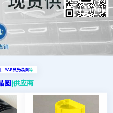
圆
、
YAG激光晶圆
等
g晶圆
|供应商