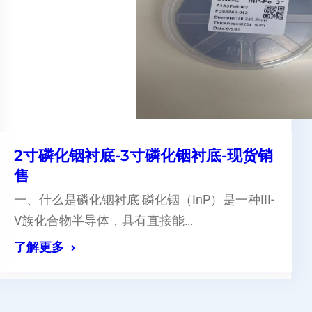
2寸磷化铟衬底-3寸磷化铟衬底-现货销
售
一、什么是磷化铟衬底 磷化铟（InP）是一种III-
V族化合物半导体，具有直接能…
了解更多