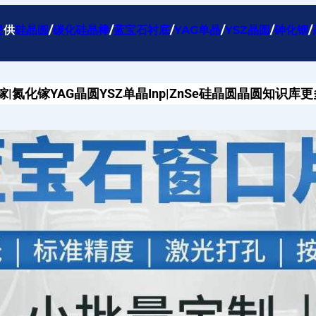
提
供
硅晶圆
/
碳化硅晶棒
/
蓝宝石衬底
/
YAG单晶
/
YSZ晶圆
/
砷化铟
/
镓|氮化镓
YAG晶圆
YSZ单晶
Inp|ZnSe
硅晶圆
晶圆知识库
更