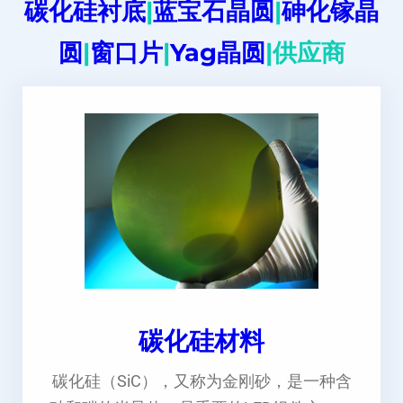
碳化硅衬底
|
蓝宝石晶圆
|
砷化镓晶
圆
|
窗口片
|
Yag晶圆
|供应商
碳化硅材料
碳化硅（SiC），又称为金刚砂，是一种含