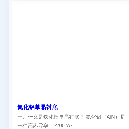
氮化铝单晶衬底
一、什么是氮化铝单晶衬底？ 氮化铝（AlN）是
一种高热导率（>200 W/…