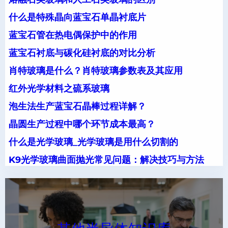
什么是特殊晶向蓝宝石单晶衬底片
蓝宝石管在热电偶保护中的作用
蓝宝石衬底与碳化硅衬底的对比分析
肖特玻璃是什么？肖特玻璃参数表及其应用
红外光学材料之硫系玻璃
泡生法生产蓝宝石晶棒过程详解？
晶圆生产过程中哪个环节成本最高？
什么是光学玻璃_光学玻璃是用什么切割的
K9光学玻璃曲面抛光常见问题：解决技巧与方法