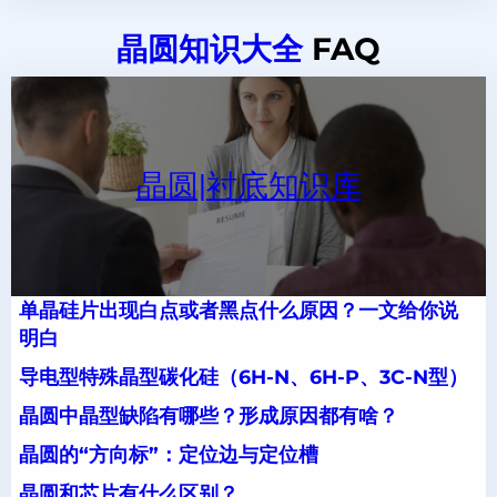
晶圆知识大全
FAQ
晶圆|衬底知识库
单晶硅片出现白点或者黑点什么原因？一文给你说
明白
导电型特殊晶型碳化硅（6H-N、6H-P、3C-N型）
晶圆中晶型缺陷有哪些？形成原因都有啥？
晶圆的“方向标”：定位边与定位槽
晶圆和芯片有什么区别？