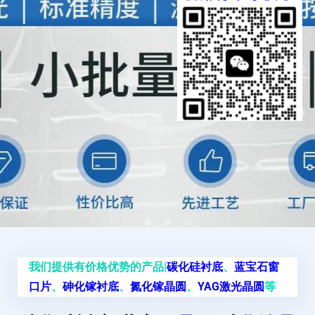
我们提供有价格优势的产品|
碳化硅衬底
、
蓝宝石窗
口片
、
砷化镓衬底
、
氮化镓晶圆
、
YAG激光晶圆
等