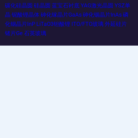
碳化硅晶圆
硅晶圆
蓝宝石衬底
YAG激光晶圆
YSZ单
晶
铌酸锂晶体
砷化镓晶片GaAs
砷化铟晶片InAs
磷
化铟晶片InP
LiTaO3钽酸锂
ITO/FTO玻璃
外延硅片
锗片Ge
石英玻璃