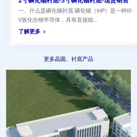
2寸磷化铟衬底-3寸磷化铟衬底-现货销售
一、什么是磷化铟衬底 磷化铟（InP）是一种III-
V族化合物半导体，具有直接能…
了解更多
更多晶圆、衬底产品