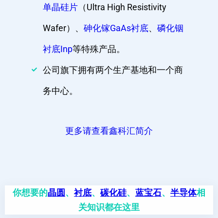
单晶硅片
（Ultra High Resistivity
Wafer）、
砷化镓GaAs衬底
、
磷化铟
衬底Inp
等特殊产品。
公司旗下拥有两个生产基地和一个商
务中心。
更多请查看鑫科汇简介
你想要的
晶圆
、
衬底
、
碳化硅
、
蓝宝石
、
半导体
相
关知识都在这里