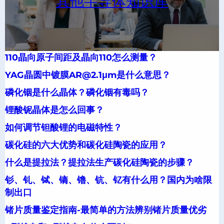
其他半导体知识库
110晶向原子间距及晶向110怎么测量？
YAG晶圆中镀膜AR@2.1μm是什么意思？
磷化铟是什么晶体？磷化铟有毒吗？
锂酸铌晶体是怎么回事？
如何调节钽酸锂的电磁特性？
碳化硅的六大优势和碳化硅陶瓷的应用？
什么是提拉法？提拉法生产碳化硅陶瓷的步骤？
钐、钆、铽、镝、镥、钪、钇有什么用？国内为啥限
制出口
锗片质量鉴定指南-最简单的方法辨别锗片质量优劣