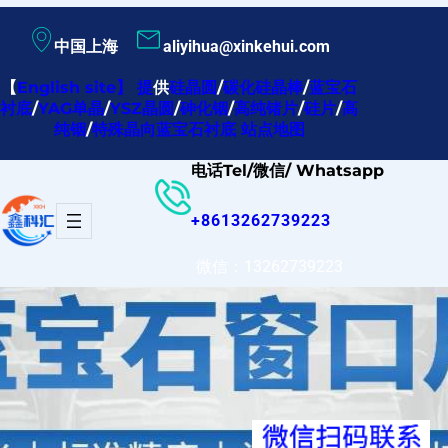
跳
中国上海
aliyihua@xinkehui.com
至
内
【
English site
】
提
供
硅晶圆
/
碳化硅晶棒
/
蓝宝石
衬底
/
YAG单晶
/
YSZ晶圆
/
砷化铟
/
高纯锗片
/
硅片
/
高
容
纯铟
/
特殊晶向蓝宝石衬底
站点地图
电话Tel/微信/ Whatsapp
+8613262739223
微信：13262739223