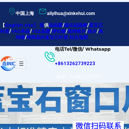
跳
中国上海
aliyihua@xinkehui.com
至
内
【
English site
】
提
供
硅晶圆
/
碳化硅晶棒
/
蓝宝石
衬底
/
YAG单晶
/
YSZ晶圆
/
砷化铟
/
高纯锗片
/
硅片
/
高
容
纯铟
/
特殊晶向蓝宝石衬底
站点地图
电话Tel/微信/ Whatsapp
+8613262739223
微信：13262739223