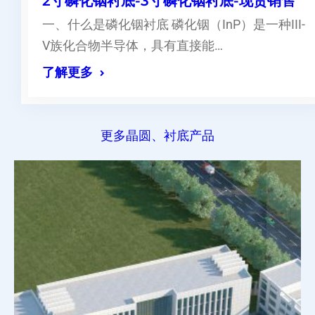
2寸磷化铟衬底-3寸磷化铟衬底-现货销售
一、什么是磷化铟衬底 磷化铟（InP）是一种III-
V族化合物半导体，具有直接能…
了解更多
更多晶圆、衬底产品