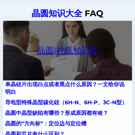
晶圆知识大全
FAQ
晶圆|衬底知识库
单晶硅片出现白点或者黑点什么原因？一文给你说
明白
导电型特殊晶型碳化硅（6H-N、6H-P、3C-N型）
晶圆中晶型缺陷有哪些？形成原因都有啥？
晶圆的“方向标”：定位边与定位槽
晶圆和芯片有什么区别？