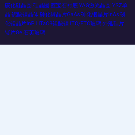
碳化硅晶圆
硅晶圆
蓝宝石衬底
YAG激光晶圆
YSZ单
晶
铌酸锂晶体
砷化镓晶片GaAs
砷化铟晶片InAs
磷
化铟晶片InP
LiTaO3钽酸锂
ITO/FTO玻璃
外延硅片
锗片Ge
石英玻璃