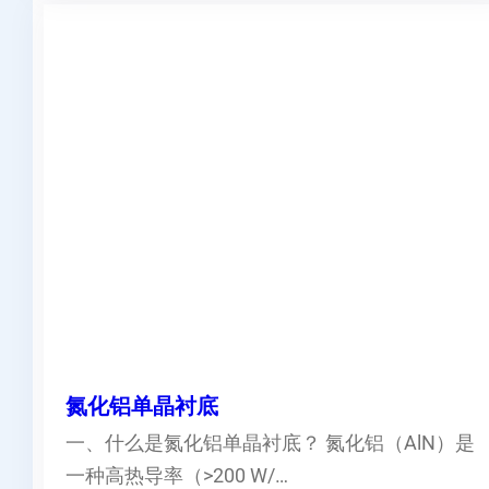
氮化铝单晶衬底
一、什么是氮化铝单晶衬底？ 氮化铝（AlN）是
一种高热导率（>200 W/…