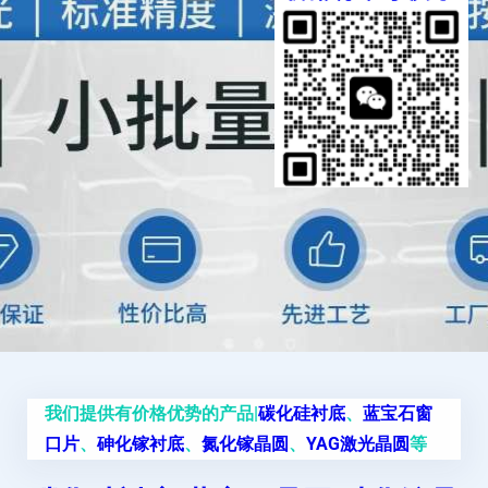
我们提供有价格优势的产品|
碳化硅衬底
、
蓝宝石窗
口片
、
砷化镓衬底
、
氮化镓晶圆
、
YAG激光晶圆
等