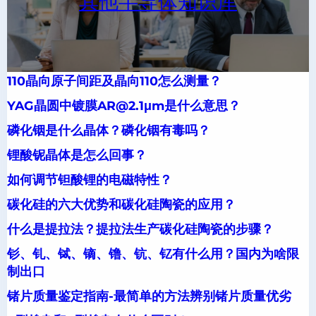
其他半导体知识库
110晶向原子间距及晶向110怎么测量？
YAG晶圆中镀膜AR@2.1μm是什么意思？
磷化铟是什么晶体？磷化铟有毒吗？
锂酸铌晶体是怎么回事？
如何调节钽酸锂的电磁特性？
碳化硅的六大优势和碳化硅陶瓷的应用？
什么是提拉法？提拉法生产碳化硅陶瓷的步骤？
钐、钆、铽、镝、镥、钪、钇有什么用？国内为啥限
制出口
锗片质量鉴定指南-最简单的方法辨别锗片质量优劣