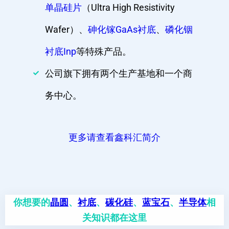
单晶硅片
（Ultra High Resistivity
Wafer）、
砷化镓GaAs衬底
、
磷化铟
衬底Inp
等特殊产品。
公司旗下拥有两个生产基地和一个商
务中心。
更多请查看鑫科汇简介
你想要的
晶圆
、
衬底
、
碳化硅
、
蓝宝石
、
半导体
相
关知识都在这里