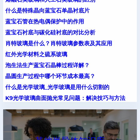
什么是特殊晶向蓝宝石单晶衬底片
蓝宝石管在热电偶保护中的作用
蓝宝石衬底与碳化硅衬底的对比分析
肖特玻璃是什么？肖特玻璃参数表及其应用
红外光学材料之硫系玻璃
泡生法生产蓝宝石晶棒过程详解？
晶圆生产过程中哪个环节成本最高？
什么是光学玻璃_光学玻璃是用什么切割的
K9光学玻璃曲面抛光常见问题：解决技巧与方法