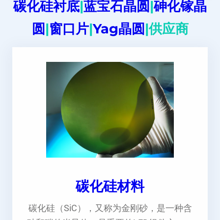
碳化硅衬底
|
蓝宝石晶圆
|
砷化镓晶
圆
|
窗口片
|
Yag晶圆
|供应商
碳化硅材料
碳化硅（SiC），又称为金刚砂，是一种含