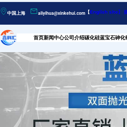
跳
【
English site
】
中国上海
aliyihua@xinkehui.com
至
内
容
首页
新闻中心
公司介绍
碳化硅
蓝宝石
砷化