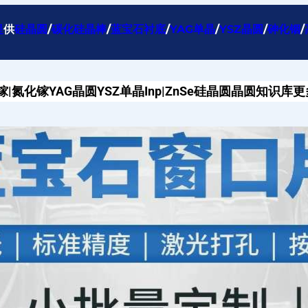
提
供
硅晶圆
/
碳化硅晶棒
/
蓝宝石衬底
/
YAG单晶
/
YSZ晶圆
/
砷化铟
/
镓|氮化镓
YAG晶圆
YSZ单晶
Inp|ZnSe
硅晶圆
晶圆知识库
更