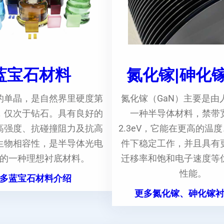
蓝宝石材料
氮化镓|砷化
的单晶，是自然界里硬度第
氮化镓（GaN）主要是由
，仅次于钻石。具有良好的
一种半导体材料，禁带
高强度、抗碰撞阻力及抗高
2.3eV，它能在更高的温
生物相容性，是半导体光电
件下稳定工作，并且具有
的一种理想衬底材料。
迁移率和饱和电子速度等
性能。
多蓝宝石材料介绍
更多氮化镓、砷化镓