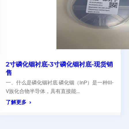
2寸磷化铟衬底-3寸磷化铟衬底-现货销
售
一、什么是磷化铟衬底 磷化铟（InP）是一种III-
V族化合物半导体，具有直接能…
了解更多