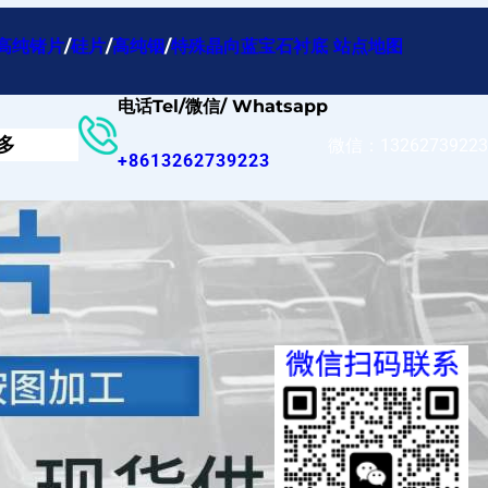
高纯锗片
/
硅片
/
高纯铟
/
特殊晶向蓝宝石衬底
站点地图
电话Tel/微信/ Whatsapp
多
微信：13262739223
+8613262739223