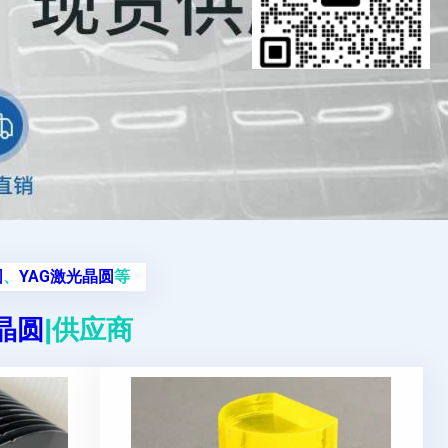
圆
、
YAG激光晶圆
等
g晶圆
|供应商