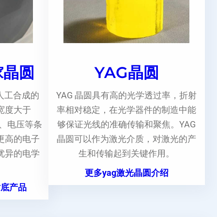
镓晶圆
YAG晶圆
人工合成的
YAG 晶圆具有高的光学透过率，折射
宽度大于
率相对稳定，在光学器件的制造中能
度、电压等条
够保证光线的准确传输和聚焦。YAG
更高的电子
晶圆可以作为激光介质，对激光的产
优异的电学
生和传输起到关键作用。
更多yag激光晶圆介绍
衬底产品