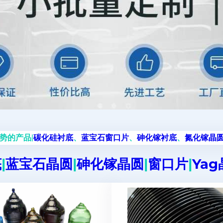
势的产品|
碳化硅衬底
、
蓝宝石窗口片
、
砷化镓衬底
、
氮化镓晶
底
|
蓝宝石晶圆
|
砷化镓晶圆
|
窗口片
|
Ya