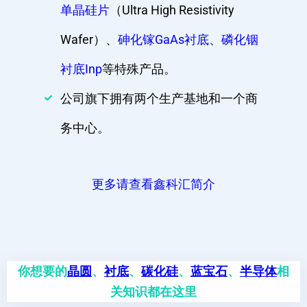
单晶硅片
（Ultra High Resistivity
Wafer）、
砷化镓GaAs衬底
、
磷化铟
衬底Inp
等特殊产品。
公司旗下拥有两个生产基地和一个商
务中心。
更多请查看鑫科汇简介
你想要的
晶圆
、
衬底
、
碳化硅
、
蓝宝石
、
半导体
相
关知识都在这里