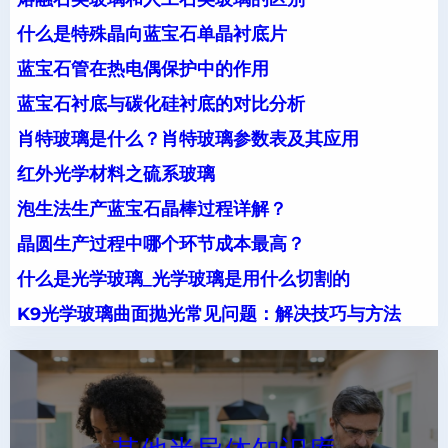
什么是特殊晶向蓝宝石单晶衬底片
蓝宝石管在热电偶保护中的作用
蓝宝石衬底与碳化硅衬底的对比分析
肖特玻璃是什么？肖特玻璃参数表及其应用
红外光学材料之硫系玻璃
泡生法生产蓝宝石晶棒过程详解？
晶圆生产过程中哪个环节成本最高？
什么是光学玻璃_光学玻璃是用什么切割的
K9光学玻璃曲面抛光常见问题：解决技巧与方法