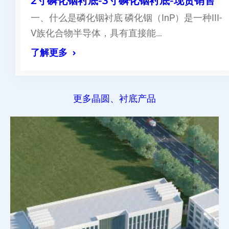
2寸磷化铟衬底-3寸磷化铟衬底-现货销售
一、什么是磷化铟衬底 磷化铟（InP）是一种III-
V族化合物半导体，具有直接能…
了解更多
更多晶圆、衬底产品