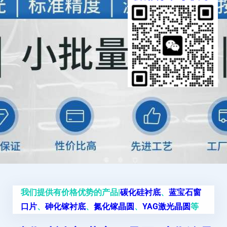
我们提供有价格优势的产品|
碳化硅衬底
、
蓝宝石窗
口片
、
砷化镓衬底
、
氮化镓晶圆
、
YAG激光晶圆
等