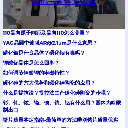
其他半导体知识库
110晶向原子间距及晶向110怎么测量？
YAG晶圆中镀膜AR@2.1μm是什么意思？
磷化铟是什么晶体？磷化铟有毒吗？
锂酸铌晶体是怎么回事？
如何调节钽酸锂的电磁特性？
碳化硅的六大优势和碳化硅陶瓷的应用？
什么是提拉法？提拉法生产碳化硅陶瓷的步骤？
钐、钆、铽、镝、镥、钪、钇有什么用？国内为啥限
制出口
锗片质量鉴定指南-最简单的方法辨别锗片质量优劣