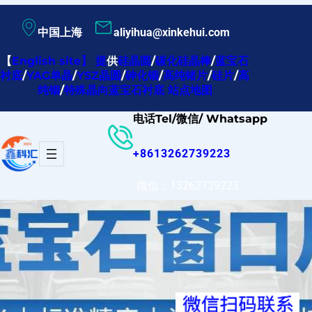
跳
中国上海
aliyihua@xinkehui.com
至
内
【
English site
】
提
供
硅晶圆
/
碳化硅晶棒
/
蓝宝石
衬底
/
YAG单晶
/
YSZ晶圆
/
砷化铟
/
高纯锗片
/
硅片
/
高
容
纯铟
/
特殊晶向蓝宝石衬底
站点地图
电话Tel/微信/ Whatsapp
+8613262739223
微信：13262739223