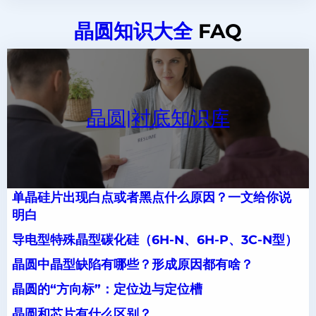
晶圆知识大全
FAQ
晶圆|衬底知识库
单晶硅片出现白点或者黑点什么原因？一文给你说
明白
导电型特殊晶型碳化硅（6H-N、6H-P、3C-N型）
晶圆中晶型缺陷有哪些？形成原因都有啥？
晶圆的“方向标”：定位边与定位槽
晶圆和芯片有什么区别？