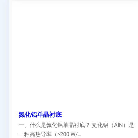
氮化铝单晶衬底
一、什么是氮化铝单晶衬底？ 氮化铝（AlN）是
一种高热导率（>200 W/…