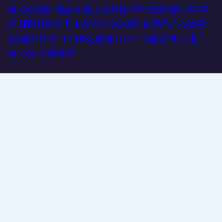
碳化硅晶圆
硅晶圆
蓝宝石衬底
YAG激光晶圆
YSZ单
晶
铌酸锂晶体
砷化镓晶片GaAs
砷化铟晶片InAs
磷
化铟晶片InP
LiTaO3钽酸锂
ITO/FTO玻璃
外延硅片
锗片Ge
石英玻璃