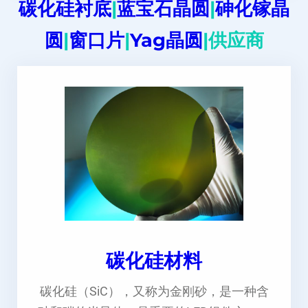
碳化硅衬底
|
蓝宝石晶圆
|
砷化镓晶
圆
|
窗口片
|
Yag晶圆
|供应商
碳化硅材料
碳化硅（SiC），又称为金刚砂，是一种含