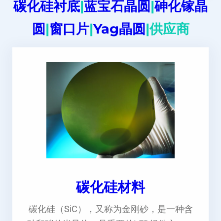
碳化硅衬底
|
蓝宝石晶圆
|
砷化镓晶
圆
|
窗口片
|
Yag晶圆
|供应商
碳化硅材料
碳化硅（SiC），又称为金刚砂，是一种含