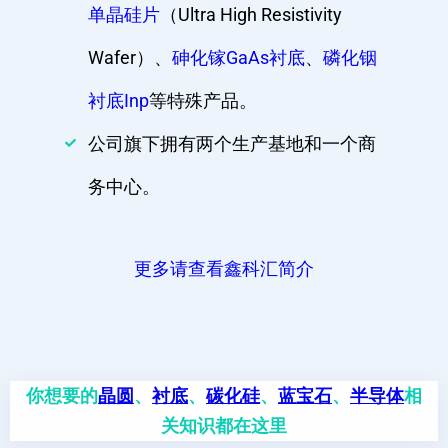
单晶硅片
（Ultra High Resistivity
Wafer）、
砷化镓GaAs衬底
、
磷化铟
衬底Inp
等特殊产品。
公司旗下拥有两个生产基地和一个商
务中心。
更多请查看鑫科汇简介
你想要的
晶圆
、
衬底
、
碳化硅
、
蓝宝石
、
半导体
相
关知识都在这里