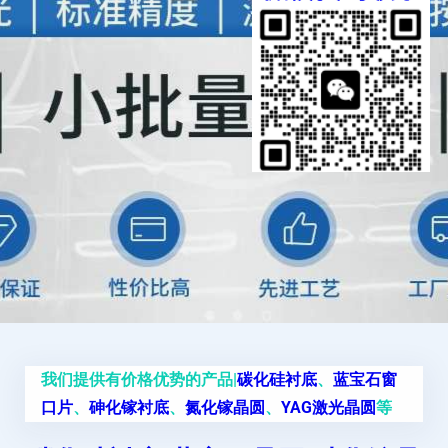
我们提供有价格优势的产品|
碳化硅衬底
、
蓝宝石窗
口片
、
砷化镓衬底
、
氮化镓晶圆
、
YAG激光晶圆
等