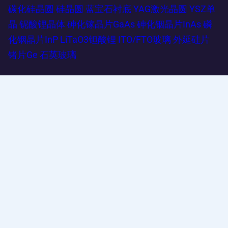
碳化硅晶圆
硅晶圆
蓝宝石衬底
YAG激光晶圆
YSZ单
晶
铌酸锂晶体
砷化镓晶片GaAs
砷化铟晶片InAs
磷
化铟晶片InP
LiTaO3钽酸锂
ITO/FTO玻璃
外延硅片
锗片Ge
石英玻璃