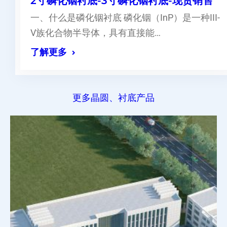
2寸磷化铟衬底-3寸磷化铟衬底-现货销售
一、什么是磷化铟衬底 磷化铟（InP）是一种III-
V族化合物半导体，具有直接能…
了解更多
更多晶圆、衬底产品