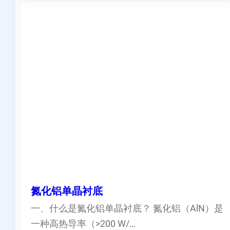
氮化铝单晶衬底
一、什么是氮化铝单晶衬底？ 氮化铝（AlN）是
一种高热导率（>200 W/…