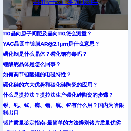
其他半导体知识库
110晶向原子间距及晶向110怎么测量？
YAG晶圆中镀膜AR@2.1μm是什么意思？
磷化铟是什么晶体？磷化铟有毒吗？
锂酸铌晶体是怎么回事？
如何调节钽酸锂的电磁特性？
碳化硅的六大优势和碳化硅陶瓷的应用？
什么是提拉法？提拉法生产碳化硅陶瓷的步骤？
钐、钆、铽、镝、镥、钪、钇有什么用？国内为啥限
制出口
锗片质量鉴定指南-最简单的方法辨别锗片质量优劣