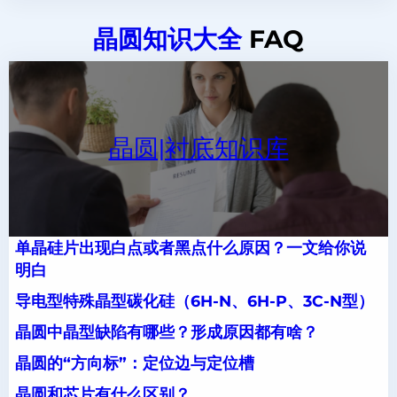
晶圆知识大全
FAQ
晶圆|衬底知识库
单晶硅片出现白点或者黑点什么原因？一文给你说
明白
导电型特殊晶型碳化硅（6H-N、6H-P、3C-N型）
晶圆中晶型缺陷有哪些？形成原因都有啥？
晶圆的“方向标”：定位边与定位槽
晶圆和芯片有什么区别？