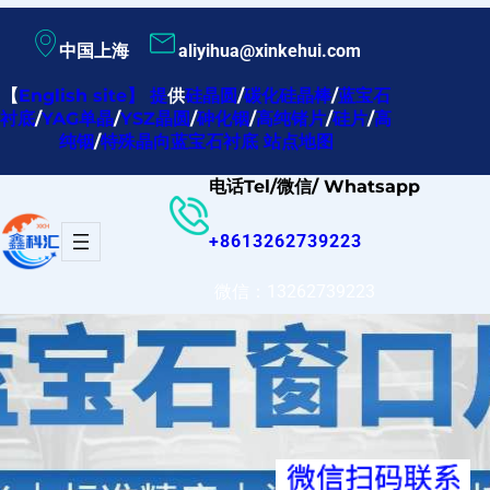
跳
中国上海
aliyihua@xinkehui.com
至
内
【
English site
】
提
供
硅晶圆
/
碳化硅晶棒
/
蓝宝石
衬底
/
YAG单晶
/
YSZ晶圆
/
砷化铟
/
高纯锗片
/
硅片
/
高
容
纯铟
/
特殊晶向蓝宝石衬底
站点地图
电话Tel/微信/ Whatsapp
+8613262739223
微信：13262739223