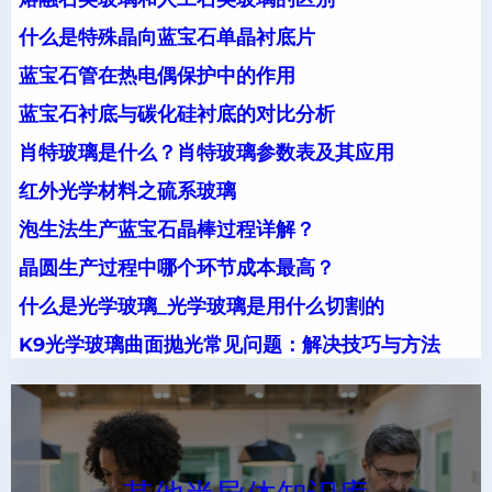
什么是特殊晶向蓝宝石单晶衬底片
蓝宝石管在热电偶保护中的作用
蓝宝石衬底与碳化硅衬底的对比分析
肖特玻璃是什么？肖特玻璃参数表及其应用
红外光学材料之硫系玻璃
泡生法生产蓝宝石晶棒过程详解？
晶圆生产过程中哪个环节成本最高？
什么是光学玻璃_光学玻璃是用什么切割的
K9光学玻璃曲面抛光常见问题：解决技巧与方法