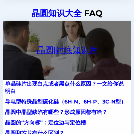
晶圆知识大全
FAQ
晶圆|衬底知识库
单晶硅片出现白点或者黑点什么原因？一文给你说
明白
导电型特殊晶型碳化硅（6H-N、6H-P、3C-N型）
晶圆中晶型缺陷有哪些？形成原因都有啥？
晶圆的“方向标”：定位边与定位槽
晶圆和芯片有什么区别？