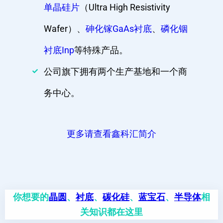
单晶硅片
（Ultra High Resistivity
Wafer）、
砷化镓GaAs衬底
、
磷化铟
衬底Inp
等特殊产品。
公司旗下拥有两个生产基地和一个商
务中心。
更多请查看鑫科汇简介
你想要的
晶圆
、
衬底
、
碳化硅
、
蓝宝石
、
半导体
相
关知识都在这里