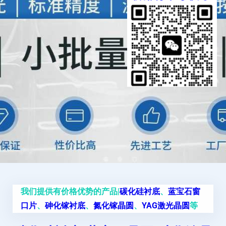
我们提供有价格优势的产品|
碳化硅衬底
、
蓝宝石窗
口片
、
砷化镓衬底
、
氮化镓晶圆
、
YAG激光晶圆
等