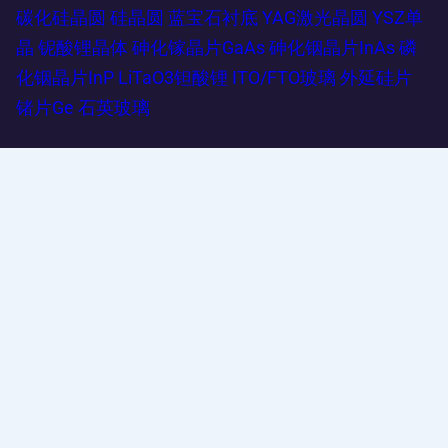
碳化硅晶圆
硅晶圆
蓝宝石衬底
YAG激光晶圆
YSZ单
晶
铌酸锂晶体
砷化镓晶片GaAs
砷化铟晶片InAs
磷
化铟晶片InP
LiTaO3钽酸锂
ITO/FTO玻璃
外延硅片
锗片Ge
石英玻璃