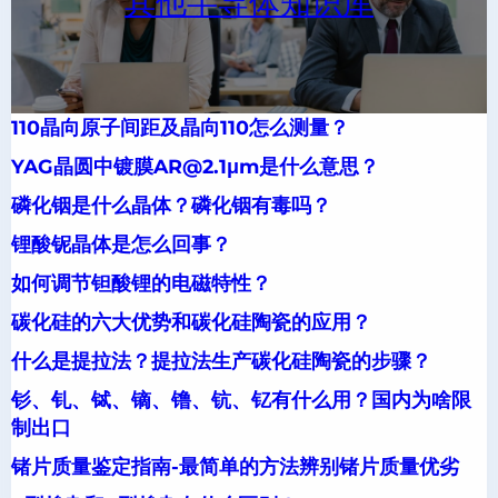
其他半导体知识库
110晶向原子间距及晶向110怎么测量？
YAG晶圆中镀膜AR@2.1μm是什么意思？
磷化铟是什么晶体？磷化铟有毒吗？
锂酸铌晶体是怎么回事？
如何调节钽酸锂的电磁特性？
碳化硅的六大优势和碳化硅陶瓷的应用？
什么是提拉法？提拉法生产碳化硅陶瓷的步骤？
钐、钆、铽、镝、镥、钪、钇有什么用？国内为啥限
制出口
锗片质量鉴定指南-最简单的方法辨别锗片质量优劣