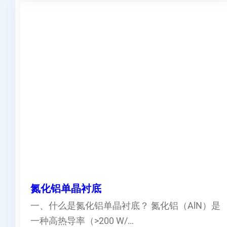
氮化铝单晶衬底
一、什么是氮化铝单晶衬底？ 氮化铝（AlN）是
一种高热导率（>200 W/…