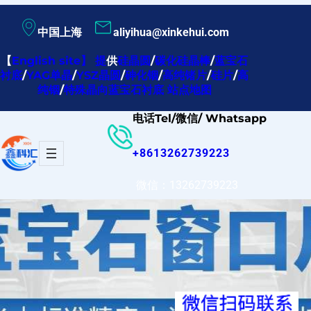
跳
中国上海
aliyihua@xinkehui.com
至
内
【
English site
】
提
供
硅晶圆
/
碳化硅晶棒
/
蓝宝石
衬底
/
YAG单晶
/
YSZ晶圆
/
砷化铟
/
高纯锗片
/
硅片
/
高
容
纯铟
/
特殊晶向蓝宝石衬底
站点地图
电话Tel/微信/ Whatsapp
+8613262739223
微信：13262739223