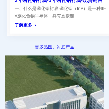
2寸磷化铟衬底-3寸磷化铟衬底-现货销售
一、什么是磷化铟衬底 磷化铟（InP）是一种III-
V族化合物半导体，具有直接能…
了解更多
更多晶圆、衬底产品