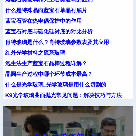
什么是特殊晶向蓝宝石单晶衬底片
蓝宝石管在热电偶保护中的作用
蓝宝石衬底与碳化硅衬底的对比分析
肖特玻璃是什么？肖特玻璃参数表及其应用
红外光学材料之硫系玻璃
泡生法生产蓝宝石晶棒过程详解？
晶圆生产过程中哪个环节成本最高？
什么是光学玻璃_光学玻璃是用什么切割的
K9光学玻璃曲面抛光常见问题：解决技巧与方法