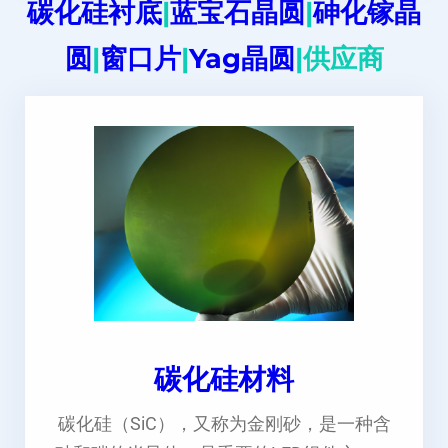
碳化硅衬底
|
蓝宝石晶圆
|
砷化镓晶
圆
|
窗口片
|
Yag晶圆
|供应商
碳化硅材料
碳化硅（SiC），又称为金刚砂，是一种含