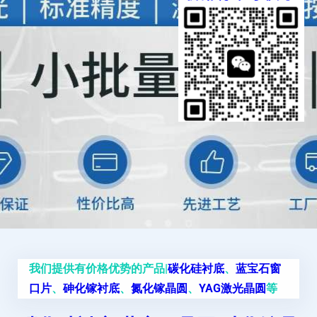
我们提供有价格优势的产品|
碳化硅衬底
、
蓝宝石窗
口片
、
砷化镓衬底
、
氮化镓晶圆
、
YAG激光晶圆
等