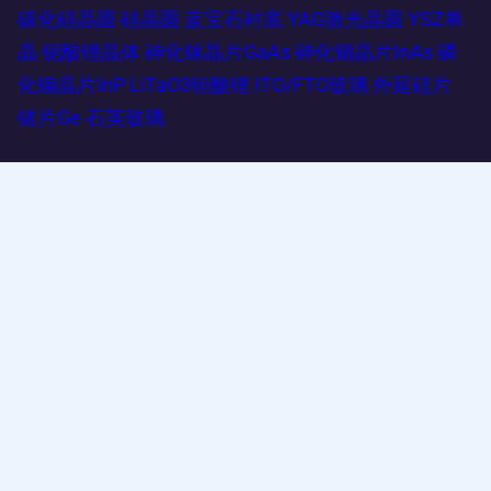
碳化硅晶圆
硅晶圆
蓝宝石衬底
YAG激光晶圆
YSZ单
晶
铌酸锂晶体
砷化镓晶片GaAs
砷化铟晶片InAs
磷
化铟晶片InP
LiTaO3钽酸锂
ITO/FTO玻璃
外延硅片
锗片Ge
石英玻璃