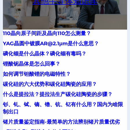
其他半导体知识库
110晶向原子间距及晶向110怎么测量？
YAG晶圆中镀膜AR@2.1μm是什么意思？
磷化铟是什么晶体？磷化铟有毒吗？
锂酸铌晶体是怎么回事？
如何调节钽酸锂的电磁特性？
碳化硅的六大优势和碳化硅陶瓷的应用？
什么是提拉法？提拉法生产碳化硅陶瓷的步骤？
钐、钆、铽、镝、镥、钪、钇有什么用？国内为啥限
制出口
锗片质量鉴定指南-最简单的方法辨别锗片质量优劣