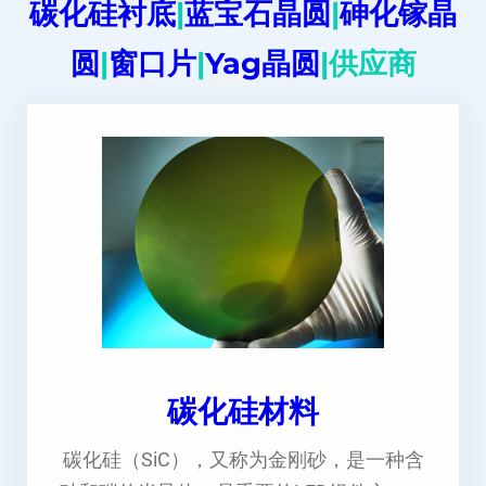
碳化硅衬底
|
蓝宝石晶圆
|
砷化镓晶
圆
|
窗口片
|
Yag晶圆
|供应商
碳化硅材料
碳化硅（SiC），又称为金刚砂，是一种含