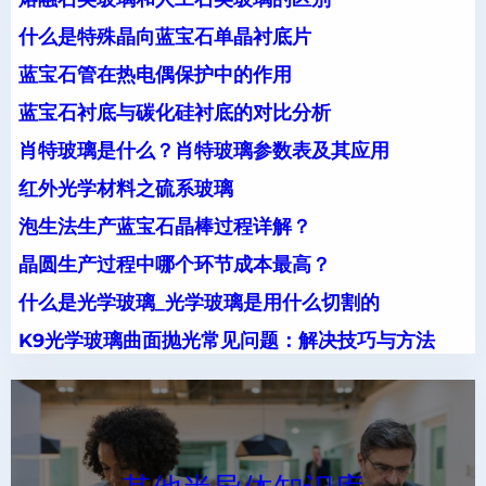
什么是特殊晶向蓝宝石单晶衬底片
蓝宝石管在热电偶保护中的作用
蓝宝石衬底与碳化硅衬底的对比分析
肖特玻璃是什么？肖特玻璃参数表及其应用
红外光学材料之硫系玻璃
泡生法生产蓝宝石晶棒过程详解？
晶圆生产过程中哪个环节成本最高？
什么是光学玻璃_光学玻璃是用什么切割的
K9光学玻璃曲面抛光常见问题：解决技巧与方法