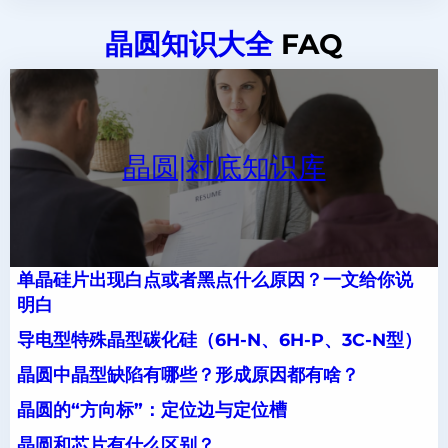
晶圆知识大全
FAQ
晶圆|衬底知识库
单晶硅片出现白点或者黑点什么原因？一文给你说
明白
导电型特殊晶型碳化硅（6H-N、6H-P、3C-N型）
晶圆中晶型缺陷有哪些？形成原因都有啥？
晶圆的“方向标”：定位边与定位槽
晶圆和芯片有什么区别？