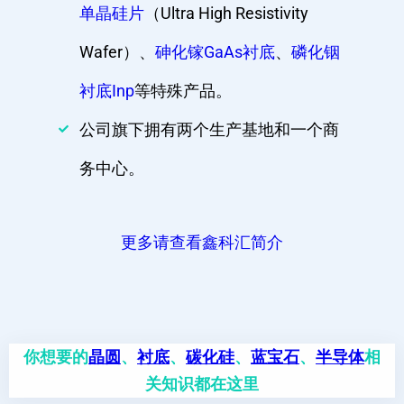
单晶硅片
（Ultra High Resistivity
Wafer）、
砷化镓GaAs衬底
、
磷化铟
衬底Inp
等特殊产品。
公司旗下拥有两个生产基地和一个商
务中心。
更多请查看鑫科汇简介
你想要的
晶圆
、
衬底
、
碳化硅
、
蓝宝石
、
半导体
相
关知识都在这里