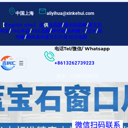
跳
中国上海
aliyihua@xinkehui.com
至
内
【
English site
】
提
供
硅晶圆
/
碳化硅晶棒
/
蓝宝石
衬底
/
YAG单晶
/
YSZ晶圆
/
砷化铟
/
高纯锗片
/
硅片
/
高
容
纯铟
/
特殊晶向蓝宝石衬底
站点地图
电话Tel/微信/ Whatsapp
+8613262739223
微信：13262739223