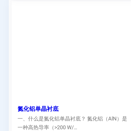
氮化铝单晶衬底
一、什么是氮化铝单晶衬底？ 氮化铝（AlN）是
一种高热导率（>200 W/…