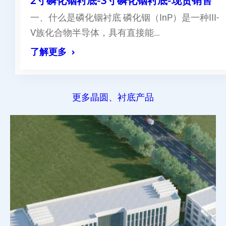
2寸磷化铟衬底-3寸磷化铟衬底-现货销售
一、什么是磷化铟衬底 磷化铟（InP）是一种III-
V族化合物半导体，具有直接能…
了解更多
更多晶圆、衬底产品