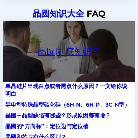
晶圆知识大全
FAQ
晶圆|衬底知识库
单晶硅片出现白点或者黑点什么原因？一文给你说
明白
导电型特殊晶型碳化硅（6H-N、6H-P、3C-N型）
晶圆中晶型缺陷有哪些？形成原因都有啥？
晶圆的“方向标”：定位边与定位槽
晶圆和芯片有什么区别？