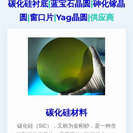
碳化硅衬底
|
蓝宝石晶圆
|
砷化镓晶
圆
|
窗口片
|
Yag晶圆
|供应商
碳化硅材料
碳化硅（SiC），又称为金刚砂，是一种含