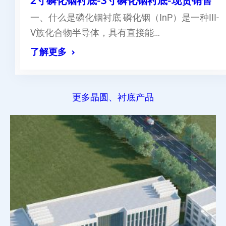
2寸磷化铟衬底-3寸磷化铟衬底-现货销售
一、什么是磷化铟衬底 磷化铟（InP）是一种III-
V族化合物半导体，具有直接能…
了解更多
更多晶圆、衬底产品