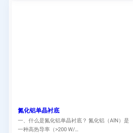
氮化铝单晶衬底
一、什么是氮化铝单晶衬底？ 氮化铝（AlN）是
一种高热导率（>200 W/…