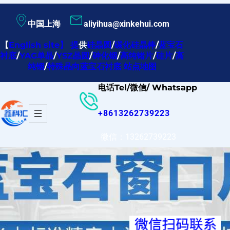
跳
中国上海
aliyihua@xinkehui.com
至
内
【
English site
】
提
供
硅晶圆
/
碳化硅晶棒
/
蓝宝石
衬底
/
YAG单晶
/
YSZ晶圆
/
砷化铟
/
高纯锗片
/
硅片
/
高
容
纯铟
/
特殊晶向蓝宝石衬底
站点地图
电话Tel/微信/ Whatsapp
+8613262739223
微信：13262739223