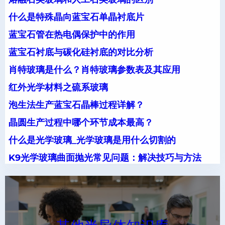
什么是特殊晶向蓝宝石单晶衬底片
蓝宝石管在热电偶保护中的作用
蓝宝石衬底与碳化硅衬底的对比分析
肖特玻璃是什么？肖特玻璃参数表及其应用
红外光学材料之硫系玻璃
泡生法生产蓝宝石晶棒过程详解？
晶圆生产过程中哪个环节成本最高？
什么是光学玻璃_光学玻璃是用什么切割的
K9光学玻璃曲面抛光常见问题：解决技巧与方法