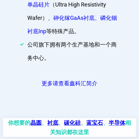
单晶硅片
（Ultra High Resistivity
Wafer）、
砷化镓GaAs衬底
、
磷化铟
衬底Inp
等特殊产品。
公司旗下拥有两个生产基地和一个商
务中心。
更多请查看鑫科汇简介
你想要的
晶圆
、
衬底
、
碳化硅
、
蓝宝石
、
半导体
相
关知识都在这里