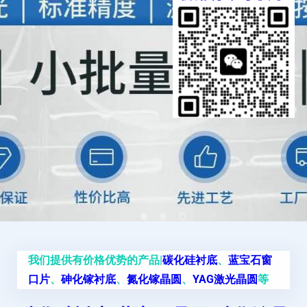
我们提供有价格优势的产品|
碳化硅衬底
、
蓝宝石窗
口片
、
砷化镓衬底
、
氮化镓晶圆
、
YAG激光晶圆
等