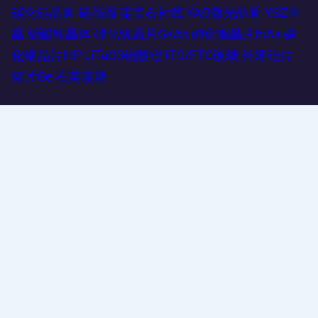
碳化硅晶圆
硅晶圆
蓝宝石衬底
YAG激光晶圆
YSZ单
晶
铌酸锂晶体
砷化镓晶片GaAs
砷化铟晶片InAs
磷
化铟晶片InP
LiTaO3钽酸锂
ITO/FTO玻璃
外延硅片
锗片Ge
石英玻璃