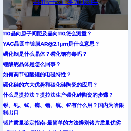
其他半导体知识库
110晶向原子间距及晶向110怎么测量？
YAG晶圆中镀膜AR@2.1μm是什么意思？
磷化铟是什么晶体？磷化铟有毒吗？
锂酸铌晶体是怎么回事？
如何调节钽酸锂的电磁特性？
碳化硅的六大优势和碳化硅陶瓷的应用？
什么是提拉法？提拉法生产碳化硅陶瓷的步骤？
钐、钆、铽、镝、镥、钪、钇有什么用？国内为啥限
制出口
锗片质量鉴定指南-最简单的方法辨别锗片质量优劣