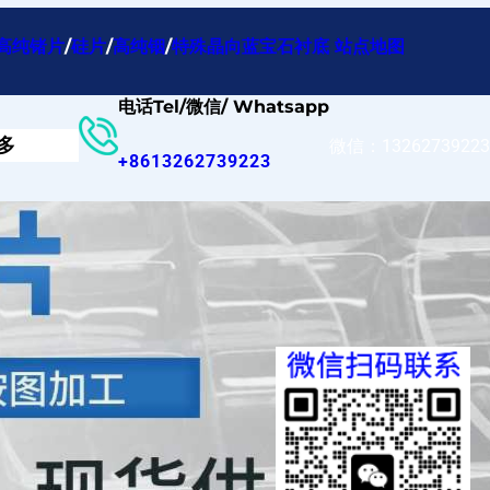
高纯锗片
/
硅片
/
高纯铟
/
特殊晶向蓝宝石衬底
站点地图
电话Tel/微信/ Whatsapp
多
微信：13262739223
+8613262739223