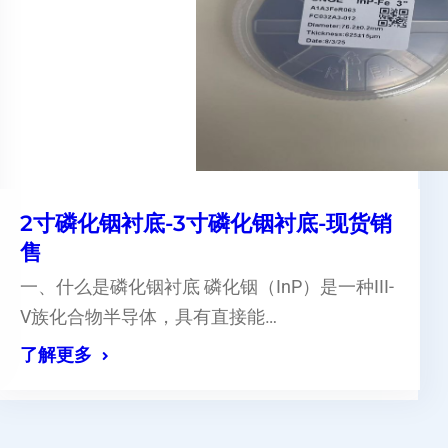
2寸磷化铟衬底-3寸磷化铟衬底-现货销
售
一、什么是磷化铟衬底 磷化铟（InP）是一种III-
V族化合物半导体，具有直接能…
了解更多