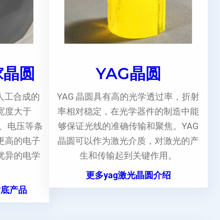
镓晶圆
YAG晶圆
人工合成的
YAG 晶圆具有高的光学透过率，折射
宽度大于
率相对稳定，在光学器件的制造中能
度、电压等条
够保证光线的准确传输和聚焦。YAG
更高的电子
晶圆可以作为激光介质，对激光的产
优异的电学
生和传输起到关键作用。
更多yag激光晶圆介绍
衬底产品