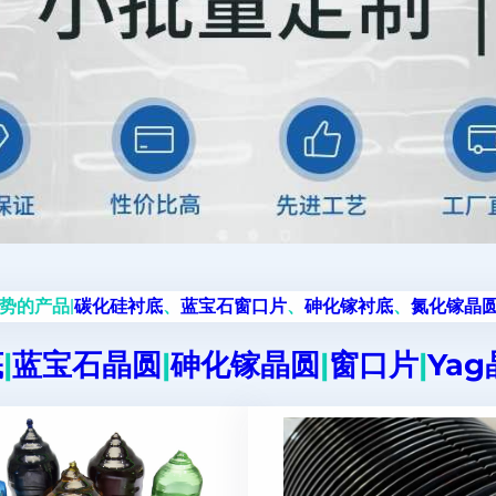
势的产品|
碳化硅衬底
、
蓝宝石窗口片
、
砷化镓衬底
、
氮化镓晶
底
|
蓝宝石晶圆
|
砷化镓晶圆
|
窗口片
|
Ya