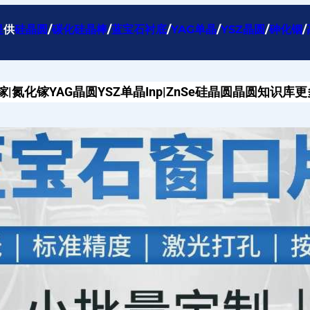
提
供
硅晶圆
/
碳化硅晶棒
/
蓝宝石衬底
/
YAG单晶
/
YSZ晶圆
/
砷化铟
/
镓|氮化镓
YAG晶圆
YSZ单晶
Inp|ZnSe
硅晶圆
晶圆知识库
更