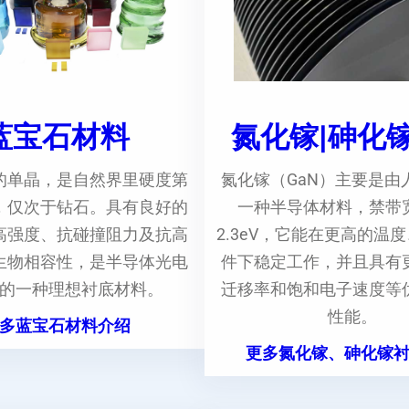
蓝宝石材料
氮化镓|砷化
的单晶，是自然界里硬度第
氮化镓（GaN）主要是由
，仅次于钻石。具有良好的
一种半导体材料，禁带
高强度、抗碰撞阻力及抗高
2.3eV，它能在更高的温
生物相容性，是半导体光电
件下稳定工作，并且具有
的一种理想衬底材料。
迁移率和饱和电子速度等
性能。
多蓝宝石材料介绍
更多氮化镓、砷化镓