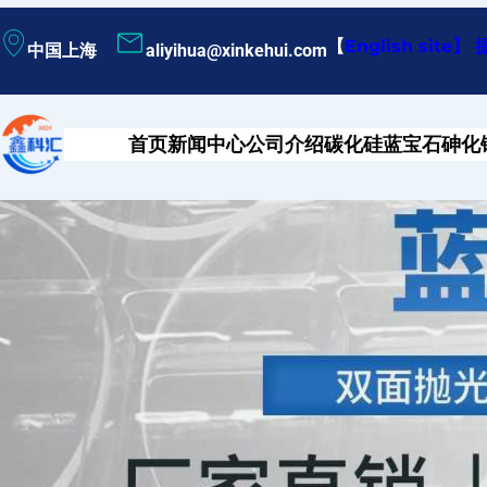
跳
【
English site
】
中国上海
aliyihua@xinkehui.com
至
内
容
首页
新闻中心
公司介绍
碳化硅
蓝宝石
砷化