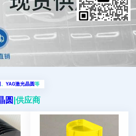
圆
、
YAG激光晶圆
等
g晶圆
|供应商