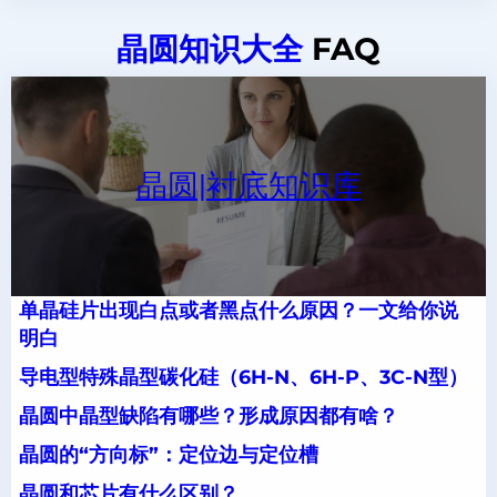
晶圆知识大全
FAQ
晶圆|衬底知识库
单晶硅片出现白点或者黑点什么原因？一文给你说
明白
导电型特殊晶型碳化硅（6H-N、6H-P、3C-N型）
晶圆中晶型缺陷有哪些？形成原因都有啥？
晶圆的“方向标”：定位边与定位槽
晶圆和芯片有什么区别？