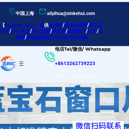
跳
中国上海
aliyihua@xinkehui.com
至
内
【
English site
】
提
供
硅晶圆
/
碳化硅晶棒
/
蓝宝石
衬底
/
YAG单晶
/
YSZ晶圆
/
砷化铟
/
高纯锗片
/
硅片
/
高
容
纯铟
/
特殊晶向蓝宝石衬底
站点地图
电话Tel/微信/ Whatsapp
+8613262739223
微信：13262739223