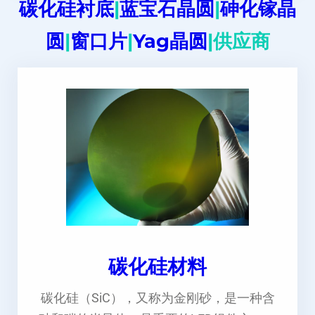
碳化硅衬底
|
蓝宝石晶圆
|
砷化镓晶
圆
|
窗口片
|
Yag晶圆
|供应商
碳化硅材料
碳化硅（SiC），又称为金刚砂，是一种含