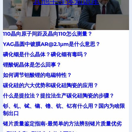
其他半导体知识库
110晶向原子间距及晶向110怎么测量？
YAG晶圆中镀膜AR@2.1μm是什么意思？
磷化铟是什么晶体？磷化铟有毒吗？
锂酸铌晶体是怎么回事？
如何调节钽酸锂的电磁特性？
碳化硅的六大优势和碳化硅陶瓷的应用？
什么是提拉法？提拉法生产碳化硅陶瓷的步骤？
钐、钆、铽、镝、镥、钪、钇有什么用？国内为啥限
制出口
锗片质量鉴定指南-最简单的方法辨别锗片质量优劣