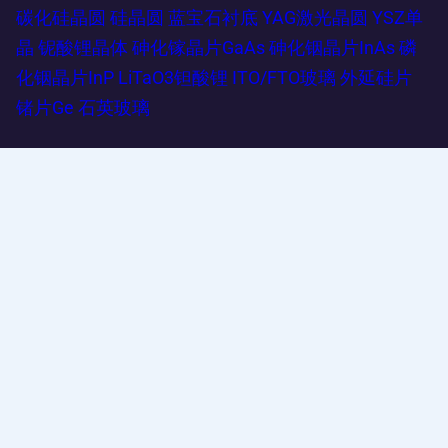
碳化硅晶圆
硅晶圆
蓝宝石衬底
YAG激光晶圆
YSZ单
晶
铌酸锂晶体
砷化镓晶片GaAs
砷化铟晶片InAs
磷
化铟晶片InP
LiTaO3钽酸锂
ITO/FTO玻璃
外延硅片
锗片Ge
石英玻璃