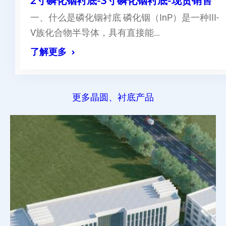
2寸磷化铟衬底-3寸磷化铟衬底-现货销售
一、什么是磷化铟衬底 磷化铟（InP）是一种III-
V族化合物半导体，具有直接能…
了解更多
更多晶圆、衬底产品