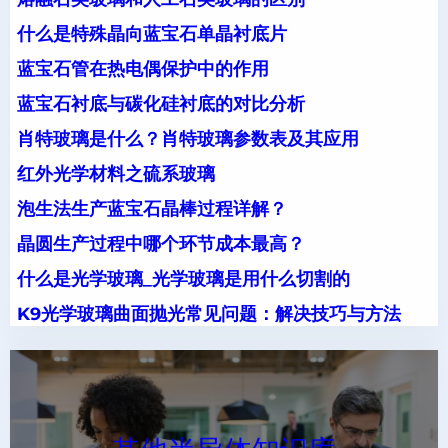
什么是特殊晶向蓝宝石单晶衬底片
蓝宝石管在热电偶保护中的作用
蓝宝石衬底与碳化硅衬底的对比分析
肖特玻璃是什么？肖特玻璃参数表及其应用
红外光学材料之硫系玻璃
泡生法生产蓝宝石晶棒过程详解？
晶圆生产过程中哪个环节成本最高？
什么是光学玻璃_光学玻璃是用什么切割的
K9光学玻璃曲面抛光常见问题：解决技巧与方法