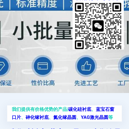
我们提供有价格优势的产品|
碳化硅衬底
、
蓝宝石窗
口片
、
砷化镓衬底
、
氮化镓晶圆
、
YAG激光晶圆
等