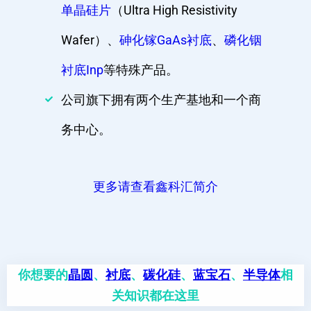
单晶硅片
（Ultra High Resistivity
Wafer）、
砷化镓GaAs衬底
、
磷化铟
衬底Inp
等特殊产品。
公司旗下拥有两个生产基地和一个商
务中心。
更多请查看鑫科汇简介
你想要的
晶圆
、
衬底
、
碳化硅
、
蓝宝石
、
半导体
相
关知识都在这里