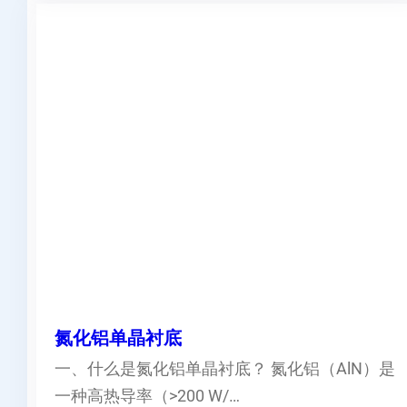
氮化铝单晶衬底
一、什么是氮化铝单晶衬底？ 氮化铝（AlN）是
一种高热导率（>200 W/…