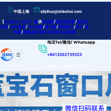
跳
中国上海
aliyihua@xinkehui.com
至
内
【
English site
】
提
供
硅晶圆
/
碳化硅晶棒
/
蓝宝石
衬底
/
YAG单晶
/
YSZ晶圆
/
砷化铟
/
高纯锗片
/
硅片
/
高
容
纯铟
/
特殊晶向蓝宝石衬底
站点地图
电话Tel/微信/ Whatsapp
+8613262739223
微信：13262739223