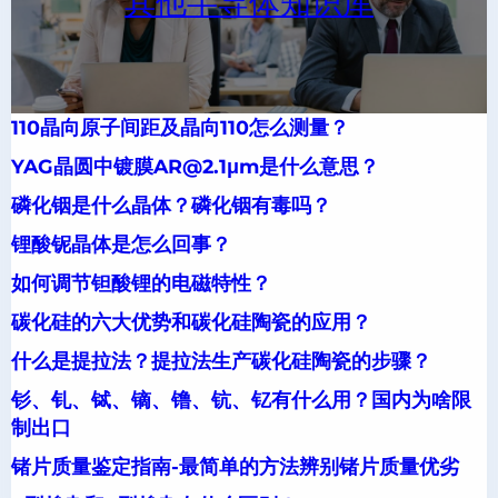
其他半导体知识库
110晶向原子间距及晶向110怎么测量？
YAG晶圆中镀膜AR@2.1μm是什么意思？
磷化铟是什么晶体？磷化铟有毒吗？
锂酸铌晶体是怎么回事？
如何调节钽酸锂的电磁特性？
碳化硅的六大优势和碳化硅陶瓷的应用？
什么是提拉法？提拉法生产碳化硅陶瓷的步骤？
钐、钆、铽、镝、镥、钪、钇有什么用？国内为啥限
制出口
锗片质量鉴定指南-最简单的方法辨别锗片质量优劣