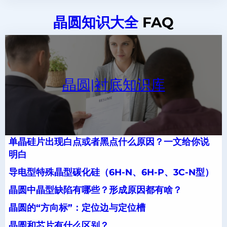
晶圆知识大全
FAQ
晶圆|衬底知识库
单晶硅片出现白点或者黑点什么原因？一文给你说
明白
导电型特殊晶型碳化硅（6H-N、6H-P、3C-N型）
晶圆中晶型缺陷有哪些？形成原因都有啥？
晶圆的“方向标”：定位边与定位槽
晶圆和芯片有什么区别？