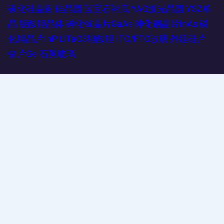
碳化硅晶圆
硅晶圆
蓝宝石衬底
YAG激光晶圆
YSZ单
晶
铌酸锂晶体
砷化镓晶片GaAs
砷化铟晶片InAs
磷
化铟晶片InP
LiTaO3钽酸锂
ITO/FTO玻璃
外延硅片
锗片Ge
石英玻璃