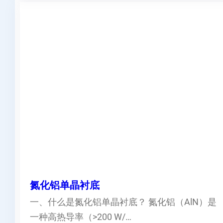
氮化铝单晶衬底
一、什么是氮化铝单晶衬底？ 氮化铝（AlN）是
一种高热导率（>200 W/…