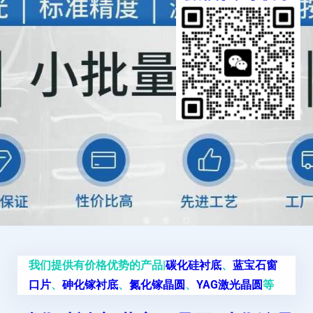
我们提供有价格优势的产品|
碳化硅衬底
、
蓝宝石窗
口片
、
砷化镓衬底
、
氮化镓晶圆
、
YAG激光晶圆
等