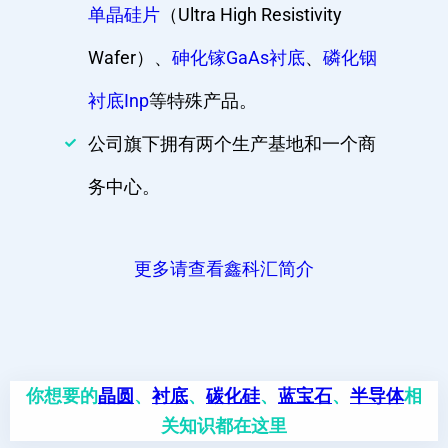
单晶硅片
（Ultra High Resistivity
Wafer）、
砷化镓GaAs衬底
、
磷化铟
衬底Inp
等特殊产品。
公司旗下拥有两个生产基地和一个商
务中心。
更多请查看鑫科汇简介
你想要的
晶圆
、
衬底
、
碳化硅
、
蓝宝石
、
半导体
相
关知识都在这里