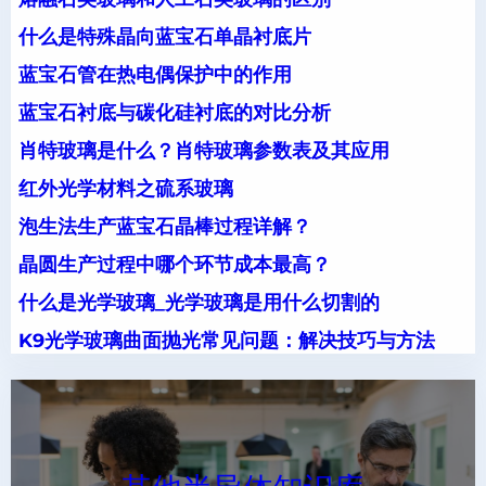
什么是特殊晶向蓝宝石单晶衬底片
蓝宝石管在热电偶保护中的作用
蓝宝石衬底与碳化硅衬底的对比分析
肖特玻璃是什么？肖特玻璃参数表及其应用
红外光学材料之硫系玻璃
泡生法生产蓝宝石晶棒过程详解？
晶圆生产过程中哪个环节成本最高？
什么是光学玻璃_光学玻璃是用什么切割的
K9光学玻璃曲面抛光常见问题：解决技巧与方法