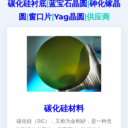
碳化硅衬底
|
蓝宝石晶圆
|
砷化镓晶
圆
|
窗口片
|
Yag晶圆
|供应商
碳化硅材料
碳化硅（SiC），又称为金刚砂，是一种含