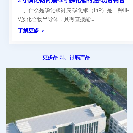
2寸磷化铟衬底-3寸磷化铟衬底-现货销售
一、什么是磷化铟衬底 磷化铟（InP）是一种III-
V族化合物半导体，具有直接能…
了解更多
更多晶圆、衬底产品