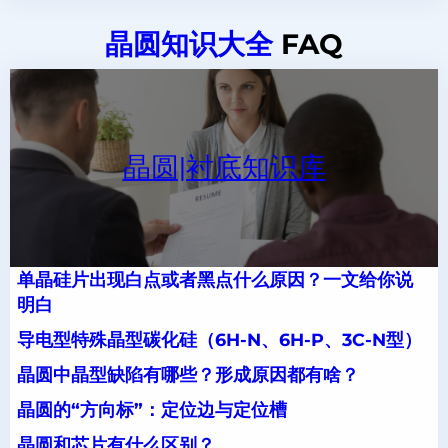
晶圆知识大全
FAQ
晶圆|衬底知识库
单晶硅片出现白点或者黑点什么原因？一文给你说
明白
导电型特殊晶型碳化硅（6H-N、6H-P、3C-N型）
晶圆中晶型缺陷有哪些？形成原因都有啥？
晶圆的“方向标”：定位边与定位槽
晶圆和芯片有什么区别？