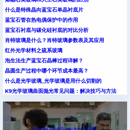
什么是特殊晶向蓝宝石单晶衬底片
蓝宝石管在热电偶保护中的作用
蓝宝石衬底与碳化硅衬底的对比分析
肖特玻璃是什么？肖特玻璃参数表及其应用
红外光学材料之硫系玻璃
泡生法生产蓝宝石晶棒过程详解？
晶圆生产过程中哪个环节成本最高？
什么是光学玻璃_光学玻璃是用什么切割的
K9光学玻璃曲面抛光常见问题：解决技巧与方法