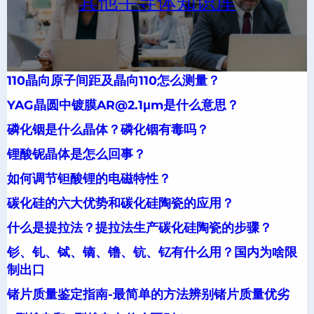
其他半导体知识库
110晶向原子间距及晶向110怎么测量？
YAG晶圆中镀膜AR@2.1μm是什么意思？
磷化铟是什么晶体？磷化铟有毒吗？
锂酸铌晶体是怎么回事？
如何调节钽酸锂的电磁特性？
碳化硅的六大优势和碳化硅陶瓷的应用？
什么是提拉法？提拉法生产碳化硅陶瓷的步骤？
钐、钆、铽、镝、镥、钪、钇有什么用？国内为啥限
制出口
锗片质量鉴定指南-最简单的方法辨别锗片质量优劣