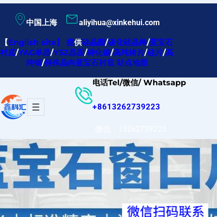
跳
中国上海
aliyihua@xinkehui.com
至
内
【
English site
】
提
供
硅晶圆
/
碳化硅晶棒
/
蓝宝石
衬底
/
YAG单晶
/
YSZ晶圆
/
砷化铟
/
高纯锗片
/
硅片
/
高
容
纯铟
/
特殊晶向蓝宝石衬底
站点地图
电话Tel/微信/ Whatsapp
+8613262739223
微信：13262739223