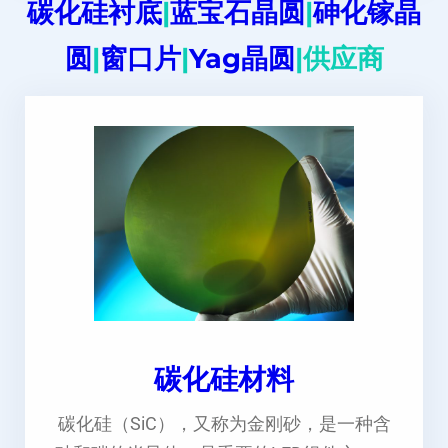
碳化硅衬底
|
蓝宝石晶圆
|
砷化镓晶
圆
|
窗口片
|
Yag晶圆
|供应商
碳化硅材料
碳化硅（SiC），又称为金刚砂，是一种含