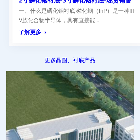
2寸磷化铟衬底-3寸磷化铟衬底-现货销售
一、什么是磷化铟衬底 磷化铟（InP）是一种III-
V族化合物半导体，具有直接能…
了解更多
更多晶圆、衬底产品