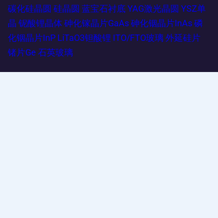
碳化硅晶圆
硅晶圆
蓝宝石衬底
YAG激光晶圆
YSZ单
晶
铌酸锂晶体
砷化镓晶片GaAs
砷化铟晶片InAs
磷
化铟晶片InP
LiTaO3钽酸锂
ITO/FTO玻璃
外延硅片
锗片Ge
石英玻璃