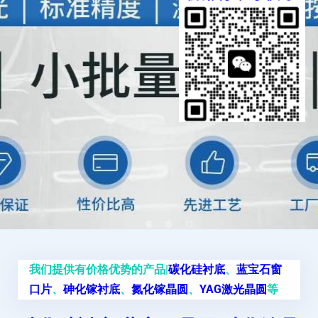
我们提供有价格优势的产品|
碳化硅衬底
、
蓝宝石窗
口片
、
砷化镓衬底
、
氮化镓晶圆
、
YAG激光晶圆
等