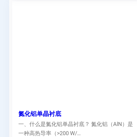
氮化铝单晶衬底
一、什么是氮化铝单晶衬底？ 氮化铝（AlN）是
一种高热导率（>200 W/…