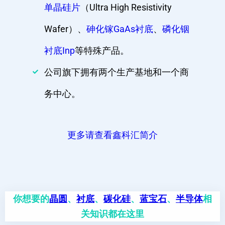
单晶硅片
（Ultra High Resistivity
Wafer）、
砷化镓GaAs衬底
、
磷化铟
衬底Inp
等特殊产品。
公司旗下拥有两个生产基地和一个商
务中心。
更多请查看鑫科汇简介
你想要的
晶圆
、
衬底
、
碳化硅
、
蓝宝石
、
半导体
相
关知识都在这里