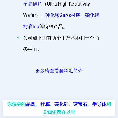
单晶硅片
（Ultra High Resistivity
Wafer）、
砷化镓GaAs衬底
、
磷化铟
衬底Inp
等特殊产品。
公司旗下拥有两个生产基地和一个商
务中心。
更多请查看鑫科汇简介
你想要的
晶圆
、
衬底
、
碳化硅
、
蓝宝石
、
半导体
相
关知识都在这里