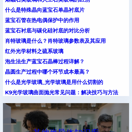
什么是特殊晶向蓝宝石单晶衬底片
蓝宝石管在热电偶保护中的作用
蓝宝石衬底与碳化硅衬底的对比分析
肖特玻璃是什么？肖特玻璃参数表及其应用
红外光学材料之硫系玻璃
泡生法生产蓝宝石晶棒过程详解？
晶圆生产过程中哪个环节成本最高？
什么是光学玻璃_光学玻璃是用什么切割的
K9光学玻璃曲面抛光常见问题：解决技巧与方法