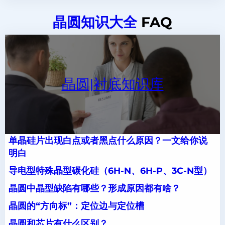
晶圆知识大全
FAQ
晶圆|衬底知识库
单晶硅片出现白点或者黑点什么原因？一文给你说
明白
导电型特殊晶型碳化硅（6H-N、6H-P、3C-N型）
晶圆中晶型缺陷有哪些？形成原因都有啥？
晶圆的“方向标”：定位边与定位槽
晶圆和芯片有什么区别？