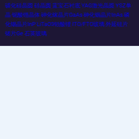
碳化硅晶圆
硅晶圆
蓝宝石衬底
YAG激光晶圆
YSZ单
晶
铌酸锂晶体
砷化镓晶片GaAs
砷化铟晶片InAs
磷
化铟晶片InP
LiTaO3钽酸锂
ITO/FTO玻璃
外延硅片
锗片Ge
石英玻璃