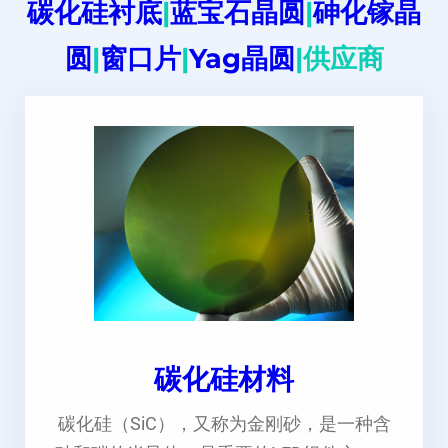
碳化硅衬底
|
蓝宝石晶圆
|
砷化镓晶
圆
|
窗口片
|
Yag晶圆
|供应商
碳化硅材料
碳化硅（SiC），又称为金刚砂，是一种含