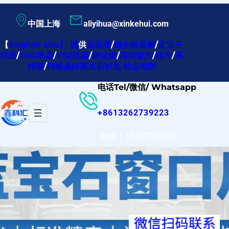
跳
中国上海
aliyihua@xinkehui.com
至
内
【
English site
】
提
供
硅晶圆
/
碳化硅晶棒
/
蓝宝石
衬底
/
YAG单晶
/
YSZ晶圆
/
砷化铟
/
高纯锗片
/
硅片
/
高
容
纯铟
/
特殊晶向蓝宝石衬底
站点地图
电话Tel/微信/ Whatsapp
+8613262739223
微信：13262739223