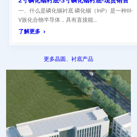
2寸磷化铟衬底-3寸磷化铟衬底-现货销售
一、什么是磷化铟衬底 磷化铟（InP）是一种III-
V族化合物半导体，具有直接能…
了解更多
更多晶圆、衬底产品