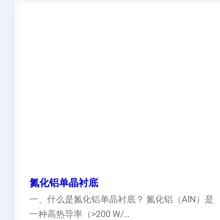
氮化铝单晶衬底
一、什么是氮化铝单晶衬底？ 氮化铝（AlN）是
一种高热导率（>200 W/…