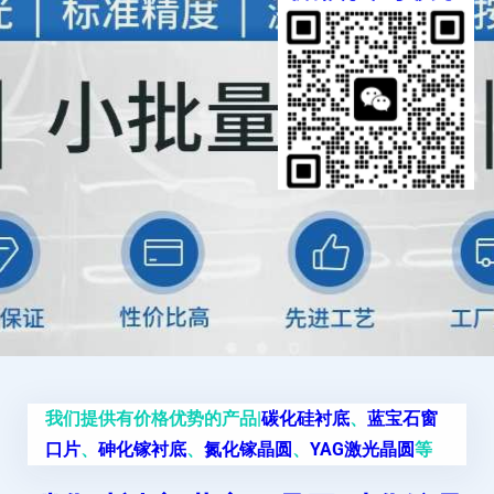
我们提供有价格优势的产品|
碳化硅衬底
、
蓝宝石窗
口片
、
砷化镓衬底
、
氮化镓晶圆
、
YAG激光晶圆
等