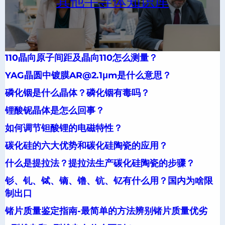
其他半导体知识库
110晶向原子间距及晶向110怎么测量？
YAG晶圆中镀膜AR@2.1μm是什么意思？
磷化铟是什么晶体？磷化铟有毒吗？
锂酸铌晶体是怎么回事？
如何调节钽酸锂的电磁特性？
碳化硅的六大优势和碳化硅陶瓷的应用？
什么是提拉法？提拉法生产碳化硅陶瓷的步骤？
钐、钆、铽、镝、镥、钪、钇有什么用？国内为啥限
制出口
锗片质量鉴定指南-最简单的方法辨别锗片质量优劣