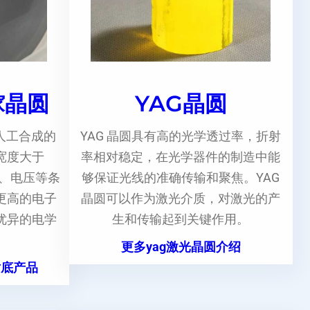
镓晶圆
YAG晶圆
人工合成的
YAG 晶圆具有高的光学透过率，折射
宽度大于
率相对稳定，在光学器件的制造中能
度、电压等条
够保证光线的准确传输和聚焦。YAG
更高的电子
晶圆可以作为激光介质，对激光的产
优异的电学
生和传输起到关键作用。
更多yag激光晶圆介绍
衬底产品