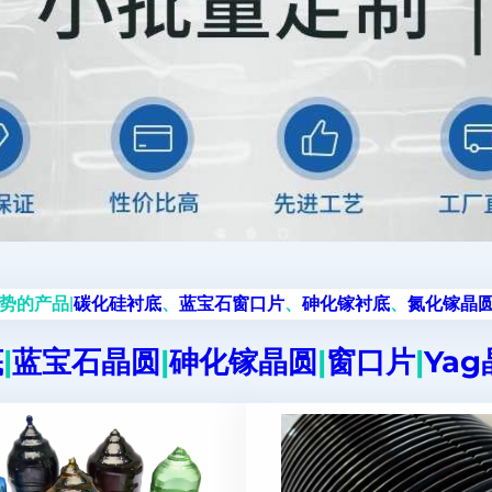
势的产品|
碳化硅衬底
、
蓝宝石窗口片
、
砷化镓衬底
、
氮化镓晶
底
|
蓝宝石晶圆
|
砷化镓晶圆
|
窗口片
|
Ya