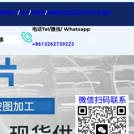
高纯锗片
/
硅片
/
高纯铟
/
特殊晶向蓝宝石衬底
站点地图
电话Tel/微信/ Whatsapp
多
微信：13262739223
+8613262739223