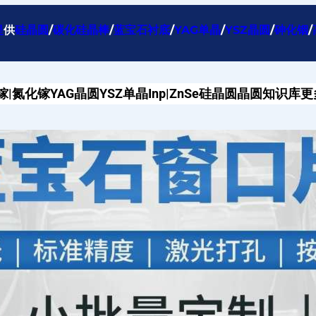
提
供
硅晶圆
/
碳化硅晶棒
/
蓝宝石衬底
/
YAG单晶
/
YSZ晶圆
/
砷化铟
/
镓|氮化镓
YAG晶圆
YSZ单晶
Inp|ZnSe
硅晶圆
晶圆知识库
更