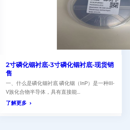
2寸磷化铟衬底-3寸磷化铟衬底-现货销
售
一、什么是磷化铟衬底 磷化铟（InP）是一种III-
V族化合物半导体，具有直接能…
了解更多