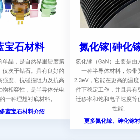
蓝宝石材料
氮化镓|砷化
的单晶，是自然界里硬度第
氮化镓（GaN）主要是由
，仅次于钻石。具有良好的
一种半导体材料，禁带
高强度、抗碰撞阻力及抗高
2.3eV，它能在更高的温
生物相容性，是半导体光电
件下稳定工作，并且具有
的一种理想衬底材料。
迁移率和饱和电子速度等
性能。
多蓝宝石材料介绍
更多氮化镓、砷化镓