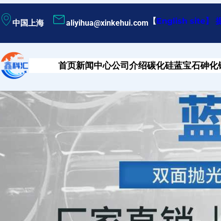
跳
【
English site
】
中国上海
aliyihua@xinkehui.com
至
内
容
首页
新闻中心
公司介绍
碳化硅
蓝宝石
砷化