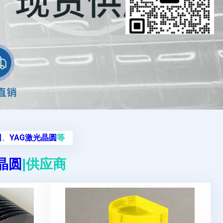
圆
、
YAG激光晶圆
等
g晶圆
|供应商