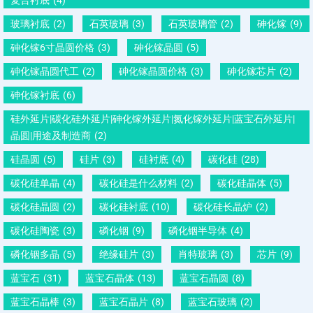
玻璃衬底
(2)
石英玻璃
(3)
石英玻璃管
(2)
砷化镓
(9)
砷化镓6寸晶圆价格
(3)
砷化镓晶圆
(5)
砷化镓晶圆代工
(2)
砷化镓晶圆价格
(3)
砷化镓芯片
(2)
砷化镓衬底
(6)
硅外延片|碳化硅外延片|砷化镓外延片|氮化镓外延片|蓝宝石外延片|
晶圆|用途及制造商
(2)
硅晶圆
(5)
硅片
(3)
硅衬底
(4)
碳化硅
(28)
碳化硅单晶
(4)
碳化硅是什么材料
(2)
碳化硅晶体
(5)
碳化硅晶圆
(2)
碳化硅衬底
(10)
碳化硅长晶炉
(2)
碳化硅陶瓷
(3)
磷化铟
(9)
磷化铟半导体
(4)
磷化铟多晶
(5)
绝缘硅片
(3)
肖特玻璃
(3)
芯片
(9)
蓝宝石
(31)
蓝宝石晶体
(13)
蓝宝石晶圆
(8)
蓝宝石晶棒
(3)
蓝宝石晶片
(8)
蓝宝石玻璃
(2)