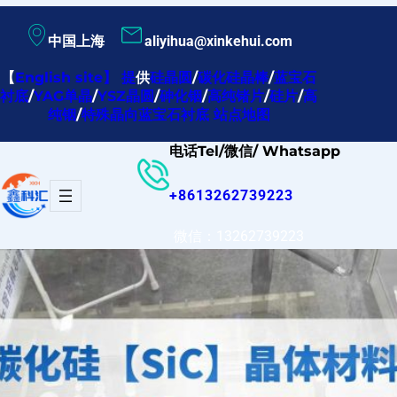
跳
中国上海
aliyihua@xinkehui.com
至
内
【
English site
】
提
供
硅晶圆
/
碳化硅晶棒
/
蓝宝石
衬底
/
YAG单晶
/
YSZ晶圆
/
砷化铟
/
高纯锗片
/
硅片
/
高
容
纯铟
/
特殊晶向蓝宝石衬底
站点地图
电话Tel/微信/ Whatsapp
+8613262739223
微信：13262739223