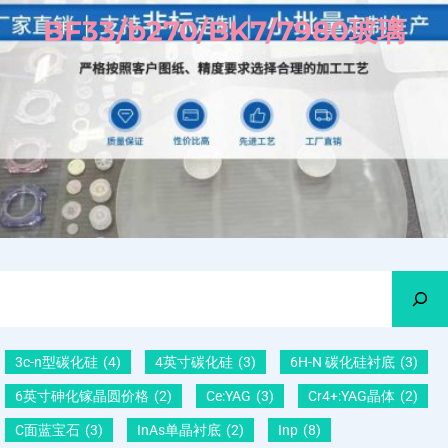
BF33/b270/BK7/7980玻璃
Search
3c-n型碳化硅
(4)
4英寸碳化硅
(3)
6H-N 碳化硅衬底
(3)
6英寸砷化镓晶圆价格
(2)
Ce:YAG
(3)
Cr4+:YAG晶体
(2)
C面蓝宝石
(3)
InAs单晶衬底
(2)
Inp
(8)