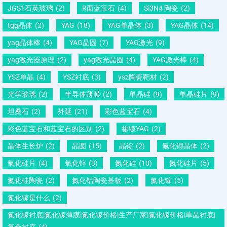
JGS1石英玻璃
(2)
R面蓝宝石
(4)
Si3N4 陶瓷
(2)
tgg晶体
(2)
YAG
(18)
YAG单晶体
(3)
YAG晶体
(14)
yag晶体棒
(4)
YAG晶圆
(7)
YAG激光
(9)
yag激光器原理
(2)
yag激光晶圆
(4)
YAG激光棒
(4)
YSZ单晶
(4)
YSZ衬底
(3)
ysz陶瓷靶材
(2)
光学玻璃
(2)
半导体薄膜
(2)
单晶硅
(9)
单晶硅片
(9)
坦桑石
(2)
外延
(21)
彩色蓝宝石
(4)
彩色蓝宝石和蓝宝石的区别
(2)
掺镱YAG
(2)
晶体生长炉
(2)
晶圆
(15)
晶锭
(2)
氟化锂晶体
(2)
氧化硅片
(4)
氧化锌
(3)
氮化硅
(10)
氮化硅片
(5)
氮化硅陶瓷
(2)
氮化铝陶瓷基板
(2)
氮化镓
(5)
氮化镓是什么
(2)
氮化镓衬底|氮化镓薄膜|氮化镓价格|生产厂家|氮化镓价格|单晶衬底|
复合衬底
(4)