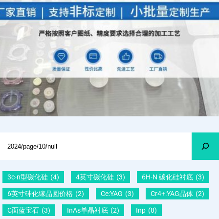
Search
3c-n型碳化硅
(4)
4英寸碳化硅
(3)
6H-N 碳化硅衬底
(3)
6英寸砷化镓晶圆价格
(2)
Ce:YAG
(3)
Cr4+:YAG晶体
(2)
C面蓝宝石
(3)
InAs单晶衬底
(2)
Inp
(8)