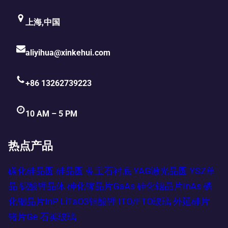
上海,中国
aliyihua@xinkehui.com
+86 13262739223
10 AM – 5 PM
热点产品
碳化硅晶圆
硅晶圆
蓝宝石衬底
YAG激光晶圆
YSZ单
晶
铌酸锂晶体
砷化镓晶片GaAs
砷化铟晶片InAs
磷
化铟晶片InP
LiTaO3钽酸锂
ITO/FTO玻璃
外延硅片
锗片Ge
石英玻璃