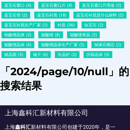
蓝宝石窗口
(4)
蓝宝石窗口片
(4)
蓝宝石窗口片用途
(2)
蓝宝石管
(2)
蓝宝石衬底
(18)
蓝宝石衬底是什么材料
(2)
蓝宝石衬底生产厂家
(2)
衬底
(36)
钛宝石
(2)
钽酸锂晶体
(3)
铌酸锂
(8)
铌酸锂单晶
(2)
铌酸锂晶体
(6)
铌酸锂晶体生产厂家
(2)
铽镓石榴石
(2)
锗晶圆
(3)
锗片
(6)
长晶炉
(2)
闪烁晶体
(5)
「2024/page/10/null」的
搜索结果
上海鑫科汇新材料有限公司
上海
鑫科汇
新材料有限公司创建于2020年，是一