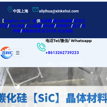
跳
中国上海
aliyihua@xinkehui.com
至
内
【
English site
】
提
供
硅晶圆
/
碳化硅晶棒
/
蓝宝石
衬底
/
YAG单晶
/
YSZ晶圆
/
砷化铟
/
高纯锗片
/
硅片
/
高
容
纯铟
/
特殊晶向蓝宝石衬底
站点地图
电话Tel/微信/ Whatsapp
+8613262739223
微信：13262739223