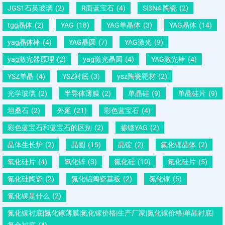
JGS1石英玻璃
(2)
R面蓝宝石
(4)
Si3N4 陶瓷
(2)
tgg晶体
(2)
YAG
(18)
YAG单晶体
(3)
YAG晶体
(14)
yag晶体棒
(4)
YAG晶圆
(7)
YAG激光
(9)
yag激光器原理
(2)
yag激光晶圆
(4)
YAG激光棒
(4)
YSZ单晶
(4)
YSZ衬底
(3)
ysz陶瓷靶材
(2)
光学玻璃
(2)
半导体薄膜
(2)
单晶硅
(9)
单晶硅片
(9)
坦桑石
(2)
外延
(21)
彩色蓝宝石
(4)
彩色蓝宝石和蓝宝石的区别
(2)
掺镱YAG
(2)
晶体生长炉
(2)
晶圆
(15)
晶锭
(2)
氟化锂晶体
(2)
氧化硅片
(4)
氧化锌
(3)
氮化硅
(10)
氮化硅片
(5)
氮化硅陶瓷
(2)
氮化铝陶瓷基板
(2)
氮化镓
(5)
氮化镓是什么
(2)
氮化镓衬底|氮化镓薄膜|氮化镓价格|生产厂家|氮化镓价格|单晶衬底|
复合衬底
(4)