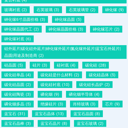
玻璃衬底
(2)
石英玻璃
(3)
石英玻璃管
(2)
砷化镓
(9)
砷化镓6寸晶圆价格
(3)
砷化镓晶圆
(5)
砷化镓晶圆代工
(2)
砷化镓晶圆价格
(3)
砷化镓芯片
(2)
砷化镓衬底
(6)
硅外延片|碳化硅外延片|砷化镓外延片|氮化镓外延片|蓝宝石外延片|
晶圆|用途及制造商
(2)
硅晶圆
(5)
硅片
(3)
硅衬底
(4)
碳化硅
(28)
碳化硅单晶
(4)
碳化硅是什么材料
(2)
碳化硅晶体
(5)
碳化硅晶圆
(2)
碳化硅衬底
(10)
碳化硅长晶炉
(2)
碳化硅陶瓷
(3)
磷化铟
(9)
磷化铟半导体
(4)
磷化铟多晶
(5)
绝缘硅片
(3)
肖特玻璃
(3)
芯片
(9)
蓝宝石
(31)
蓝宝石晶体
(13)
蓝宝石晶圆
(8)
蓝宝石晶棒
(3)
蓝宝石晶片
(8)
蓝宝石玻璃
(2)