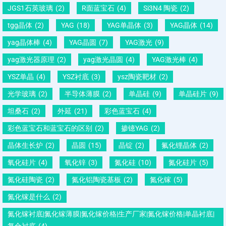
JGS1石英玻璃
(2)
R面蓝宝石
(4)
Si3N4 陶瓷
(2)
tgg晶体
(2)
YAG
(18)
YAG单晶体
(3)
YAG晶体
(14)
yag晶体棒
(4)
YAG晶圆
(7)
YAG激光
(9)
yag激光器原理
(2)
yag激光晶圆
(4)
YAG激光棒
(4)
YSZ单晶
(4)
YSZ衬底
(3)
ysz陶瓷靶材
(2)
光学玻璃
(2)
半导体薄膜
(2)
单晶硅
(9)
单晶硅片
(9)
坦桑石
(2)
外延
(21)
彩色蓝宝石
(4)
彩色蓝宝石和蓝宝石的区别
(2)
掺镱YAG
(2)
晶体生长炉
(2)
晶圆
(15)
晶锭
(2)
氟化锂晶体
(2)
氧化硅片
(4)
氧化锌
(3)
氮化硅
(10)
氮化硅片
(5)
氮化硅陶瓷
(2)
氮化铝陶瓷基板
(2)
氮化镓
(5)
氮化镓是什么
(2)
氮化镓衬底|氮化镓薄膜|氮化镓价格|生产厂家|氮化镓价格|单晶衬底|
复合衬底
(4)