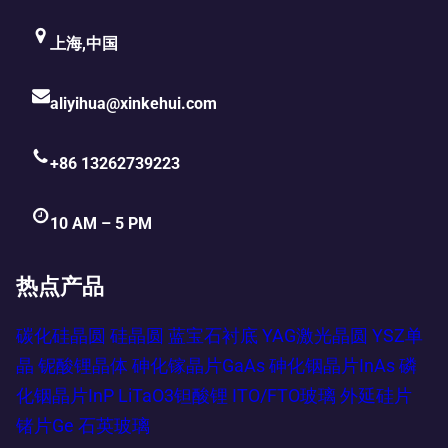
上海,中国
aliyihua@xinkehui.com
+86 13262739223
10 AM – 5 PM
热点产品
碳化硅晶圆
硅晶圆
蓝宝石衬底
YAG激光晶圆
YSZ单
晶
铌酸锂晶体
砷化镓晶片GaAs
砷化铟晶片InAs
磷
化铟晶片InP
LiTaO3钽酸锂
ITO/FTO玻璃
外延硅片
锗片Ge
石英玻璃