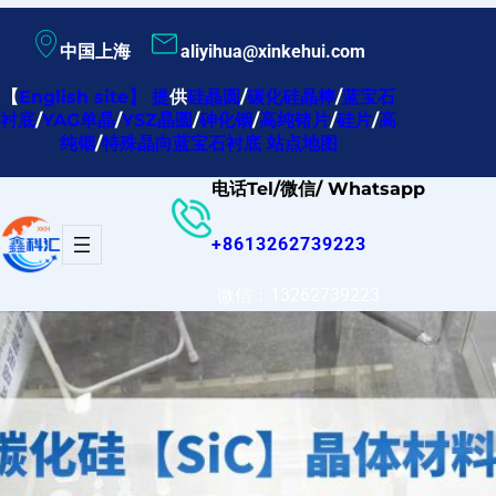
跳
中国上海
aliyihua@xinkehui.com
至
内
【
English site
】
提
供
硅晶圆
/
碳化硅晶棒
/
蓝宝石
衬底
/
YAG单晶
/
YSZ晶圆
/
砷化铟
/
高纯锗片
/
硅片
/
高
容
纯铟
/
特殊晶向蓝宝石衬底
站点地图
电话Tel/微信/ Whatsapp
+8613262739223
微信：13262739223