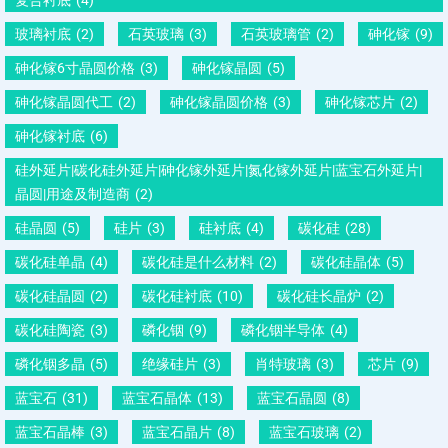
玻璃衬底
(2)
石英玻璃
(3)
石英玻璃管
(2)
砷化镓
(9)
砷化镓6寸晶圆价格
(3)
砷化镓晶圆
(5)
砷化镓晶圆代工
(2)
砷化镓晶圆价格
(3)
砷化镓芯片
(2)
砷化镓衬底
(6)
硅外延片|碳化硅外延片|砷化镓外延片|氮化镓外延片|蓝宝石外延片|
晶圆|用途及制造商
(2)
硅晶圆
(5)
硅片
(3)
硅衬底
(4)
碳化硅
(28)
碳化硅单晶
(4)
碳化硅是什么材料
(2)
碳化硅晶体
(5)
碳化硅晶圆
(2)
碳化硅衬底
(10)
碳化硅长晶炉
(2)
碳化硅陶瓷
(3)
磷化铟
(9)
磷化铟半导体
(4)
磷化铟多晶
(5)
绝缘硅片
(3)
肖特玻璃
(3)
芯片
(9)
蓝宝石
(31)
蓝宝石晶体
(13)
蓝宝石晶圆
(8)
蓝宝石晶棒
(3)
蓝宝石晶片
(8)
蓝宝石玻璃
(2)