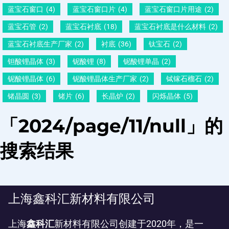
蓝宝石窗口
(4)
蓝宝石窗口片
(4)
蓝宝石窗口片用途
(2)
蓝宝石管
(2)
蓝宝石衬底
(18)
蓝宝石衬底是什么材料
(2)
蓝宝石衬底生产厂家
(2)
衬底
(36)
钛宝石
(2)
钽酸锂晶体
(3)
铌酸锂
(8)
铌酸锂单晶
(2)
铌酸锂晶体
(6)
铌酸锂晶体生产厂家
(2)
铽镓石榴石
(2)
锗晶圆
(3)
锗片
(6)
长晶炉
(2)
闪烁晶体
(5)
「2024/page/11/null」的
搜索结果
上海鑫科汇新材料有限公司
上海
鑫科汇
新材料有限公司创建于2020年，是一