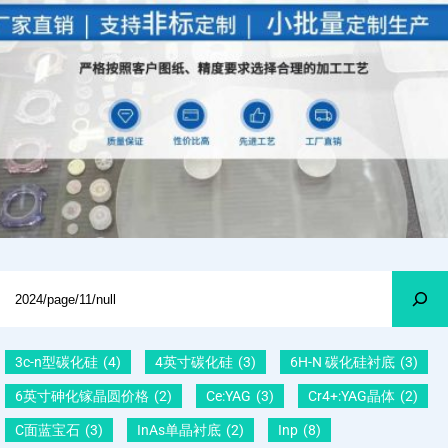
Search
3c-n型碳化硅
(4)
4英寸碳化硅
(3)
6H-N 碳化硅衬底
(3)
6英寸砷化镓晶圆价格
(2)
Ce:YAG
(3)
Cr4+:YAG晶体
(2)
C面蓝宝石
(3)
InAs单晶衬底
(2)
Inp
(8)