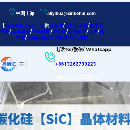
跳
中国上海
aliyihua@xinkehui.com
至
内
【
English site
】
提
供
硅晶圆
/
碳化硅晶棒
/
蓝宝石
衬底
/
YAG单晶
/
YSZ晶圆
/
砷化铟
/
高纯锗片
/
硅片
/
高
容
纯铟
/
特殊晶向蓝宝石衬底
站点地图
电话Tel/微信/ Whatsapp
+8613262739223
微信：13262739223