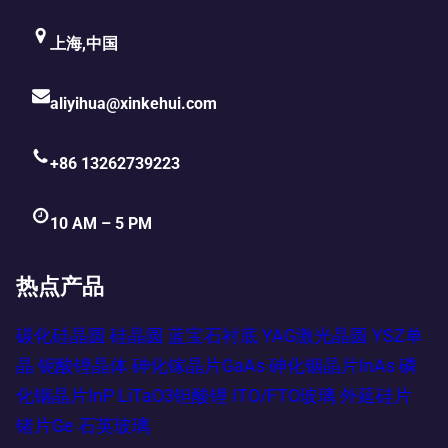
上海,中国
aliyihua@xinkehui.com
+86 13262739223
10 AM – 5 PM
热点产品
碳化硅晶圆
硅晶圆
蓝宝石衬底
YAG激光晶圆
YSZ单
晶
铌酸锂晶体
砷化镓晶片GaAs
砷化铟晶片InAs
磷
化铟晶片InP
LiTaO3钽酸锂
ITO/FTO玻璃
外延硅片
锗片Ge
石英玻璃