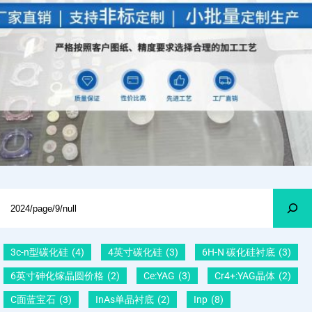
Search
3c-n型碳化硅
(4)
4英寸碳化硅
(3)
6H-N 碳化硅衬底
(3)
6英寸砷化镓晶圆价格
(2)
Ce:YAG
(3)
Cr4+:YAG晶体
(2)
C面蓝宝石
(3)
InAs单晶衬底
(2)
Inp
(8)