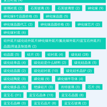
玻璃衬底
(2)
石英玻璃
(3)
石英玻璃管
(2)
砷化镓
(9)
砷化镓6寸晶圆价格
(3)
砷化镓晶圆
(5)
砷化镓晶圆代工
(2)
砷化镓晶圆价格
(3)
砷化镓芯片
(2)
砷化镓衬底
(6)
硅外延片|碳化硅外延片|砷化镓外延片|氮化镓外延片|蓝宝石外延片|
晶圆|用途及制造商
(2)
硅晶圆
(5)
硅片
(3)
硅衬底
(4)
碳化硅
(28)
碳化硅单晶
(4)
碳化硅是什么材料
(2)
碳化硅晶体
(5)
碳化硅晶圆
(2)
碳化硅衬底
(10)
碳化硅长晶炉
(2)
碳化硅陶瓷
(3)
磷化铟
(9)
磷化铟半导体
(4)
磷化铟多晶
(5)
绝缘硅片
(3)
肖特玻璃
(3)
芯片
(9)
蓝宝石
(31)
蓝宝石晶体
(13)
蓝宝石晶圆
(8)
蓝宝石晶棒
(3)
蓝宝石晶片
(8)
蓝宝石玻璃
(2)