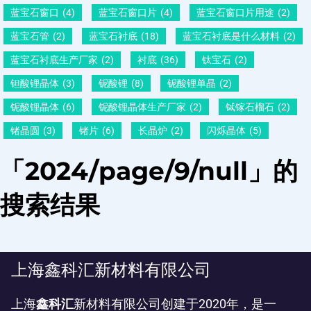
蓝宝石窗口
(4)
蓝宝石窗口片
(4)
蓝宝石窗口片用途
(2)
蓝宝石管
(2)
蓝宝石衬底
(18)
蓝宝石衬底是什么材料
(2)
蓝宝石衬底生产厂家
(2)
衬底
(36)
钛宝石
(2)
钽酸锂晶体
(3)
铌酸锂
(8)
铌酸锂单晶
(2)
铌酸锂晶体
(6)
铌酸锂晶体生产厂家
(2)
铽镓石榴石
(2)
锗晶圆
(3)
锗片
(6)
长晶炉
(2)
闪烁晶体
(5)
「2024/page/9/null」的
搜索结果
上海鑫科汇新材料有限公司
上海
鑫科汇
新材料有限公司创建于2020年，是一