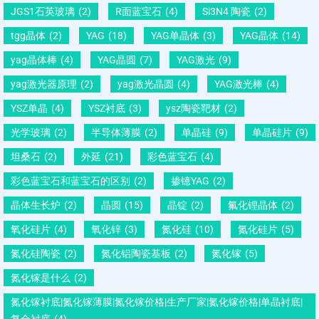
JGS1石英玻璃
(2)
R面蓝宝石
(4)
Si3N4 陶瓷
(2)
tgg晶体
(2)
YAG
(18)
YAG单晶体
(3)
YAG晶体
(14)
yag晶体棒
(4)
YAG晶圆
(7)
YAG激光
(9)
yag激光器原理
(2)
yag激光晶圆
(4)
YAG激光棒
(4)
YSZ单晶
(4)
YSZ衬底
(3)
ysz陶瓷靶材
(2)
光学玻璃
(2)
半导体薄膜
(2)
单晶硅
(9)
单晶硅片
(9)
坦桑石
(2)
外延
(21)
彩色蓝宝石
(4)
彩色蓝宝石和蓝宝石的区别
(2)
掺镱YAG
(2)
晶体生长炉
(2)
晶圆
(15)
晶锭
(2)
氟化锂晶体
(2)
氧化硅片
(4)
氧化锌
(3)
氮化硅
(10)
氮化硅片
(5)
氮化硅陶瓷
(2)
氮化铝陶瓷基板
(2)
氮化镓
(5)
氮化镓是什么
(2)
氮化镓衬底|氮化镓薄膜|氮化镓价格|生产厂家|氮化镓价格|单晶衬底|
复合衬底
(4)