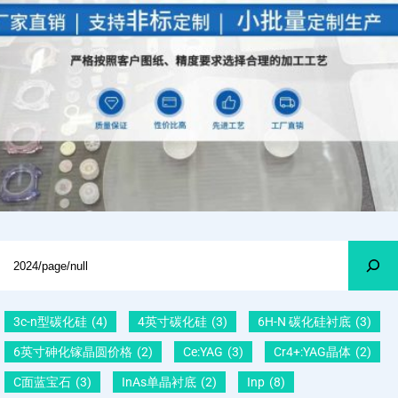
Search
3c-n型碳化硅
(4)
4英寸碳化硅
(3)
6H-N 碳化硅衬底
(3)
6英寸砷化镓晶圆价格
(2)
Ce:YAG
(3)
Cr4+:YAG晶体
(2)
C面蓝宝石
(3)
InAs单晶衬底
(2)
Inp
(8)