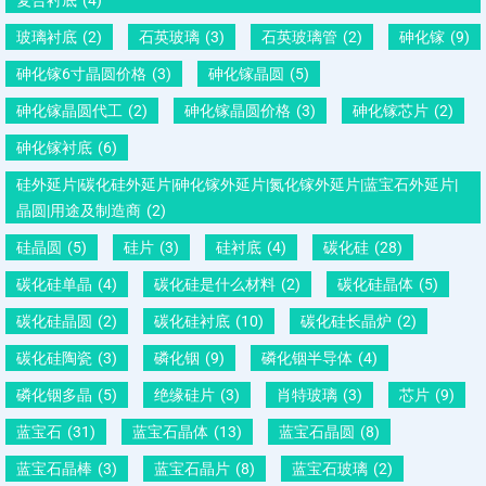
玻璃衬底
(2)
石英玻璃
(3)
石英玻璃管
(2)
砷化镓
(9)
砷化镓6寸晶圆价格
(3)
砷化镓晶圆
(5)
砷化镓晶圆代工
(2)
砷化镓晶圆价格
(3)
砷化镓芯片
(2)
砷化镓衬底
(6)
硅外延片|碳化硅外延片|砷化镓外延片|氮化镓外延片|蓝宝石外延片|
晶圆|用途及制造商
(2)
硅晶圆
(5)
硅片
(3)
硅衬底
(4)
碳化硅
(28)
碳化硅单晶
(4)
碳化硅是什么材料
(2)
碳化硅晶体
(5)
碳化硅晶圆
(2)
碳化硅衬底
(10)
碳化硅长晶炉
(2)
碳化硅陶瓷
(3)
磷化铟
(9)
磷化铟半导体
(4)
磷化铟多晶
(5)
绝缘硅片
(3)
肖特玻璃
(3)
芯片
(9)
蓝宝石
(31)
蓝宝石晶体
(13)
蓝宝石晶圆
(8)
蓝宝石晶棒
(3)
蓝宝石晶片
(8)
蓝宝石玻璃
(2)