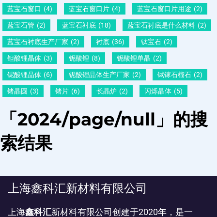
蓝宝石窗口
(4)
蓝宝石窗口片
(4)
蓝宝石窗口片用途
(2)
蓝宝石管
(2)
蓝宝石衬底
(18)
蓝宝石衬底是什么材料
(2)
蓝宝石衬底生产厂家
(2)
衬底
(36)
钛宝石
(2)
钽酸锂晶体
(3)
铌酸锂
(8)
铌酸锂单晶
(2)
铌酸锂晶体
(6)
铌酸锂晶体生产厂家
(2)
铽镓石榴石
(2)
锗晶圆
(3)
锗片
(6)
长晶炉
(2)
闪烁晶体
(5)
「2024/page/null」的搜
索结果
上海鑫科汇新材料有限公司
上海
鑫科汇
新材料有限公司创建于2020年，是一