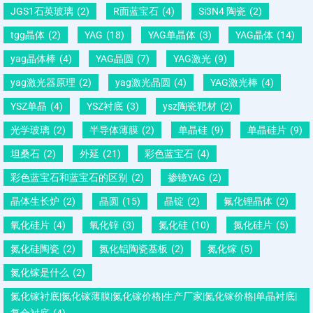
JGS1石英玻璃
(2)
R面蓝宝石
(4)
Si3N4 陶瓷
(2)
tgg晶体
(2)
YAG
(18)
YAG单晶体
(3)
YAG晶体
(14)
yag晶体棒
(4)
YAG晶圆
(7)
YAG激光
(9)
yag激光器原理
(2)
yag激光晶圆
(4)
YAG激光棒
(4)
YSZ单晶
(4)
YSZ衬底
(3)
ysz陶瓷靶材
(2)
光学玻璃
(2)
半导体薄膜
(2)
单晶硅
(9)
单晶硅片
(9)
坦桑石
(2)
外延
(21)
彩色蓝宝石
(4)
彩色蓝宝石和蓝宝石的区别
(2)
掺镱YAG
(2)
晶体生长炉
(2)
晶圆
(15)
晶锭
(2)
氟化锂晶体
(2)
氧化硅片
(4)
氧化锌
(3)
氮化硅
(10)
氮化硅片
(5)
氮化硅陶瓷
(2)
氮化铝陶瓷基板
(2)
氮化镓
(5)
氮化镓是什么
(2)
氮化镓衬底|氮化镓薄膜|氮化镓价格|生产厂家|氮化镓价格|单晶衬底|
复合衬底
(4)