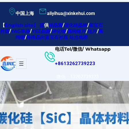
跳
中国上海
aliyihua@xinkehui.com
至
内
【
English site
】
提
供
硅晶圆
/
碳化硅晶棒
/
蓝宝石
衬底
/
YAG单晶
/
YSZ晶圆
/
砷化铟
/
高纯锗片
/
硅片
/
高
容
纯铟
/
特殊晶向蓝宝石衬底
站点地图
电话Tel/微信/ Whatsapp
+8613262739223
微信：13262739223