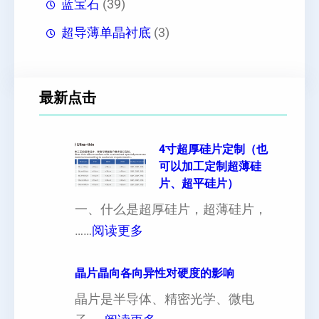
蓝宝石
(39)
超导薄单晶衬底
(3)
最新点击
4寸超厚硅片定制（也
可以加工定制超薄硅
片、超平硅片）
一、什么是超厚硅片，超薄硅片，
：
……
阅读更多
4
寸
晶片晶向各向异性对硬度的影响
超
晶片是半导体、精密光学、微电
厚