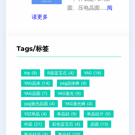
向
圆、压电晶圆……
阅
者
片
：
原
读更多
黑
、
P
子
点
超
Z
间
什
平
T
距
么
硅
Tags/标签
晶
及
原
片
圆
晶
因
）
-
向
？
Inp
(8)
R面蓝宝石
(4)
YAG
(18)
压
1
一
YAG晶体
(14)
yag晶体棒
(4)
电
1
文
YAG晶圆
(7)
YAG激光
(9)
晶
0
给
yag激光晶圆
(4)
YAG激光棒
(4)
圆
怎
你
YSZ单晶
(4)
单晶硅
(9)
单晶硅片
(9)
锆
么
说
外延
(21)
彩色蓝宝石
(4)
晶圆
(15)
钛
测
明
酸
量
白
氧化硅片
(4)
氮化硅
(10)