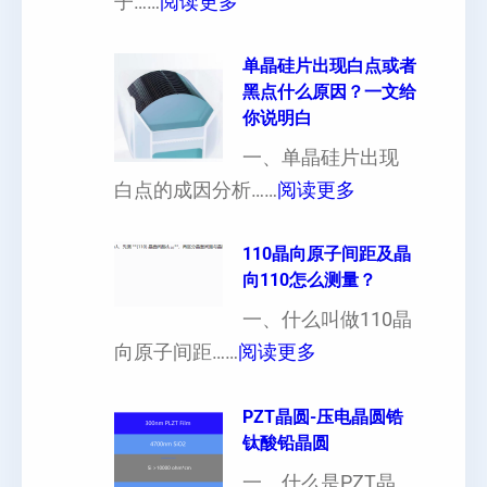
：
子……
阅读更多
硅
晶
片
片
单晶硅片出现白点或者
黑点什么原因？一文给
定
晶
你说明白
制
向
一、单晶硅片出现
（
各
：
白点的成因分析……
阅读更多
也
向
单
可
异
晶
110晶向原子间距及晶
以
性
向110怎么测量？
硅
加
对
片
一、什么叫做110晶
工
硬
：
出
向原子间距……
阅读更多
定
度
1
现
制
的
1
PZT晶圆-压电晶圆锆
白
超
影
钛酸铅晶圆
0
点
薄
响
晶
一、什么是PZT晶
或
硅