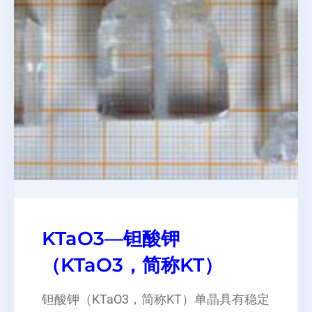
KTaO3—钽酸钾
（KTaO3，简称KT）
钽酸钾（KTaO3，简称KT）单晶具有稳定