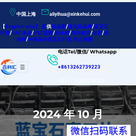
跳
中国上海
aliyihua@xinkehui.com
至
内
【
English site
】
提
供
硅晶圆
/
碳化硅晶棒
/
蓝宝石
衬底
/
YAG单晶
/
YSZ晶圆
/
砷化铟
/
高纯锗片
/
硅片
/
高
容
纯铟
/
特殊晶向蓝宝石衬底
站点地图
电话Tel/微信/ Whatsapp
+8613262739223
微信：13262739223
2024 年 10 月