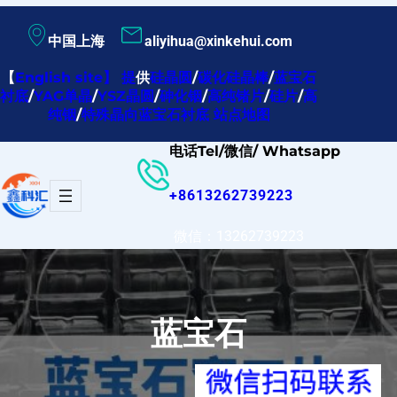
跳
中国上海
aliyihua@xinkehui.com
至
内
【
English site
】
提
供
硅晶圆
/
碳化硅晶棒
/
蓝宝石
衬底
/
YAG单晶
/
YSZ晶圆
/
砷化铟
/
高纯锗片
/
硅片
/
高
容
纯铟
/
特殊晶向蓝宝石衬底
站点地图
电话Tel/微信/ Whatsapp
+8613262739223
微信：13262739223
蓝宝石