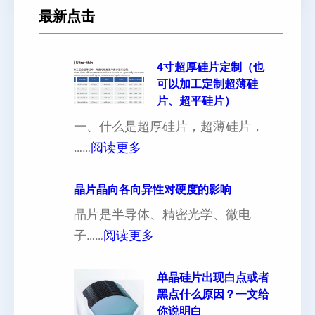
最新点击
4寸超厚硅片定制（也
可以加工定制超薄硅
片、超平硅片）
一、什么是超厚硅片，超薄硅片，
：
……
阅读更多
4
寸
晶片晶向各向异性对硬度的影响
超
晶片是半导体、精密光学、微电
厚
：
子……
阅读更多
硅
晶
片
片
单晶硅片出现白点或者
黑点什么原因？一文给
定
晶
你说明白