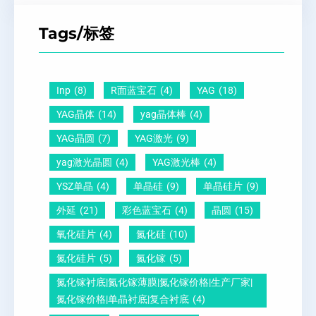
Z
间
什
平
T
距
么
硅
Tags/标签
晶
及
原
片
圆
晶
因
）
-
向
？
Inp
(8)
R面蓝宝石
(4)
YAG
(18)
压
1
一
YAG晶体
(14)
yag晶体棒
(4)
电
1
文
YAG晶圆
(7)
YAG激光
(9)
晶
0
给
yag激光晶圆
(4)
YAG激光棒
(4)
圆
怎
你
YSZ单晶
(4)
单晶硅
(9)
单晶硅片
(9)
锆
么
说
外延
(21)
彩色蓝宝石
(4)
晶圆
(15)
钛
测
明
酸
量
白
氧化硅片
(4)
氮化硅
(10)
铅
？
氮化硅片
(5)
氮化镓
(5)
晶
氮化镓衬底|氮化镓薄膜|氮化镓价格|生产厂家|
圆
氮化镓价格|单晶衬底|复合衬底
(4)