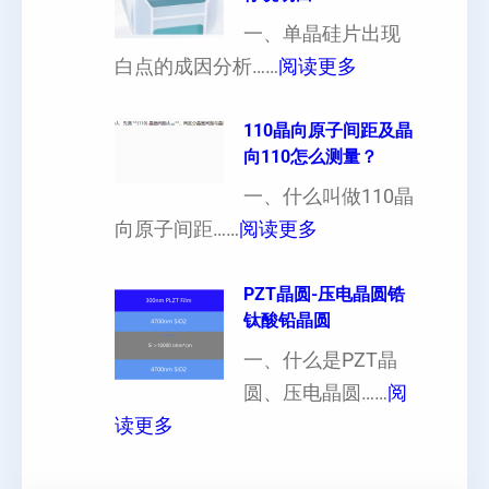
制
向
一、单晶硅片出现
（
各
：
白点的成因分析……
阅读更多
也
向
单
可
异
晶
110晶向原子间距及晶
以
性
向110怎么测量？
硅
加
对
片
一、什么叫做110晶
工
硬
：
出
向原子间距……
阅读更多
定
度
1
现
制
的
1
PZT晶圆-压电晶圆锆
白
超
影
钛酸铅晶圆
0
点
薄
响
晶
一、什么是PZT晶
或
硅
向
圆、压电晶圆……
阅
者
片
：
原
读更多
黑
、
P
子
点
超