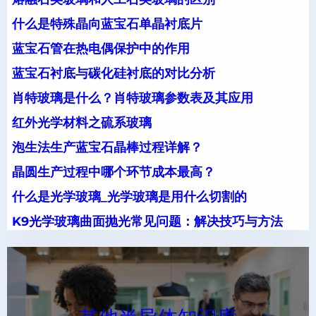
什么是特殊晶向蓝宝石单晶衬底片
蓝宝石管在热电偶保护中的作用
蓝宝石衬底与碳化硅衬底的对比分析
肖特玻璃是什么？肖特玻璃参数表及其应用
红外光学材料之硫系玻璃
泡生法生产蓝宝石晶棒过程详解？
晶圆生产过程中哪个环节成本最高？
什么是光学玻璃_光学玻璃是用什么切割的
K9光学玻璃曲面抛光常见问题：解决技巧与方法