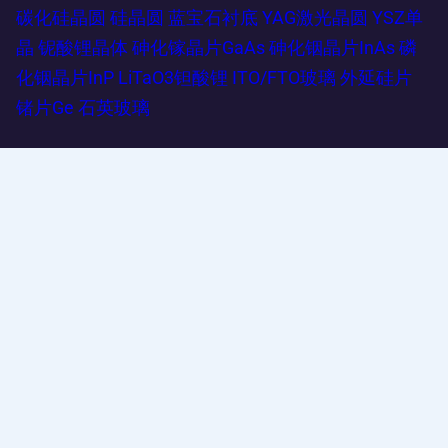
碳化硅晶圆
硅晶圆
蓝宝石衬底
YAG激光晶圆
YSZ单
晶
铌酸锂晶体
砷化镓晶片GaAs
砷化铟晶片InAs
磷
化铟晶片InP
LiTaO3钽酸锂
ITO/FTO玻璃
外延硅片
锗片Ge
石英玻璃