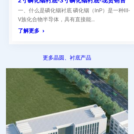
2寸磷化铟衬底-3寸磷化铟衬底-现货销售
一、什么是磷化铟衬底 磷化铟（InP）是一种III-
V族化合物半导体，具有直接能…
了解更多
更多晶圆、衬底产品