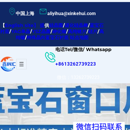
跳
中国上海
aliyihua@xinkehui.com
至
内
【
English site
】
提
供
硅晶圆
/
碳化硅晶棒
/
蓝宝石
衬底
/
YAG单晶
/
YSZ晶圆
/
砷化铟
/
高纯锗片
/
硅片
/
高
容
纯铟
/
特殊晶向蓝宝石衬底
站点地图
电话Tel/微信/ Whatsapp
+8613262739223
微信：13262739223