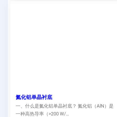
氮化铝单晶衬底
一、什么是氮化铝单晶衬底？ 氮化铝（AlN）是
一种高热导率（>200 W/…