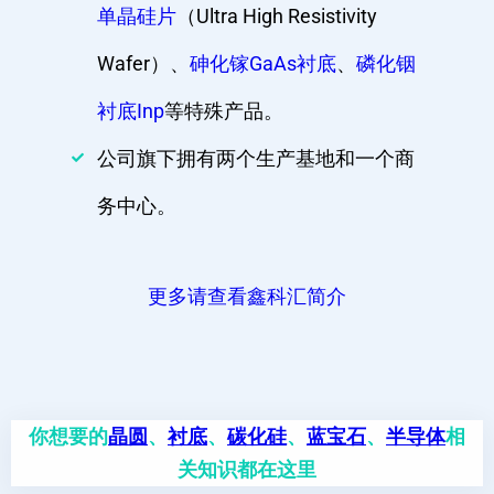
单晶硅片
（Ultra High Resistivity
Wafer）、
砷化镓GaAs衬底
、
磷化铟
衬底Inp
等特殊产品。
公司旗下拥有两个生产基地和一个商
务中心。
更多请查看鑫科汇简介
你想要的
晶圆
、
衬底
、
碳化硅
、
蓝宝石
、
半导体
相
关知识都在这里