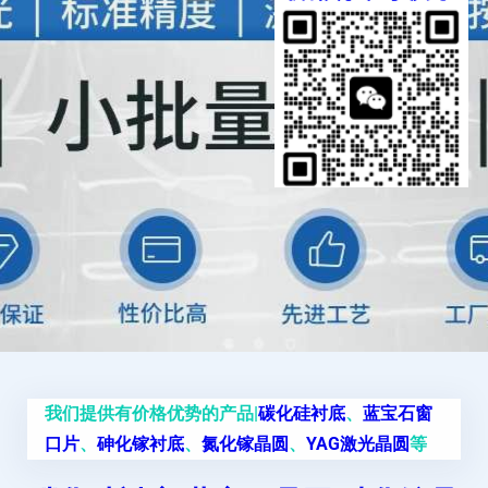
我们提供有价格优势的产品|
碳化硅衬底
、
蓝宝石窗
口片
、
砷化镓衬底
、
氮化镓晶圆
、
YAG激光晶圆
等