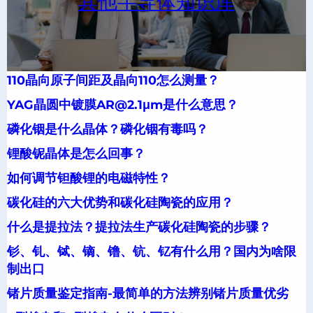
其他半导体知识库
110晶向原子间距及晶向110怎么测量？
YAG晶圆中镀膜AR@2.1μm是什么意思？
磷化铟是什么晶体？磷化铟有毒吗？
锂酸铌晶体是怎么回事？
如何调节钽酸锂的电磁特性？
碳化硅的六大优势和碳化硅陶瓷的应用？
什么是提拉法？提拉法生产碳化硅陶瓷的步骤？
钐、钆、铽、镝、镥、钪、钇有什么用？国内为啥限
制出口
锗片质量鉴定指南-最简单的方法辨别锗片质量优劣