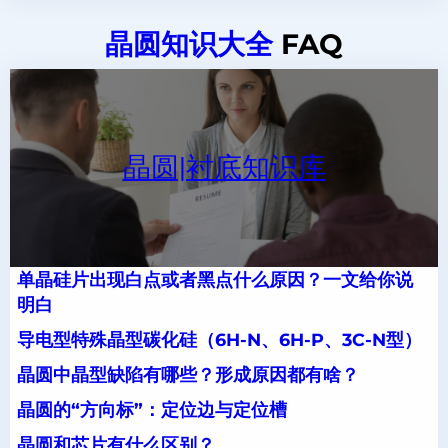
晶圆知识大全
FAQ
晶圆|衬底知识库
单晶硅片出现白点或者黑点什么原因？一文给你说
明白
导电型特殊晶型碳化硅（6H-N、6H-P、3C-N型）
晶圆中晶型缺陷有哪些？形成原因都有啥？
晶圆的“方向标”：定位边与定位槽
晶圆和芯片有什么区别？