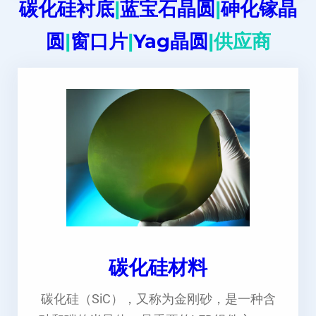
碳化硅衬底
|
蓝宝石晶圆
|
砷化镓晶
圆
|
窗口片
|
Yag晶圆
|供应商
碳化硅材料
碳化硅（SiC），又称为金刚砂，是一种含