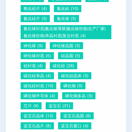
酸
量
白
氧化硅片
(4)
氮化硅
(10)
铅
？
氮化硅片
(5)
氮化镓
(5)
晶
氮化镓衬底|氮化镓薄膜|氮化镓价格|生产厂家|
圆
氮化镓价格|单晶衬底|复合衬底
(4)
砷化镓
(9)
砷化镓晶圆
(5)
砷化镓衬底
(6)
硅晶圆
(5)
硅衬底
(4)
碳化硅
(28)
碳化硅单晶
(4)
碳化硅晶体
(5)
碳化硅衬底
(10)
磷化铟
(9)
磷化铟半导体
(4)
磷化铟多晶
(5)
芯片
(9)
蓝宝石
(31)
蓝宝石晶体
(13)
蓝宝石晶圆
(8)
蓝宝石晶片
(8)
蓝宝石窗口
(4)