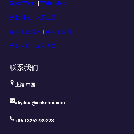
GoodWafer
|
WaferMax
火影科技
|
火影金晶
鑫科汇欧美站
|
鑫科汇海外
火影互联
|
隐私政策
联系我们
上海,中国
aliyihua@xinkehui.com
+86 13262739223