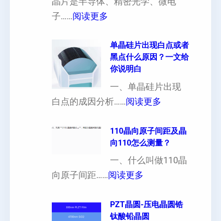
晶片是半导体、精密光学、微电
厚
：
子……
阅读更多
硅
晶
片
片
单晶硅片出现白点或者
黑点什么原因？一文给
定
晶
你说明白
制
向
一、单晶硅片出现
（
各
：
白点的成因分析……
阅读更多
也
向
单
可
异
晶
110晶向原子间距及晶
以
性
向110怎么测量？
硅
加
对
片
一、什么叫做110晶
工
硬
：
出
向原子间距……
阅读更多
定
度
1
现
制
的
1
PZT晶圆-压电晶圆锆
白
超
影
钛酸铅晶圆
0
点
薄