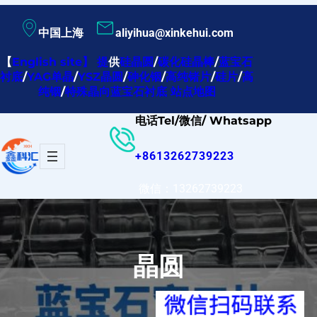
跳
中国上海
aliyihua@xinkehui.com
至
内
【
English site
】
提
供
硅晶圆
/
碳化硅晶棒
/
蓝宝石
衬底
/
YAG单晶
/
YSZ晶圆
/
砷化铟
/
高纯锗片
/
硅片
/
高
容
纯铟
/
特殊晶向蓝宝石衬底
站点地图
电话Tel/微信/ Whatsapp
+8613262739223
微信：13262739223
晶圆