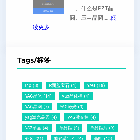
响
晶
一、什么是PZT晶
或
硅
向
圆、压电晶圆……
阅
者
片
：
原
读更多
黑
、
P
子
点
超
Z
间
什
平
T
距
么
硅
Tags/标签
晶
及
原
片
圆
晶
因
）
-
向
？
Inp
(8)
R面蓝宝石
(4)
YAG
(18)
压
1
一
YAG晶体
(14)
yag晶体棒
(4)
电
1
文
YAG晶圆
(7)
YAG激光
(9)
晶
0
给
yag激光晶圆
(4)
YAG激光棒
(4)
圆
怎
你
YSZ单晶
(4)
单晶硅
(9)
单晶硅片
(9)
锆
么
说
外延
(21)
彩色蓝宝石
(4)
晶圆
(15)
钛
测
明