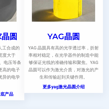
镓晶圆
YAG晶圆
人工合成的
YAG 晶圆具有高的光学透过率，折射
宽度大于
率相对稳定，在光学器件的制造中能
度、电压等条
够保证光线的准确传输和聚焦。YAG
更高的电子
晶圆可以作为激光介质，对激光的产
优异的电学
生和传输起到关键作用。
更多yag激光晶圆介绍
衬底产品