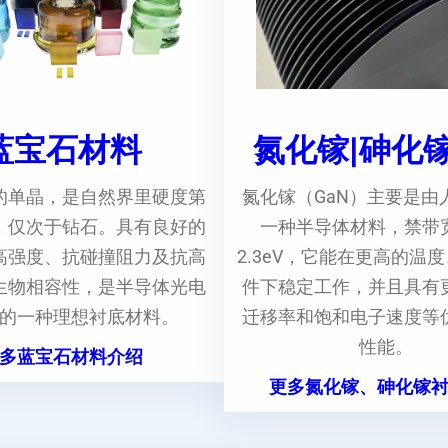
蓝宝石材料
氮化镓|砷化
的单晶，是自然界里硬度第
氮化镓（GaN）主要是由
，仅次于钻石。具有良好的
一种半导体材料，禁带
高强度、抗碰撞阻力及抗高
2.3eV，它能在更高的温
生物相容性，是半导体光电
件下稳定工作，并且具有
的一种理想衬底材料。
迁移率和饱和电子速度等
性能。
多蓝宝石材料介绍
更多氮化镓、砷化镓