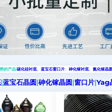
势的产品|
碳化硅衬底
、
蓝宝石窗口片
、
砷化镓衬底
、
氮化镓晶
底
|
蓝宝石晶圆
|
砷化镓晶圆
|
窗口片
|
Ya