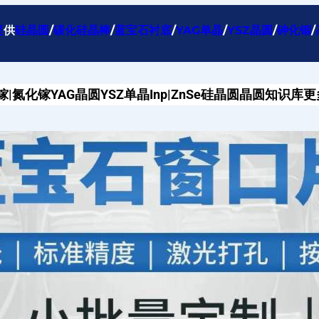
提
供
硅晶圆
/
碳化硅晶棒
/
蓝宝石衬底
/
YAG单晶
/
YSZ晶圆
/
砷化铟
/
镓|氮化镓
YAG晶圆
YSZ单晶
Inp|ZnSe
硅晶圆
晶圆知识库
更