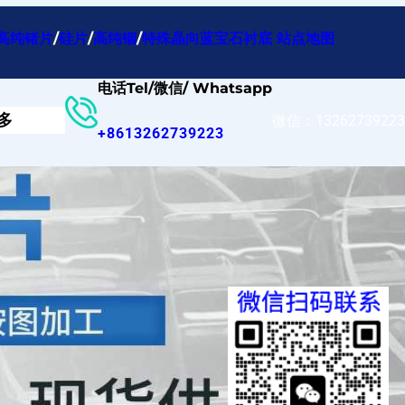
高纯锗片
/
硅片
/
高纯铟
/
特殊晶向蓝宝石衬底
站点地图
电话Tel/微信/ Whatsapp
多
微信：13262739223
+8613262739223