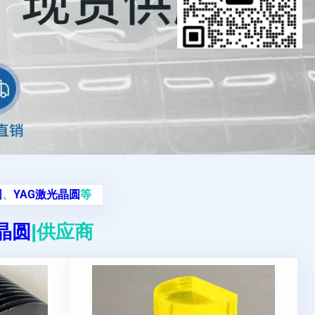
圆
、
YAG激光晶圆
等
g晶圆
|供应商