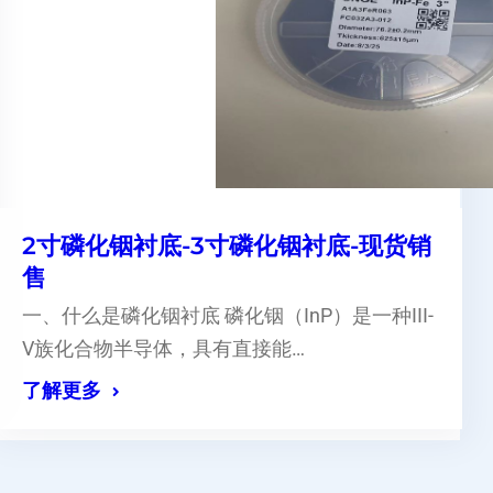
2寸磷化铟衬底-3寸磷化铟衬底-现货销
售
一、什么是磷化铟衬底 磷化铟（InP）是一种III-
V族化合物半导体，具有直接能…
了解更多