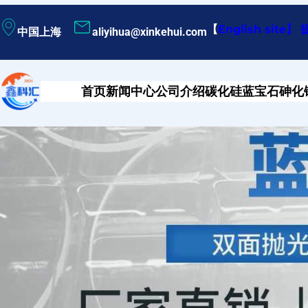
跳
【
English site
】
中国上海
aliyihua@xinkehui.com
至
内
容
首页
新闻中心
公司介绍
碳化硅
蓝宝石
砷化