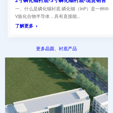
2寸磷化铟衬底-3寸磷化铟衬底-现货销售
一、什么是磷化铟衬底 磷化铟（InP）是一种III-
V族化合物半导体，具有直接能…
了解更多
更多晶圆、衬底产品