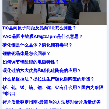
其他半导体知识库
110晶向原子间距及晶向110怎么测量？
YAG晶圆中镀膜AR@2.1μm是什么意思？
磷化铟是什么晶体？磷化铟有毒吗？
锂酸铌晶体是怎么回事？
如何调节钽酸锂的电磁特性？
碳化硅的六大优势和碳化硅陶瓷的应用？
什么是提拉法？提拉法生产碳化硅陶瓷的步骤？
钐、钆、铽、镝、镥、钪、钇有什么用？国内为啥限
制出口
锗片质量鉴定指南-最简单的方法辨别锗片质量优劣