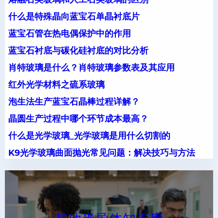
什么是特殊晶向蓝宝石单晶衬底片
蓝宝石管在热电偶保护中的作用
蓝宝石衬底与碳化硅衬底的对比分析
肖特玻璃是什么？肖特玻璃参数表及其应用
红外光学材料之硫系玻璃
泡生法生产蓝宝石晶棒过程详解？
晶圆生产过程中哪个环节成本最高？
什么是光学玻璃_光学玻璃是用什么切割的
K9光学玻璃曲面抛光常见问题：解决技巧与方法