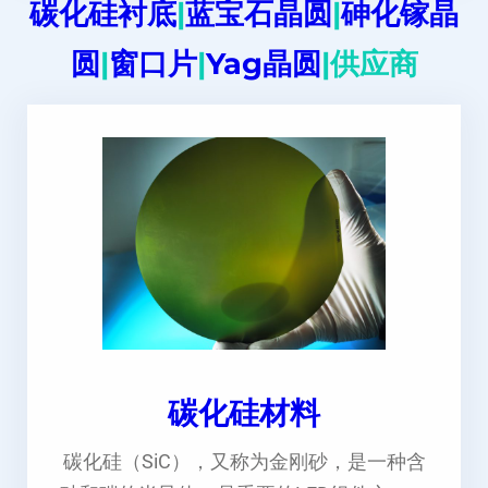
碳化硅衬底
|
蓝宝石晶圆
|
砷化镓晶
圆
|
窗口片
|
Yag晶圆
|供应商
碳化硅材料
碳化硅（SiC），又称为金刚砂，是一种含