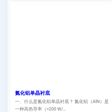
氮化铝单晶衬底
一、什么是氮化铝单晶衬底？ 氮化铝（AlN）是
一种高热导率（>200 W/…