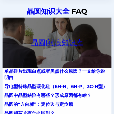
晶圆知识大全
FAQ
晶圆|衬底知识库
单晶硅片出现白点或者黑点什么原因？一文给你说
明白
导电型特殊晶型碳化硅（6H-N、6H-P、3C-N型）
晶圆中晶型缺陷有哪些？形成原因都有啥？
晶圆的“方向标”：定位边与定位槽
晶圆和芯片有什么区别？