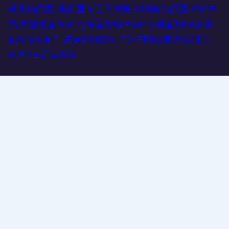
碳化硅晶圆
硅晶圆
蓝宝石衬底
YAG激光晶圆
YSZ单
晶
铌酸锂晶体
砷化镓晶片GaAs
砷化铟晶片InAs
磷
化铟晶片InP
LiTaO3钽酸锂
ITO/FTO玻璃
外延硅片
锗片Ge
石英玻璃