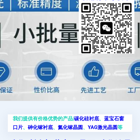
我们提供有价格优势的产品|
碳化硅衬底
、
蓝宝石窗
口片
、
砷化镓衬底
、
氮化镓晶圆
、
YAG激光晶圆
等