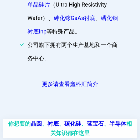
单晶硅片
（Ultra High Resistivity
Wafer）、
砷化镓GaAs衬底
、
磷化铟
衬底Inp
等特殊产品。
公司旗下拥有两个生产基地和一个商
务中心。
更多请查看鑫科汇简介
你想要的
晶圆
、
衬底
、
碳化硅
、
蓝宝石
、
半导体
相
关知识都在这里