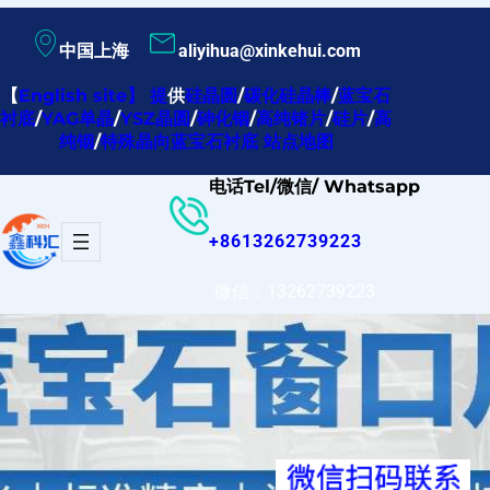
跳
中国上海
aliyihua@xinkehui.com
至
内
【
English site
】
提
供
硅晶圆
/
碳化硅晶棒
/
蓝宝石
衬底
/
YAG单晶
/
YSZ晶圆
/
砷化铟
/
高纯锗片
/
硅片
/
高
容
纯铟
/
特殊晶向蓝宝石衬底
站点地图
电话Tel/微信/ Whatsapp
+8613262739223
微信：13262739223