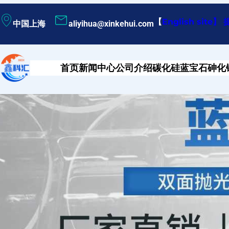
跳
【
English site
】
中国上海
aliyihua@xinkehui.com
至
内
容
首页
新闻中心
公司介绍
碳化硅
蓝宝石
砷化