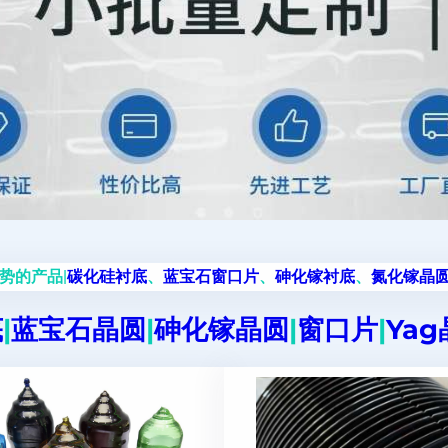
势的产品|
碳化硅衬底
、
蓝宝石窗口片
、
砷化镓衬底
、
氮化镓晶
底
|
蓝宝石晶圆
|
砷化镓晶圆
|
窗口片
|
Ya