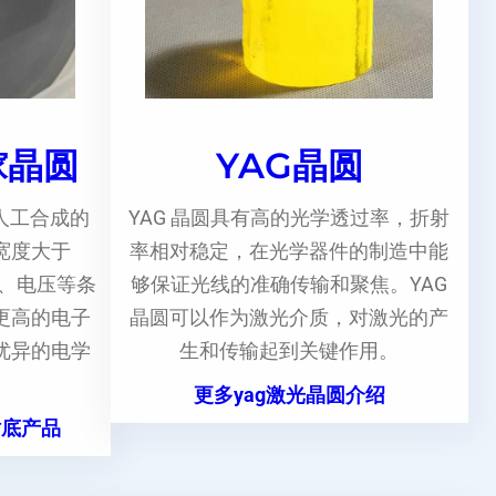
镓晶圆
YAG晶圆
人工合成的
YAG 晶圆具有高的光学透过率，折射
宽度大于
率相对稳定，在光学器件的制造中能
度、电压等条
够保证光线的准确传输和聚焦。YAG
更高的电子
晶圆可以作为激光介质，对激光的产
优异的电学
生和传输起到关键作用。
更多yag激光晶圆介绍
衬底产品