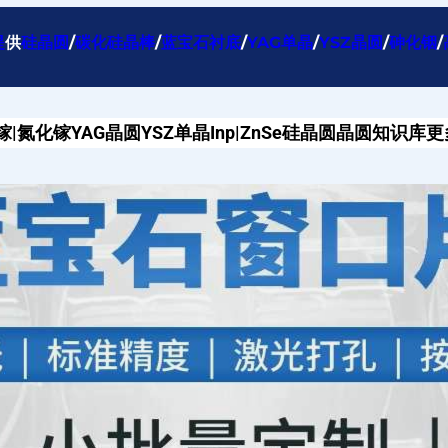
提
供
硅晶圆
/
碳化硅晶棒
/
蓝宝石衬底
/
YAG单晶
/
YSZ晶圆
/
砷化铟
/
镓|氮化镓
YAG晶圆
YSZ单晶
Inp|ZnSe
硅晶圆
晶圆知识库
更