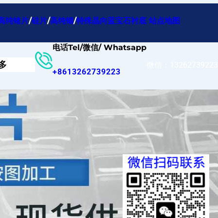
高纯锗片
/
硅片
/
高纯铟
/
特殊晶向蓝宝石衬底
站点地图
电话Tel/微信/ Whatsapp
多
微信：13262739223
+8613262739223