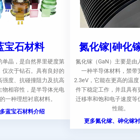
蓝宝石材料
氮化镓|砷化
的单晶，是自然界里硬度第
氮化镓（GaN）主要是由
，仅次于钻石。具有良好的
一种半导体材料，禁带
高强度、抗碰撞阻力及抗高
2.3eV，它能在更高的温
生物相容性，是半导体光电
件下稳定工作，并且具有
的一种理想衬底材料。
迁移率和饱和电子速度等
性能。
多蓝宝石材料介绍
更多氮化镓、砷化镓