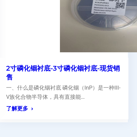
2寸磷化铟衬底-3寸磷化铟衬底-现货销
售
一、什么是磷化铟衬底 磷化铟（InP）是一种III-
V族化合物半导体，具有直接能…
了解更多