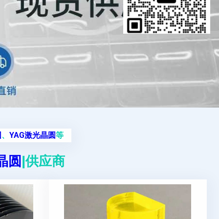
圆
、
YAG激光晶圆
等
g晶圆
|供应商