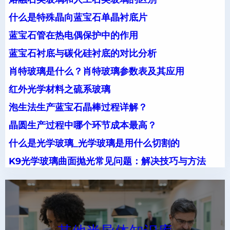
什么是特殊晶向蓝宝石单晶衬底片
蓝宝石管在热电偶保护中的作用
蓝宝石衬底与碳化硅衬底的对比分析
肖特玻璃是什么？肖特玻璃参数表及其应用
红外光学材料之硫系玻璃
泡生法生产蓝宝石晶棒过程详解？
晶圆生产过程中哪个环节成本最高？
什么是光学玻璃_光学玻璃是用什么切割的
K9光学玻璃曲面抛光常见问题：解决技巧与方法