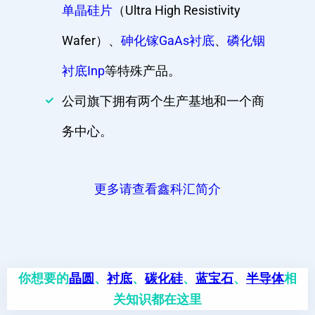
单晶硅片
（Ultra High Resistivity
Wafer）、
砷化镓GaAs衬底
、
磷化铟
衬底Inp
等特殊产品。
公司旗下拥有两个生产基地和一个商
务中心。
更多请查看鑫科汇简介
你想要的
晶圆
、
衬底
、
碳化硅
、
蓝宝石
、
半导体
相
关知识都在这里