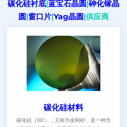
碳化硅衬底
|
蓝宝石晶圆
|
砷化镓晶
圆
|
窗口片
|
Yag晶圆
|供应商
碳化硅材料
碳化硅（SiC），又称为金刚砂，是一种含