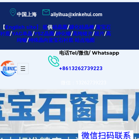
跳
中国上海
aliyihua@xinkehui.com
至
内
【
English site
】
提
供
硅晶圆
/
碳化硅晶棒
/
蓝宝石
衬底
/
YAG单晶
/
YSZ晶圆
/
砷化铟
/
高纯锗片
/
硅片
/
高
容
纯铟
/
特殊晶向蓝宝石衬底
站点地图
电话Tel/微信/ Whatsapp
+8613262739223
微信：13262739223