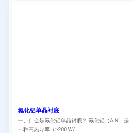
氮化铝单晶衬底
一、什么是氮化铝单晶衬底？ 氮化铝（AlN）是
一种高热导率（>200 W/…