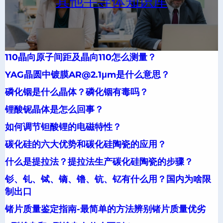
其他半导体知识库
110晶向原子间距及晶向110怎么测量？
YAG晶圆中镀膜AR@2.1μm是什么意思？
磷化铟是什么晶体？磷化铟有毒吗？
锂酸铌晶体是怎么回事？
如何调节钽酸锂的电磁特性？
碳化硅的六大优势和碳化硅陶瓷的应用？
什么是提拉法？提拉法生产碳化硅陶瓷的步骤？
钐、钆、铽、镝、镥、钪、钇有什么用？国内为啥限
制出口
锗片质量鉴定指南-最简单的方法辨别锗片质量优劣