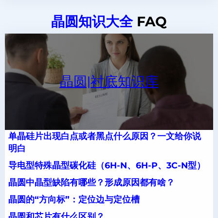
晶圆知识大全
FAQ
晶圆|衬底知识库
单晶硅片出现白点或者黑点什么原因？一文给你说
明白
导电型特殊晶型碳化硅（6H-N、6H-P、3C-N型）
晶圆中晶型缺陷有哪些？形成原因都有啥？
晶圆的“方向标”：定位边与定位槽
晶圆和芯片有什么区别？