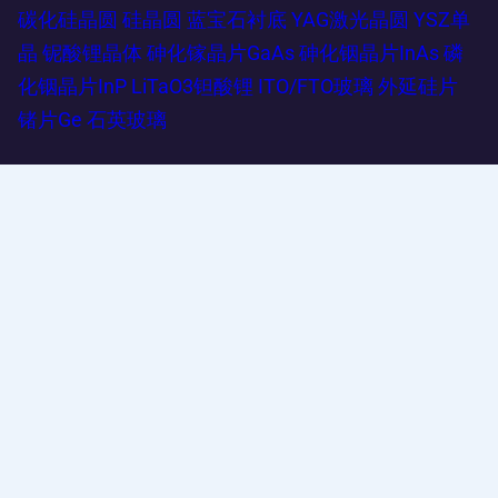
碳化硅晶圆
硅晶圆
蓝宝石衬底
YAG激光晶圆
YSZ单
晶
铌酸锂晶体
砷化镓晶片GaAs
砷化铟晶片InAs
磷
化铟晶片InP
LiTaO3钽酸锂
ITO/FTO玻璃
外延硅片
锗片Ge
石英玻璃