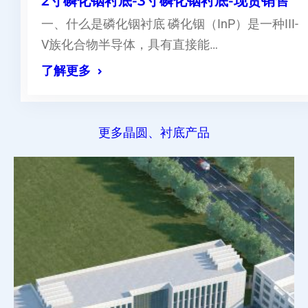
2寸磷化铟衬底-3寸磷化铟衬底-现货销售
一、什么是磷化铟衬底 磷化铟（InP）是一种III-
V族化合物半导体，具有直接能…
了解更多
更多晶圆、衬底产品