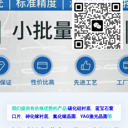
我们提供有价格优势的产品|
碳化硅衬底
、
蓝宝石窗
口片
、
砷化镓衬底
、
氮化镓晶圆
、
YAG激光晶圆
等