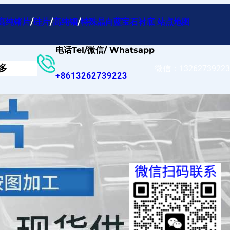
高纯锗片
/
硅片
/
高纯铟
/
特殊晶向蓝宝石衬底
站点地图
电话Tel/微信/ Whatsapp
多
微信：13262739223
+8613262739223