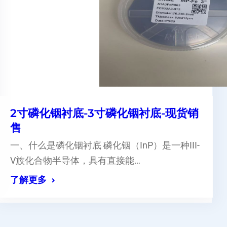
2寸磷化铟衬底-3寸磷化铟衬底-现货销
售
一、什么是磷化铟衬底 磷化铟（InP）是一种III-
V族化合物半导体，具有直接能…
了解更多