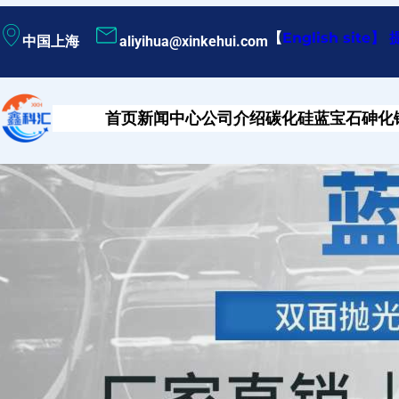
跳
【
English site
】
中国上海
aliyihua@xinkehui.com
至
内
容
首页
新闻中心
公司介绍
碳化硅
蓝宝石
砷化