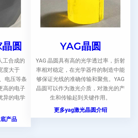
镓晶圆
YAG晶圆
人工合成的
YAG 晶圆具有高的光学透过率，折射
宽度大于
率相对稳定，在光学器件的制造中能
度、电压等条
够保证光线的准确传输和聚焦。YAG
更高的电子
晶圆可以作为激光介质，对激光的产
优异的电学
生和传输起到关键作用。
更多yag激光晶圆介绍
衬底产品