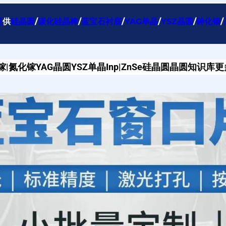
提
供
硅晶圆
/
碳化硅晶棒
/
蓝宝石衬底
/
YAG单晶
/
YSZ晶圆
/
砷化铟
/
镓|氮化镓
YAG晶圆
YSZ单晶
Inp|ZnSe
硅晶圆
晶圆知识库
更