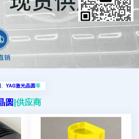
圆
、
YAG激光晶圆
等
g晶圆
|供应商