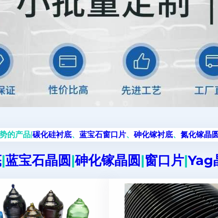
势的产品|
碳化硅衬底
、
蓝宝石窗口片
、
砷化镓衬底
、
氮化镓晶
底
|
蓝宝石晶圆
|
砷化镓晶圆
|
窗口片
|
Ya