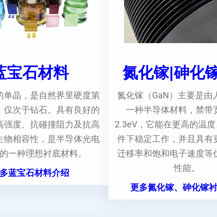
蓝宝石材料
氮化镓|砷化
的单晶，是自然界里硬度第
氮化镓（GaN）主要是由
，仅次于钻石。具有良好的
一种半导体材料，禁带
高强度、抗碰撞阻力及抗高
2.3eV，它能在更高的温
生物相容性，是半导体光电
件下稳定工作，并且具有
的一种理想衬底材料。
迁移率和饱和电子速度等
性能。
多蓝宝石材料介绍
更多氮化镓、砷化镓