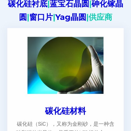
碳化硅衬底
|
蓝宝石晶圆
|
砷化镓晶
圆
|
窗口片
|
Yag晶圆
|供应商
碳化硅材料
碳化硅（SiC），又称为金刚砂，是一种含