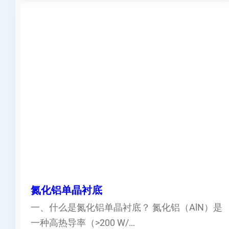
氮化铝单晶衬底
一、什么是氮化铝单晶衬底？ 氮化铝（AlN）是
一种高热导率（>200 W/…