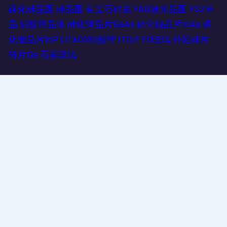
碳化硅晶圆
硅晶圆
蓝宝石衬底
YAG激光晶圆
YSZ单
晶
铌酸锂晶体
砷化镓晶片GaAs
砷化铟晶片InAs
磷
化铟晶片InP
LiTaO3钽酸锂
ITO/FTO玻璃
外延硅片
锗片Ge
石英玻璃