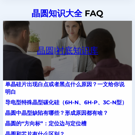
晶圆知识大全
FAQ
晶圆|衬底知识库
单晶硅片出现白点或者黑点什么原因？一文给你说
明白
导电型特殊晶型碳化硅（6H-N、6H-P、3C-N型）
晶圆中晶型缺陷有哪些？形成原因都有啥？
晶圆的“方向标”：定位边与定位槽
晶圆和芯片有什么区别？