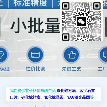
我们提供有价格优势的产品|
碳化硅衬底
、
蓝宝石窗
口片
、
砷化镓衬底
、
氮化镓晶圆
、
YAG激光晶圆
等