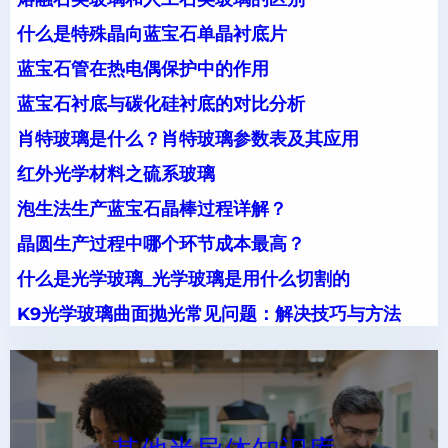
什么是特殊晶向蓝宝石单晶衬底片
蓝宝石管在热电偶保护中的作用
蓝宝石衬底与碳化硅衬底的对比分析
肖特玻璃是什么？肖特玻璃参数表及其应用
红外光学材料之硫系玻璃
泡生法生产蓝宝石晶棒过程详解？
晶圆生产过程中哪个环节成本最高？
什么是光学玻璃_光学玻璃是用什么切割的
K9光学玻璃曲面抛光常见问题：解决技巧与方法