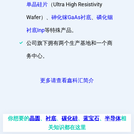
单晶硅片
（Ultra High Resistivity
Wafer）、
砷化镓GaAs衬底
、
磷化铟
衬底Inp
等特殊产品。
公司旗下拥有两个生产基地和一个商
务中心。
更多请查看鑫科汇简介
你想要的
晶圆
、
衬底
、
碳化硅
、
蓝宝石
、
半导体
相
关知识都在这里