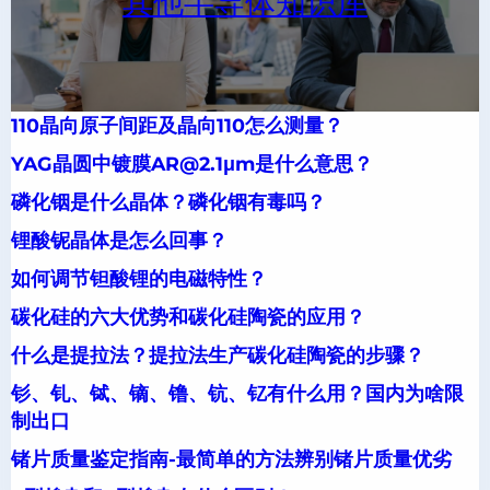
其他半导体知识库
110晶向原子间距及晶向110怎么测量？
YAG晶圆中镀膜AR@2.1μm是什么意思？
磷化铟是什么晶体？磷化铟有毒吗？
锂酸铌晶体是怎么回事？
如何调节钽酸锂的电磁特性？
碳化硅的六大优势和碳化硅陶瓷的应用？
什么是提拉法？提拉法生产碳化硅陶瓷的步骤？
钐、钆、铽、镝、镥、钪、钇有什么用？国内为啥限
制出口
锗片质量鉴定指南-最简单的方法辨别锗片质量优劣