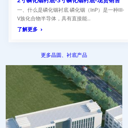
2寸磷化铟衬底-3寸磷化铟衬底-现货销售
一、什么是磷化铟衬底 磷化铟（InP）是一种III-
V族化合物半导体，具有直接能…
了解更多
更多晶圆、衬底产品