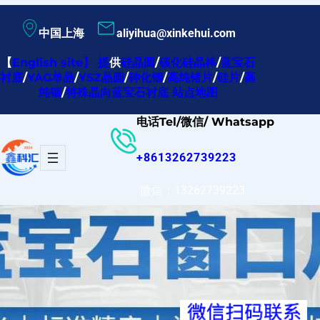
跳
中国上海
aliyihua@xinkehui.com
至
内
【
English site
】
提
供
硅晶圆
/
碳化硅晶棒
/
蓝宝石
衬底
/
YAG单晶
/
YSZ晶圆
/
砷化铟
/
高纯锗片
/
硅片
/
高
容
纯铟
/
特殊晶向蓝宝石衬底
站点地图
电话Tel/微信/ Whatsapp
+8613262739223
微信：13262739223