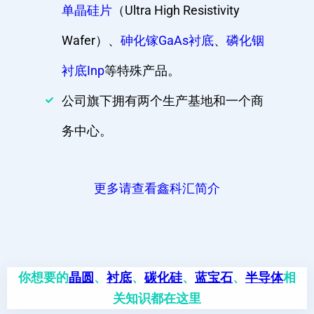
单晶硅片
（Ultra High Resistivity
Wafer）、
砷化镓GaAs衬底
、
磷化铟
衬底Inp
等特殊产品。
公司旗下拥有两个生产基地和一个商
务中心。
更多请查看鑫科汇简介
你想要的
晶圆
、
衬底
、
碳化硅
、
蓝宝石
、
半导体
相
关知识都在这里