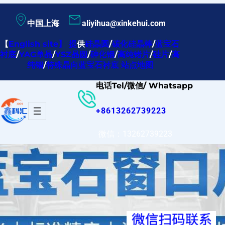
跳
中国上海
aliyihua@xinkehui.com
至
内
【
English site
】
提
供
硅晶圆
/
碳化硅晶棒
/
蓝宝石
衬底
/
YAG单晶
/
YSZ晶圆
/
砷化铟
/
高纯锗片
/
硅片
/
高
容
纯铟
/
特殊晶向蓝宝石衬底
站点地图
电话Tel/微信/ Whatsapp
+8613262739223
微信：13262739223