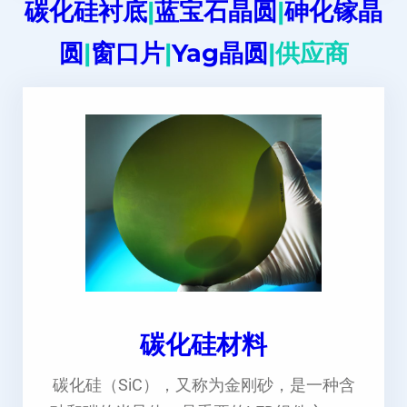
碳化硅衬底
|
蓝宝石晶圆
|
砷化镓晶
圆
|
窗口片
|
Yag晶圆
|供应商
碳化硅材料
碳化硅（SiC），又称为金刚砂，是一种含