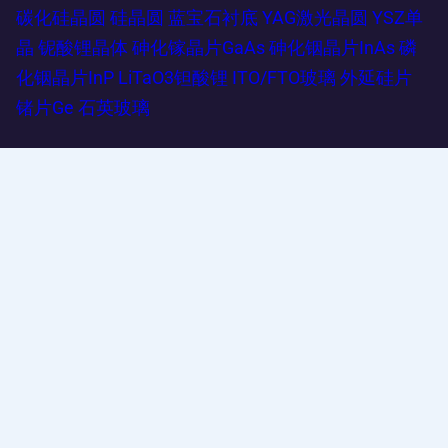
碳化硅晶圆
硅晶圆
蓝宝石衬底
YAG激光晶圆
YSZ单
晶
铌酸锂晶体
砷化镓晶片GaAs
砷化铟晶片InAs
磷
化铟晶片InP
LiTaO3钽酸锂
ITO/FTO玻璃
外延硅片
锗片Ge
石英玻璃