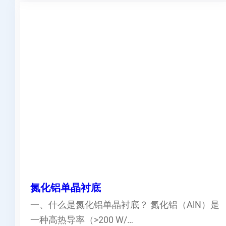
氮化铝单晶衬底
一、什么是氮化铝单晶衬底？ 氮化铝（AlN）是
一种高热导率（>200 W/…