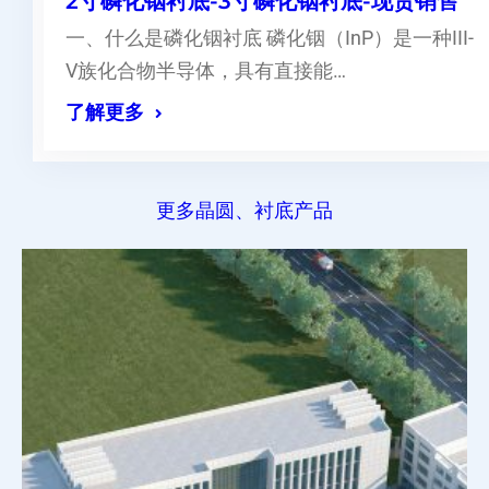
2寸磷化铟衬底-3寸磷化铟衬底-现货销售
一、什么是磷化铟衬底 磷化铟（InP）是一种III-
V族化合物半导体，具有直接能…
了解更多
更多晶圆、衬底产品