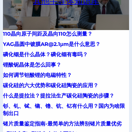
其他半导体知识库
110晶向原子间距及晶向110怎么测量？
YAG晶圆中镀膜AR@2.1μm是什么意思？
磷化铟是什么晶体？磷化铟有毒吗？
锂酸铌晶体是怎么回事？
如何调节钽酸锂的电磁特性？
碳化硅的六大优势和碳化硅陶瓷的应用？
什么是提拉法？提拉法生产碳化硅陶瓷的步骤？
钐、钆、铽、镝、镥、钪、钇有什么用？国内为啥限
制出口
锗片质量鉴定指南-最简单的方法辨别锗片质量优劣