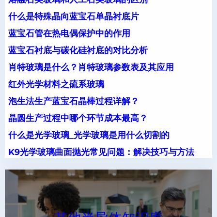
什么是特殊晶向蓝宝石单晶衬底片
蓝宝石管在热电偶保护中的作用
蓝宝石衬底与碳化硅衬底的对比分析
肖特玻璃是什么？肖特玻璃参数表及其应用
红外光学材料之硫系玻璃
泡生法生产蓝宝石晶棒过程详解？
晶圆生产过程中哪个环节成本最高？
什么是光学玻璃_光学玻璃是用什么切割的
K9光学玻璃曲面抛光常见问题：解决技巧与方法