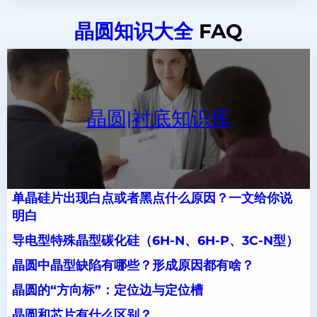
晶圆知识大全
FAQ
晶圆|衬底知识库
单晶硅片出现白点或者黑点什么原因？一文给你说
明白
导电型特殊晶型碳化硅（6H-N、6H-P、3C-N型）
晶圆中晶型缺陷有哪些？形成原因都有啥？
晶圆的“方向标”：定位边与定位槽
晶圆和芯片有什么区别？