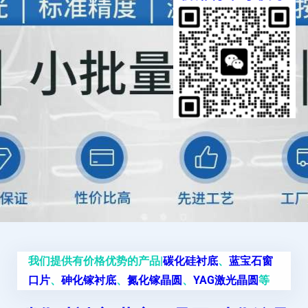
我们提供有价格优势的产品|
碳化硅衬底
、
蓝宝石窗
口片
、
砷化镓衬底
、
氮化镓晶圆
、
YAG激光晶圆
等