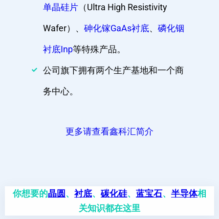
单晶硅片
（Ultra High Resistivity
Wafer）、
砷化镓GaAs衬底
、
磷化铟
衬底Inp
等特殊产品。
公司旗下拥有两个生产基地和一个商
务中心。
更多请查看鑫科汇简介
你想要的
晶圆
、
衬底
、
碳化硅
、
蓝宝石
、
半导体
相
关知识都在这里