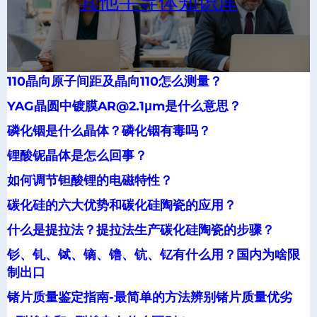
其他半导体知识库
110晶向原子间距及晶向110怎么测量？
YAG晶圆中镀膜AR@2.1μm是什么意思？
磷化铟是什么晶体？磷化铟有毒吗？
锂酸铌晶体是怎么回事？
如何调节钽酸锂的电磁特性？
碳化硅的六大优势和碳化硅陶瓷的应用？
什么是提拉法？提拉法生产碳化硅陶瓷的步骤？
钐、钆、铽、镝、镥、钪、钇有什么用？国内为啥限
制出口
锗片质量鉴定指南-最简单的方法辨别锗片质量优劣