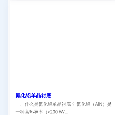
氮化铝单晶衬底
一、什么是氮化铝单晶衬底？ 氮化铝（AlN）是
一种高热导率（>200 W/…