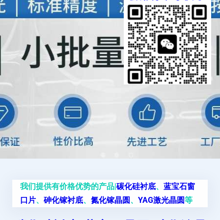
我们提供有价格优势的产品|
碳化硅衬底
、
蓝宝石窗
口片
、
砷化镓衬底
、
氮化镓晶圆
、
YAG激光晶圆
等