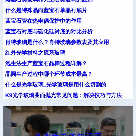
什么是特殊晶向蓝宝石单晶衬底片
蓝宝石管在热电偶保护中的作用
蓝宝石衬底与碳化硅衬底的对比分析
肖特玻璃是什么？肖特玻璃参数表及其应用
红外光学材料之硫系玻璃
泡生法生产蓝宝石晶棒过程详解？
晶圆生产过程中哪个环节成本最高？
什么是光学玻璃_光学玻璃是用什么切割的
K9光学玻璃曲面抛光常见问题：解决技巧与方法