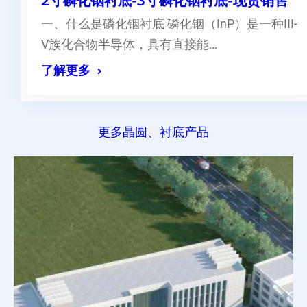
2寸磷化铟衬底-3寸磷化铟衬底-现货销售
一、什么是磷化铟衬底 磷化铟（InP）是一种III-
V族化合物半导体，具有直接能…
了解更多
更多晶圆、衬底产品