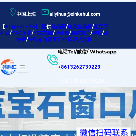
跳
中国上海
aliyihua@xinkehui.com
至
内
【
English site
】
提
供
硅晶圆
/
碳化硅晶棒
/
蓝宝石
衬底
/
YAG单晶
/
YSZ晶圆
/
砷化铟
/
高纯锗片
/
硅片
/
高
容
纯铟
/
特殊晶向蓝宝石衬底
站点地图
电话Tel/微信/ Whatsapp
+8613262739223
微信：13262739223