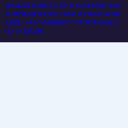
碳化硅晶圆
硅晶圆
蓝宝石衬底
YAG激光晶圆
YSZ单
晶
铌酸锂晶体
砷化镓晶片GaAs
砷化铟晶片InAs
磷
化铟晶片InP
LiTaO3钽酸锂
ITO/FTO玻璃
外延硅片
锗片Ge
石英玻璃