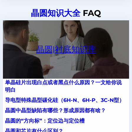
晶圆知识大全
FAQ
晶圆|衬底知识库
单晶硅片出现白点或者黑点什么原因？一文给你说
明白
导电型特殊晶型碳化硅（6H-N、6H-P、3C-N型）
晶圆中晶型缺陷有哪些？形成原因都有啥？
晶圆的“方向标”：定位边与定位槽
晶圆和芯片有什么区别？