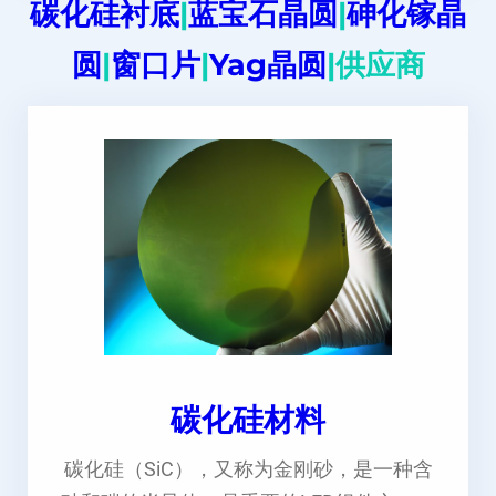
碳化硅衬底
|
蓝宝石晶圆
|
砷化镓晶
圆
|
窗口片
|
Yag晶圆
|供应商
碳化硅材料
碳化硅（SiC），又称为金刚砂，是一种含