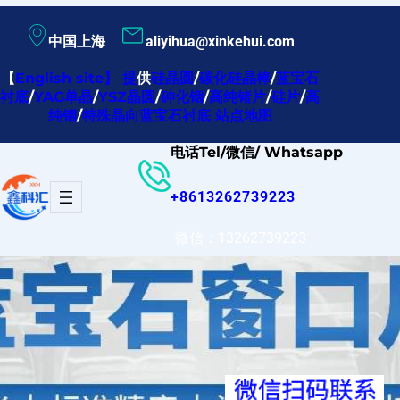
跳
中国上海
aliyihua@xinkehui.com
至
内
【
English site
】
提
供
硅晶圆
/
碳化硅晶棒
/
蓝宝石
衬底
/
YAG单晶
/
YSZ晶圆
/
砷化铟
/
高纯锗片
/
硅片
/
高
容
纯铟
/
特殊晶向蓝宝石衬底
站点地图
电话Tel/微信/ Whatsapp
+8613262739223
微信：13262739223