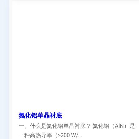
氮化铝单晶衬底
一、什么是氮化铝单晶衬底？ 氮化铝（AlN）是
一种高热导率（>200 W/…