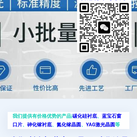
我们提供有价格优势的产品|
碳化硅衬底
、
蓝宝石窗
口片
、
砷化镓衬底
、
氮化镓晶圆
、
YAG激光晶圆
等