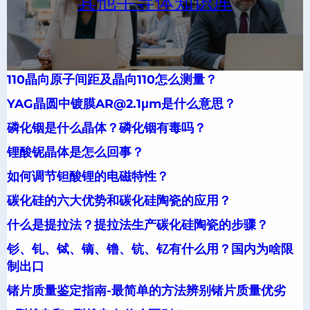
其他半导体知识库
110晶向原子间距及晶向110怎么测量？
YAG晶圆中镀膜AR@2.1μm是什么意思？
磷化铟是什么晶体？磷化铟有毒吗？
锂酸铌晶体是怎么回事？
如何调节钽酸锂的电磁特性？
碳化硅的六大优势和碳化硅陶瓷的应用？
什么是提拉法？提拉法生产碳化硅陶瓷的步骤？
钐、钆、铽、镝、镥、钪、钇有什么用？国内为啥限
制出口
锗片质量鉴定指南-最简单的方法辨别锗片质量优劣