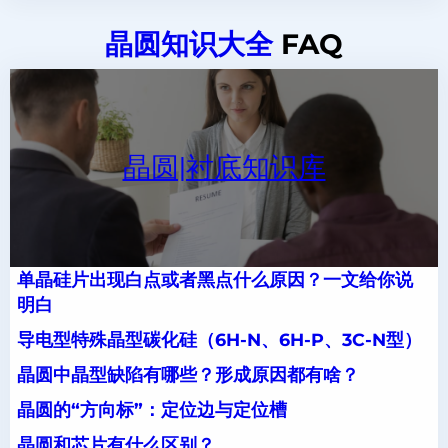
晶圆知识大全
FAQ
晶圆|衬底知识库
单晶硅片出现白点或者黑点什么原因？一文给你说
明白
导电型特殊晶型碳化硅（6H-N、6H-P、3C-N型）
晶圆中晶型缺陷有哪些？形成原因都有啥？
晶圆的“方向标”：定位边与定位槽
晶圆和芯片有什么区别？