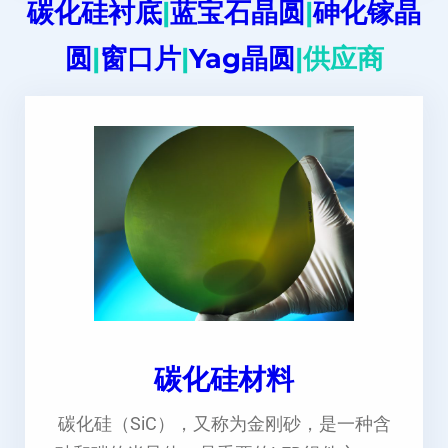
碳化硅衬底
|
蓝宝石晶圆
|
砷化镓晶
圆
|
窗口片
|
Yag晶圆
|供应商
碳化硅材料
碳化硅（SiC），又称为金刚砂，是一种含