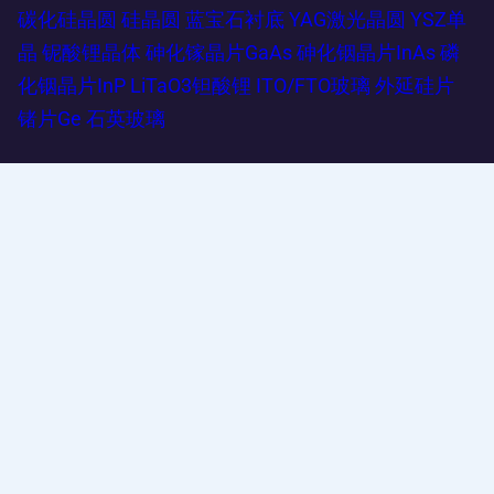
碳化硅晶圆
硅晶圆
蓝宝石衬底
YAG激光晶圆
YSZ单
晶
铌酸锂晶体
砷化镓晶片GaAs
砷化铟晶片InAs
磷
化铟晶片InP
LiTaO3钽酸锂
ITO/FTO玻璃
外延硅片
锗片Ge
石英玻璃