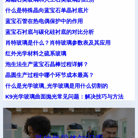
什么是特殊晶向蓝宝石单晶衬底片
蓝宝石管在热电偶保护中的作用
蓝宝石衬底与碳化硅衬底的对比分析
肖特玻璃是什么？肖特玻璃参数表及其应用
红外光学材料之硫系玻璃
泡生法生产蓝宝石晶棒过程详解？
晶圆生产过程中哪个环节成本最高？
什么是光学玻璃_光学玻璃是用什么切割的
K9光学玻璃曲面抛光常见问题：解决技巧与方法