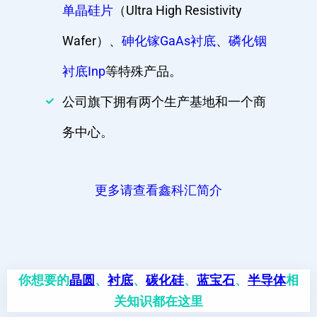
单晶硅片
（Ultra High Resistivity
Wafer）、
砷化镓GaAs衬底
、
磷化铟
衬底Inp
等特殊产品。
公司旗下拥有两个生产基地和一个商
务中心。
更多请查看鑫科汇简介
你想要的
晶圆
、
衬底
、
碳化硅
、
蓝宝石
、
半导体
相
关知识都在这里