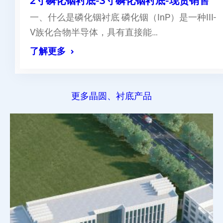
2寸磷化铟衬底-3寸磷化铟衬底-现货销售
一、什么是磷化铟衬底 磷化铟（InP）是一种III-
V族化合物半导体，具有直接能…
了解更多
更多晶圆、衬底产品