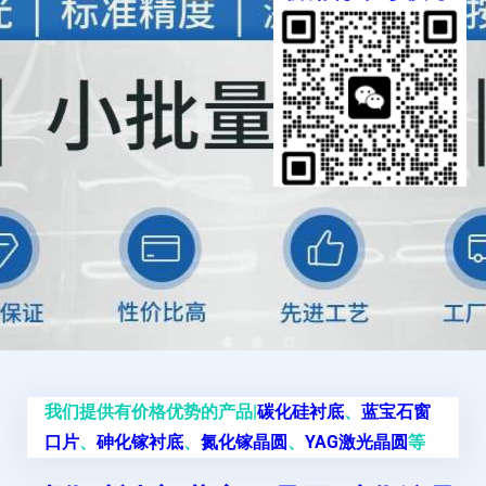
我们提供有价格优势的产品|
碳化硅衬底
、
蓝宝石窗
口片
、
砷化镓衬底
、
氮化镓晶圆
、
YAG激光晶圆
等