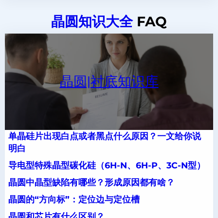
晶圆知识大全
FAQ
晶圆|衬底知识库
单晶硅片出现白点或者黑点什么原因？一文给你说
明白
导电型特殊晶型碳化硅（6H-N、6H-P、3C-N型）
晶圆中晶型缺陷有哪些？形成原因都有啥？
晶圆的“方向标”：定位边与定位槽
晶圆和芯片有什么区别？