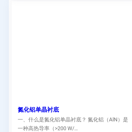
氮化铝单晶衬底
一、什么是氮化铝单晶衬底？ 氮化铝（AlN）是
一种高热导率（>200 W/…