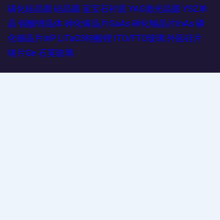
碳化硅晶圆
硅晶圆
蓝宝石衬底
YAG激光晶圆
YSZ单
晶
铌酸锂晶体
砷化镓晶片GaAs
砷化铟晶片InAs
磷
化铟晶片InP
LiTaO3钽酸锂
ITO/FTO玻璃
外延硅片
锗片Ge
石英玻璃