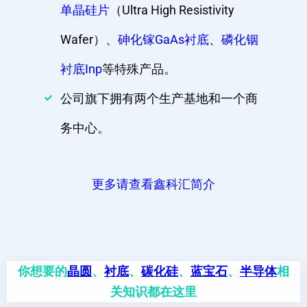
单晶硅片
（Ultra High Resistivity
Wafer）、
砷化镓GaAs衬底
、
磷化铟
衬底Inp
等特殊产品。
公司旗下拥有两个生产基地和一个商
务中心。
更多请查看鑫科汇简介
你想要的
晶圆
、
衬底
、
碳化硅
、
蓝宝石
、
半导体
相
关知识都在这里