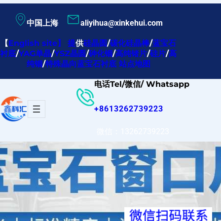
跳
中国上海
aliyihua@xinkehui.com
至
内
【
English site
】
提
供
硅晶圆
/
碳化硅晶棒
/
蓝宝石
衬底
/
YAG单晶
/
YSZ晶圆
/
砷化铟
/
高纯锗片
/
硅片
/
高
容
纯铟
/
特殊晶向蓝宝石衬底
站点地图
电话Tel/微信/ Whatsapp
+8613262739223
微信：13262739223