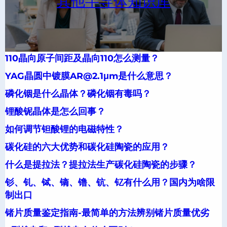
其他半导体知识库
110晶向原子间距及晶向110怎么测量？
YAG晶圆中镀膜AR@2.1μm是什么意思？
磷化铟是什么晶体？磷化铟有毒吗？
锂酸铌晶体是怎么回事？
如何调节钽酸锂的电磁特性？
碳化硅的六大优势和碳化硅陶瓷的应用？
什么是提拉法？提拉法生产碳化硅陶瓷的步骤？
钐、钆、铽、镝、镥、钪、钇有什么用？国内为啥限
制出口
锗片质量鉴定指南-最简单的方法辨别锗片质量优劣