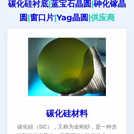
碳化硅衬底
|
蓝宝石晶圆
|
砷化镓晶
圆
|
窗口片
|
Yag晶圆
|供应商
碳化硅材料
碳化硅（SiC），又称为金刚砂，是一种含