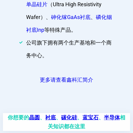
单晶硅片
（Ultra High Resistivity
Wafer）、
砷化镓GaAs衬底
、
磷化铟
衬底Inp
等特殊产品。
公司旗下拥有两个生产基地和一个商
务中心。
更多请查看鑫科汇简介
你想要的
晶圆
、
衬底
、
碳化硅
、
蓝宝石
、
半导体
相
关知识都在这里