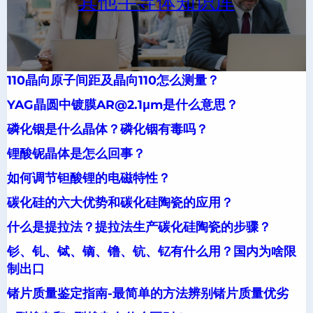
其他半导体知识库
110晶向原子间距及晶向110怎么测量？
YAG晶圆中镀膜AR@2.1μm是什么意思？
磷化铟是什么晶体？磷化铟有毒吗？
锂酸铌晶体是怎么回事？
如何调节钽酸锂的电磁特性？
碳化硅的六大优势和碳化硅陶瓷的应用？
什么是提拉法？提拉法生产碳化硅陶瓷的步骤？
钐、钆、铽、镝、镥、钪、钇有什么用？国内为啥限
制出口
锗片质量鉴定指南-最简单的方法辨别锗片质量优劣