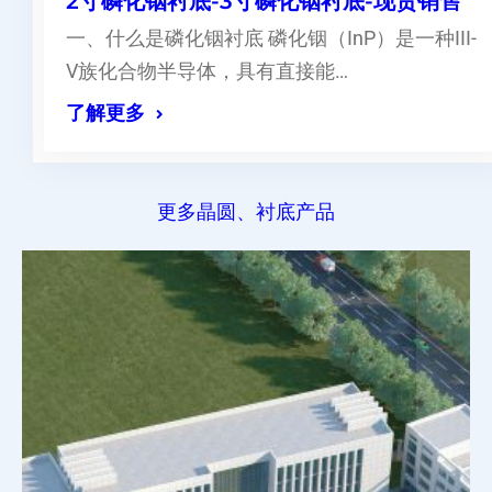
2寸磷化铟衬底-3寸磷化铟衬底-现货销售
一、什么是磷化铟衬底 磷化铟（InP）是一种III-
V族化合物半导体，具有直接能…
了解更多
更多晶圆、衬底产品