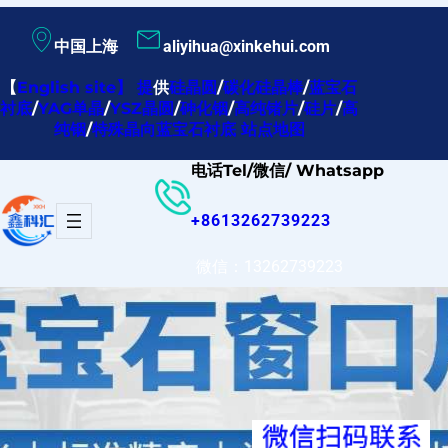
跳
中国上海
aliyihua@xinkehui.com
至
内
【
English site
】
提
供
硅晶圆
/
碳化硅晶棒
/
蓝宝石
衬底
/
YAG单晶
/
YSZ晶圆
/
砷化铟
/
高纯锗片
/
硅片
/
高
容
纯铟
/
特殊晶向蓝宝石衬底
站点地图
电话Tel/微信/ Whatsapp
+8613262739223
微信：13262739223