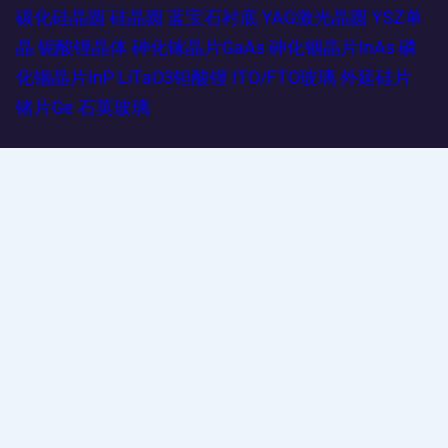
碳化硅晶圆
硅晶圆
蓝宝石衬底
YAG激光晶圆
YSZ单
晶
铌酸锂晶体
砷化镓晶片GaAs
砷化铟晶片InAs
磷
化铟晶片InP
LiTaO3钽酸锂
ITO/FTO玻璃
外延硅片
锗片Ge
石英玻璃