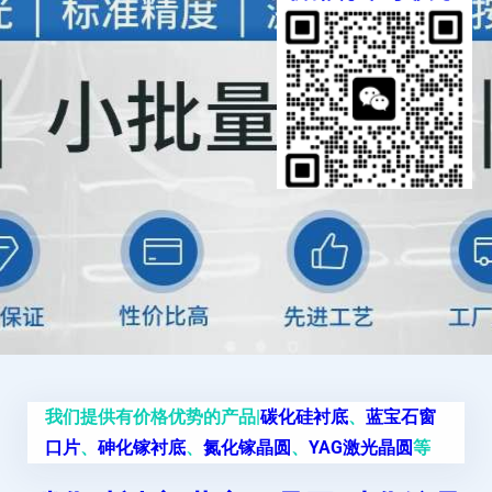
我们提供有价格优势的产品|
碳化硅衬底
、
蓝宝石窗
口片
、
砷化镓衬底
、
氮化镓晶圆
、
YAG激光晶圆
等