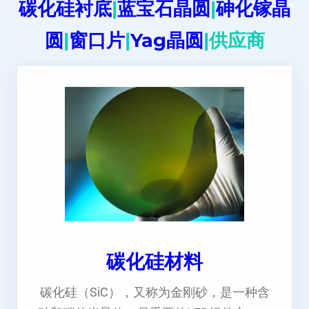
碳化硅衬底
|
蓝宝石晶圆
|
砷化镓晶
圆
|
窗口片
|
Yag晶圆
|供应商
碳化硅材料
碳化硅（SiC），又称为金刚砂，是一种含