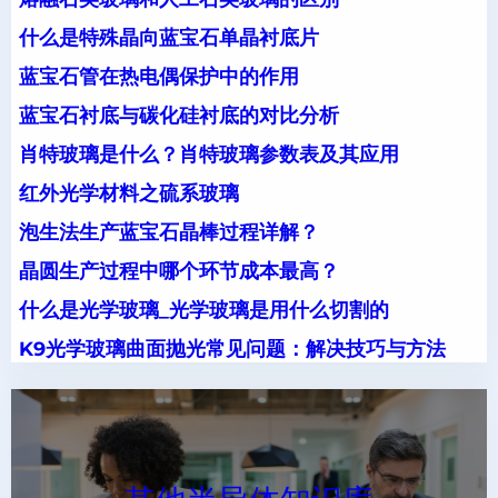
什么是特殊晶向蓝宝石单晶衬底片
蓝宝石管在热电偶保护中的作用
蓝宝石衬底与碳化硅衬底的对比分析
肖特玻璃是什么？肖特玻璃参数表及其应用
红外光学材料之硫系玻璃
泡生法生产蓝宝石晶棒过程详解？
晶圆生产过程中哪个环节成本最高？
什么是光学玻璃_光学玻璃是用什么切割的
K9光学玻璃曲面抛光常见问题：解决技巧与方法