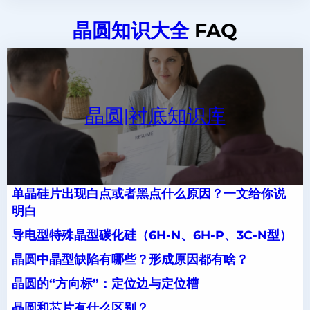
晶圆知识大全
FAQ
晶圆|衬底知识库
单晶硅片出现白点或者黑点什么原因？一文给你说
明白
导电型特殊晶型碳化硅（6H-N、6H-P、3C-N型）
晶圆中晶型缺陷有哪些？形成原因都有啥？
晶圆的“方向标”：定位边与定位槽
晶圆和芯片有什么区别？