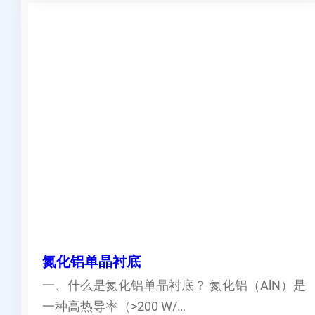
氮化铝单晶衬底
一、什么是氮化铝单晶衬底？ 氮化铝（AlN）是
一种高热导率（>200 W/…