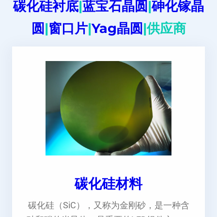
碳化硅衬底
|
蓝宝石晶圆
|
砷化镓晶
圆
|
窗口片
|
Yag晶圆
|供应商
碳化硅材料
碳化硅（SiC），又称为金刚砂，是一种含