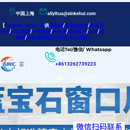
跳
中国上海
aliyihua@xinkehui.com
至
内
【
English site
】
提
供
硅晶圆
/
碳化硅晶棒
/
蓝宝石
衬底
/
YAG单晶
/
YSZ晶圆
/
砷化铟
/
高纯锗片
/
硅片
/
高
容
纯铟
/
特殊晶向蓝宝石衬底
站点地图
电话Tel/微信/ Whatsapp
+8613262739223
微信：13262739223