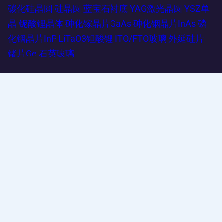
碳化硅晶圆
硅晶圆
蓝宝石衬底
YAG激光晶圆
YSZ单
晶
铌酸锂晶体
砷化镓晶片GaAs
砷化铟晶片InAs
磷
化铟晶片InP
LiTaO3钽酸锂
ITO/FTO玻璃
外延硅片
锗片Ge
石英玻璃