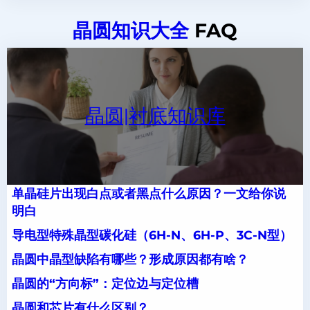
晶圆知识大全
FAQ
晶圆|衬底知识库
单晶硅片出现白点或者黑点什么原因？一文给你说
明白
导电型特殊晶型碳化硅（6H-N、6H-P、3C-N型）
晶圆中晶型缺陷有哪些？形成原因都有啥？
晶圆的“方向标”：定位边与定位槽
晶圆和芯片有什么区别？