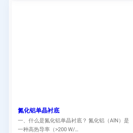
氮化铝单晶衬底
一、什么是氮化铝单晶衬底？ 氮化铝（AlN）是
一种高热导率（>200 W/…