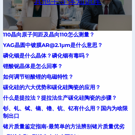
其他半导体知识库
110晶向原子间距及晶向110怎么测量？
YAG晶圆中镀膜AR@2.1μm是什么意思？
磷化铟是什么晶体？磷化铟有毒吗？
锂酸铌晶体是怎么回事？
如何调节钽酸锂的电磁特性？
碳化硅的六大优势和碳化硅陶瓷的应用？
什么是提拉法？提拉法生产碳化硅陶瓷的步骤？
钐、钆、铽、镝、镥、钪、钇有什么用？国内为啥限
制出口
锗片质量鉴定指南-最简单的方法辨别锗片质量优劣