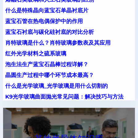
什么是特殊晶向蓝宝石单晶衬底片
蓝宝石管在热电偶保护中的作用
蓝宝石衬底与碳化硅衬底的对比分析
肖特玻璃是什么？肖特玻璃参数表及其应用
红外光学材料之硫系玻璃
泡生法生产蓝宝石晶棒过程详解？
晶圆生产过程中哪个环节成本最高？
什么是光学玻璃_光学玻璃是用什么切割的
K9光学玻璃曲面抛光常见问题：解决技巧与方法