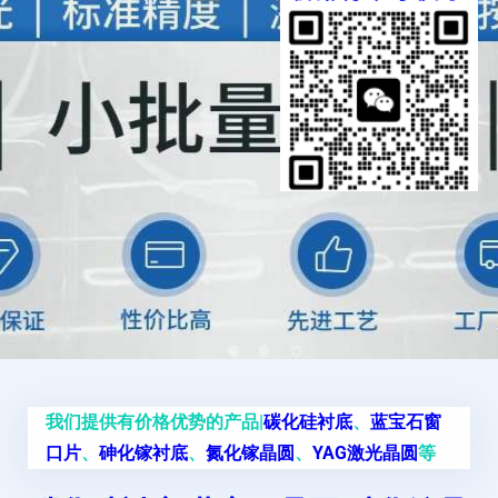
我们提供有价格优势的产品|
碳化硅衬底
、
蓝宝石窗
口片
、
砷化镓衬底
、
氮化镓晶圆
、
YAG激光晶圆
等