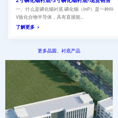
2寸磷化铟衬底-3寸磷化铟衬底-现货销售
一、什么是磷化铟衬底 磷化铟（InP）是一种III-
V族化合物半导体，具有直接能…
了解更多
更多晶圆、衬底产品