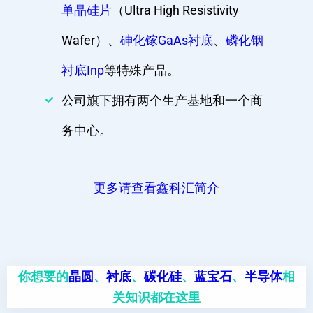
单晶硅片
（Ultra High Resistivity
Wafer）、
砷化镓GaAs衬底
、
磷化铟
衬底Inp
等特殊产品。
公司旗下拥有两个生产基地和一个商
务中心。
更多请查看鑫科汇简介
你想要的
晶圆
、
衬底
、
碳化硅
、
蓝宝石
、
半导体
相
关知识都在这里