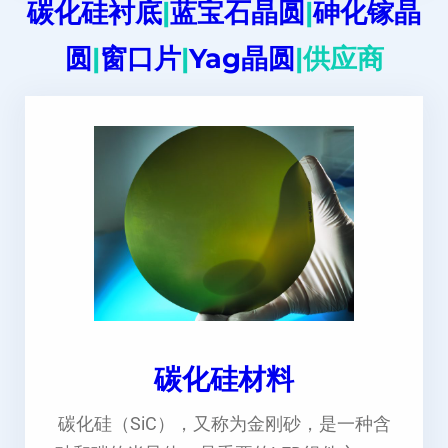
碳化硅衬底
|
蓝宝石晶圆
|
砷化镓晶
圆
|
窗口片
|
Yag晶圆
|供应商
碳化硅材料
碳化硅（SiC），又称为金刚砂，是一种含