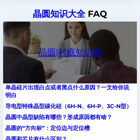
晶圆知识大全
FAQ
晶圆|衬底知识库
单晶硅片出现白点或者黑点什么原因？一文给你说
明白
导电型特殊晶型碳化硅（6H-N、6H-P、3C-N型）
晶圆中晶型缺陷有哪些？形成原因都有啥？
晶圆的“方向标”：定位边与定位槽
晶圆和芯片有什么区别？