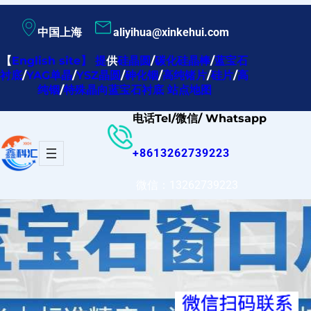
跳
中国上海
aliyihua@xinkehui.com
至
内
【
English site
】
提
供
硅晶圆
/
碳化硅晶棒
/
蓝宝石
衬底
/
YAG单晶
/
YSZ晶圆
/
砷化铟
/
高纯锗片
/
硅片
/
高
容
纯铟
/
特殊晶向蓝宝石衬底
站点地图
电话Tel/微信/ Whatsapp
+8613262739223
微信：13262739223