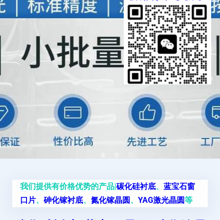
我们提供有价格优势的产品|
碳化硅衬底
、
蓝宝石窗
口片
、
砷化镓衬底
、
氮化镓晶圆
、
YAG激光晶圆
等