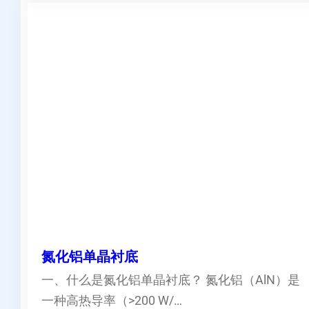
氮化铝单晶衬底
一、什么是氮化铝单晶衬底？ 氮化铝（AlN）是
一种高热导率（>200 W/…