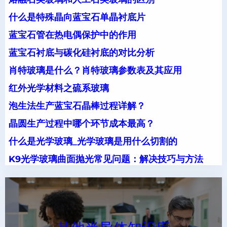
什么是特殊晶向蓝宝石单晶衬底片
蓝宝石管在热电偶保护中的作用
蓝宝石衬底与碳化硅衬底的对比分析
肖特玻璃是什么？肖特玻璃参数表及其应用
红外光学材料之硫系玻璃
泡生法生产蓝宝石晶棒过程详解？
晶圆生产过程中哪个环节成本最高？
什么是光学玻璃_光学玻璃是用什么切割的
K9光学玻璃曲面抛光常见问题：解决技巧与方法