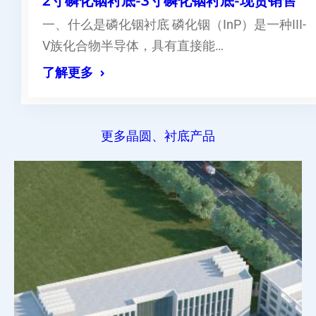
2寸磷化铟衬底-3寸磷化铟衬底-现货销售
一、什么是磷化铟衬底 磷化铟（InP）是一种III-
V族化合物半导体，具有直接能…
了解更多
更多晶圆、衬底产品