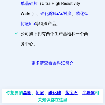
单晶硅片
（Ultra High Resistivity
Wafer）、
砷化镓GaAs衬底
、
磷化铟
衬底Inp
等特殊产品。
公司旗下拥有两个生产基地和一个商
务中心。
更多请查看鑫科汇简介
你想要的
晶圆
、
衬底
、
碳化硅
、
蓝宝石
、
半导体
相
关知识都在这里