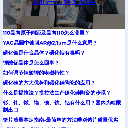
其他半导体知识库
110晶向原子间距及晶向110怎么测量？
YAG晶圆中镀膜AR@2.1μm是什么意思？
磷化铟是什么晶体？磷化铟有毒吗？
锂酸铌晶体是怎么回事？
如何调节钽酸锂的电磁特性？
碳化硅的六大优势和碳化硅陶瓷的应用？
什么是提拉法？提拉法生产碳化硅陶瓷的步骤？
钐、钆、铽、镝、镥、钪、钇有什么用？国内为啥限
制出口
锗片质量鉴定指南-最简单的方法辨别锗片质量优劣