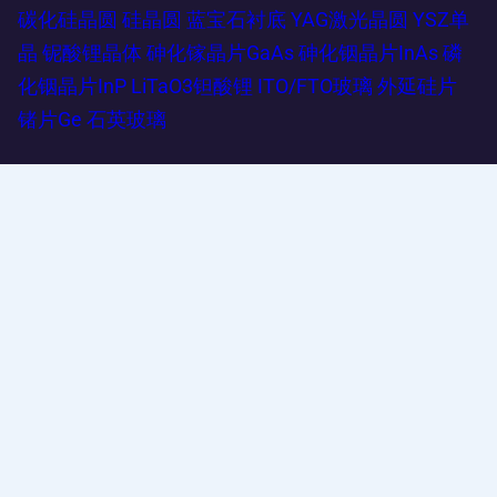
碳化硅晶圆
硅晶圆
蓝宝石衬底
YAG激光晶圆
YSZ单
晶
铌酸锂晶体
砷化镓晶片GaAs
砷化铟晶片InAs
磷
化铟晶片InP
LiTaO3钽酸锂
ITO/FTO玻璃
外延硅片
锗片Ge
石英玻璃