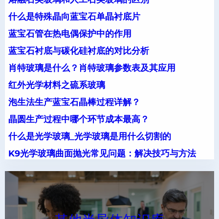
什么是特殊晶向蓝宝石单晶衬底片
蓝宝石管在热电偶保护中的作用
蓝宝石衬底与碳化硅衬底的对比分析
肖特玻璃是什么？肖特玻璃参数表及其应用
红外光学材料之硫系玻璃
泡生法生产蓝宝石晶棒过程详解？
晶圆生产过程中哪个环节成本最高？
什么是光学玻璃_光学玻璃是用什么切割的
K9光学玻璃曲面抛光常见问题：解决技巧与方法