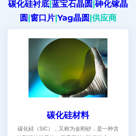
碳化硅衬底
|
蓝宝石晶圆
|
砷化镓晶
圆
|
窗口片
|
Yag晶圆
|供应商
碳化硅材料
碳化硅（SiC），又称为金刚砂，是一种含