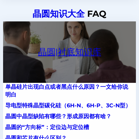
晶圆知识大全
FAQ
晶圆|衬底知识库
单晶硅片出现白点或者黑点什么原因？一文给你说
明白
导电型特殊晶型碳化硅（6H-N、6H-P、3C-N型）
晶圆中晶型缺陷有哪些？形成原因都有啥？
晶圆的“方向标”：定位边与定位槽
晶圆和芯片有什么区别？