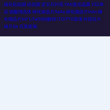
碳化硅晶圆
硅晶圆
蓝宝石衬底
YAG激光晶圆
YSZ单
晶
铌酸锂晶体
砷化镓晶片GaAs
砷化铟晶片InAs
磷
化铟晶片InP
LiTaO3钽酸锂
ITO/FTO玻璃
外延硅片
锗片Ge
石英玻璃