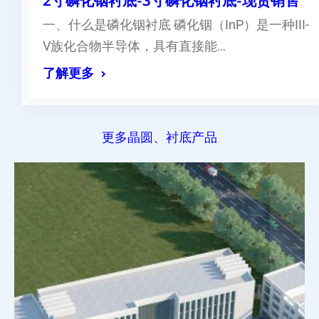
2寸磷化铟衬底-3寸磷化铟衬底-现货销售
一、什么是磷化铟衬底 磷化铟（InP）是一种III-
V族化合物半导体，具有直接能…
了解更多
更多晶圆、衬底产品