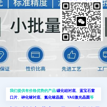
我们提供有价格优势的产品|
碳化硅衬底
、
蓝宝石窗
口片
、
砷化镓衬底
、
氮化镓晶圆
、
YAG激光晶圆
等