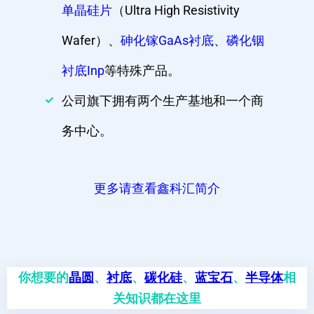
单晶硅片
（Ultra High Resistivity
Wafer）、
砷化镓GaAs衬底
、
磷化铟
衬底Inp
等特殊产品。
公司旗下拥有两个生产基地和一个商
务中心。
更多请查看鑫科汇简介
你想要的
晶圆
、
衬底
、
碳化硅
、
蓝宝石
、
半导体
相
关知识都在这里