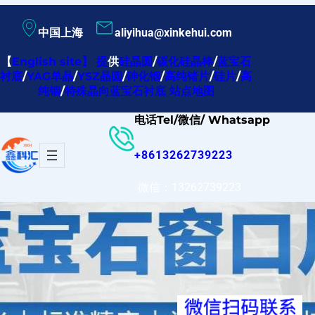
跳
中国上海
aliyihua@xinkehui.com
至
内
【
English site
】
提
供
硅晶圆
/
碳化硅晶棒
/
蓝宝石
衬底
/
YAG单晶
/
YSZ晶圆
/
砷化铟
/
高纯锗片
/
硅片
/
高
容
纯铟
/
特殊晶向蓝宝石衬底
站点地图
电话Tel/微信/ Whatsapp
+8613262739223
微信：13262739223