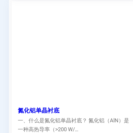
氮化铝单晶衬底
一、什么是氮化铝单晶衬底？ 氮化铝（AlN）是
一种高热导率（>200 W/…