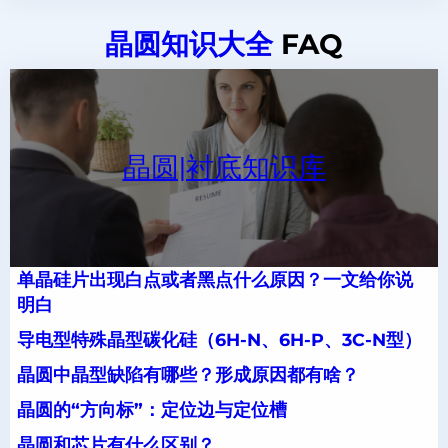
晶圆知识大全
FAQ
晶圆|衬底知识库
单晶硅片出现白点或者黑点什么原因？一文给你说
明白
导电型特殊晶型碳化硅（6H-N、6H-P、3C-N型）
晶圆中晶型缺陷有哪些？形成原因都有啥？
晶圆的“方向标”：定位边与定位槽
晶圆和芯片有什么区别？