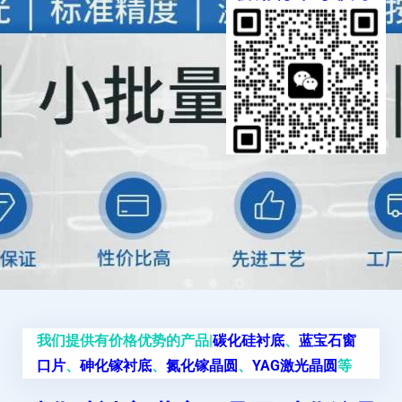
我们提供有价格优势的产品|
碳化硅衬底
、
蓝宝石窗
口片
、
砷化镓衬底
、
氮化镓晶圆
、
YAG激光晶圆
等