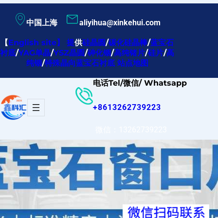
跳
中国上海
aliyihua@xinkehui.com
至
内
【
English site
】
提
供
硅晶圆
/
碳化硅晶棒
/
蓝宝石
衬底
/
YAG单晶
/
YSZ晶圆
/
砷化铟
/
高纯锗片
/
硅片
/
高
容
纯铟
/
特殊晶向蓝宝石衬底
站点地图
电话Tel/微信/ Whatsapp
+8613262739223
微信：13262739223