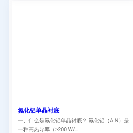
氮化铝单晶衬底
一、什么是氮化铝单晶衬底？ 氮化铝（AlN）是
一种高热导率（>200 W/…