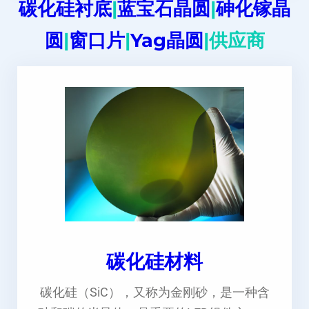
碳化硅衬底
|
蓝宝石晶圆
|
砷化镓晶
圆
|
窗口片
|
Yag晶圆
|供应商
碳化硅材料
碳化硅（SiC），又称为金刚砂，是一种含