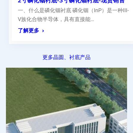
2寸磷化铟衬底-3寸磷化铟衬底-现货销售
一、什么是磷化铟衬底 磷化铟（InP）是一种III-
V族化合物半导体，具有直接能…
了解更多
更多晶圆、衬底产品