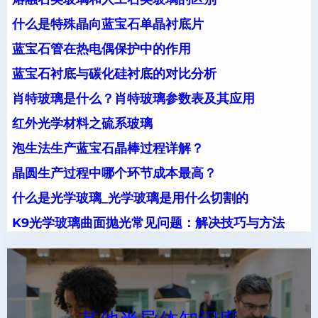
什么是特殊晶向蓝宝石单晶衬底片
蓝宝石管在热电偶保护中的作用
蓝宝石衬底与碳化硅衬底的对比分析
肖特玻璃是什么？肖特玻璃参数表及其应用
红外光学材料之硫系玻璃
泡生法生产蓝宝石晶棒过程详解？
晶圆生产过程中哪个环节成本最高？
什么是光学玻璃_光学玻璃是用什么切割的
K9光学玻璃曲面抛光常见问题：解决技巧与方法