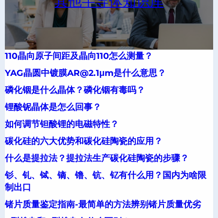
其他半导体知识库
110晶向原子间距及晶向110怎么测量？
YAG晶圆中镀膜AR@2.1μm是什么意思？
磷化铟是什么晶体？磷化铟有毒吗？
锂酸铌晶体是怎么回事？
如何调节钽酸锂的电磁特性？
碳化硅的六大优势和碳化硅陶瓷的应用？
什么是提拉法？提拉法生产碳化硅陶瓷的步骤？
钐、钆、铽、镝、镥、钪、钇有什么用？国内为啥限
制出口
锗片质量鉴定指南-最简单的方法辨别锗片质量优劣