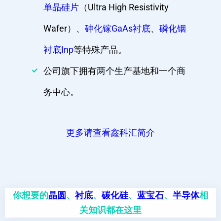
单晶硅片
（Ultra High Resistivity
Wafer）、
砷化镓GaAs衬底
、
磷化铟
衬底Inp
等特殊产品。
公司旗下拥有两个生产基地和一个商
务中心。
更多请查看鑫科汇简介
你想要的
晶圆
、
衬底
、
碳化硅
、
蓝宝石
、
半导体
相
关知识都在这里