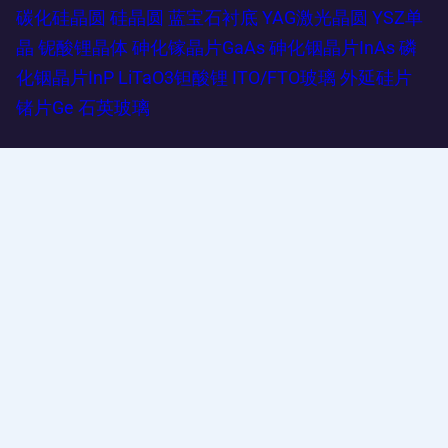
碳化硅晶圆
硅晶圆
蓝宝石衬底
YAG激光晶圆
YSZ单
晶
铌酸锂晶体
砷化镓晶片GaAs
砷化铟晶片InAs
磷
化铟晶片InP
LiTaO3钽酸锂
ITO/FTO玻璃
外延硅片
锗片Ge
石英玻璃